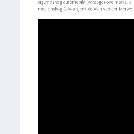
sigurnosnog automobila (Vantage) ove marke, al
medicinskog SUV-a sjedit će Alan van der Merwe.