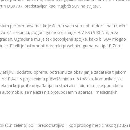
in DBX707, predstavljen kao “najbrži SUV na svijetu”.
ortskim performansama, koje će mu sada vrlo dobro doći i na trkaćim
za 3,1 sekundu, pogoni ga motor snage 707 KS i 900 Nm, a za
građen. Ugrađena mu je tek potopljena spojka, kako bi SUV mogao
rmanse. Pirelli je automobil opremio posebnim gumama tipa P Zero.
svjetiljku i dodatnu opremu potrebnu za obavljanje zadataka tijekom
a od FIA-e, s pojasevima pričvršćenima u 6 točaka, komunikacijski
ekrani koji prate događanja na stazi ali i – biometrijske podatke o
utomobilu se nalazi i niz protupožarnih aparata i medicinskih
rkaću” zelenoj boji, prepoznatljivoj i kod prošlog medicinskog (DBX) 