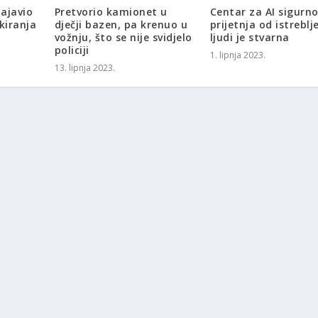
ajavio
Pretvorio kamionet u
Centar za AI sigurno
kiranja
dječji bazen, pa krenuo u
prijetnja od istreblj
vožnju, što se nije svidjelo
ljudi je stvarna
policiji
1. lipnja 2023.
13. lipnja 2023.