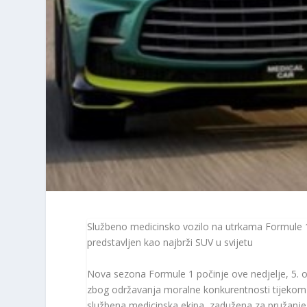
Službeno medicinsko vozilo na utrkama Formule 1
predstavljen kao najbrži SUV u svijetu
Nova sezona Formule 1 počinje ove nedjelje, 5. 
zbog održavanja moralne konkurentnosti tijekom v
službena medicinska ekipa, zadužena za pružanje