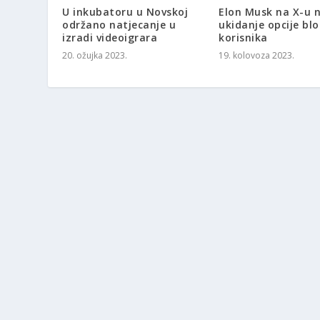
U inkubatoru u Novskoj
Elon Musk na X-u n
održano natjecanje u
ukidanje opcije blo
izradi videoigrara
korisnika
20. ožujka 2023.
19. kolovoza 2023.