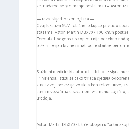
se, nadamo se što manje posla imati – Aston Mart
— tekst slijedi nakon oglasa —
Ovaj luksuzni SUV i obične je kupce privlačio sp
stazama. Aston Martin DBX707 100 km/h postiže 
Formulu 1 pogonski sklop mu nije posebno nado
brže mijenjati brzine i imati bolje startne perfo
Službeni medicinski automobil dobio je signalnu 
F1 vikenda. Ističu se tako trkaća sjedala odobren
sustav koji povezuje vozilo s kontrolom utrke, TV 
samim vozačima u stvarnom vremenu. Logično, u a
uređaja.
Aston Martin DBX707 bit će obojan u “britanskoj t