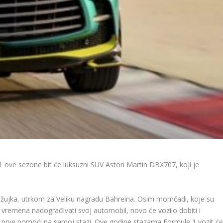
 ove sezone bit će luksuzni SUV Aston Martin DBX707, koji je
ožujka, utrkom za Veliku nagradu Bahreina. Osim momčadi, koje su
remena nadograđivati ​​svoj automobil, novo će vozilo dobiti i
 prve pomoći na samoj stazi. Ove godine stazama Formule 1 vozit ć