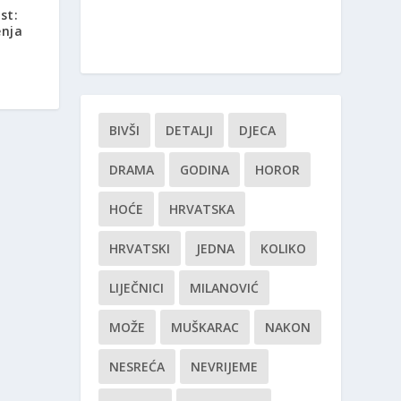
st:
enja
BIVŠI
DETALJI
DJECA
DRAMA
GODINA
HOROR
HOĆE
HRVATSKA
HRVATSKI
JEDNA
KOLIKO
LIJEČNICI
MILANOVIĆ
MOŽE
MUŠKARAC
NAKON
NESREĆA
NEVRIJEME