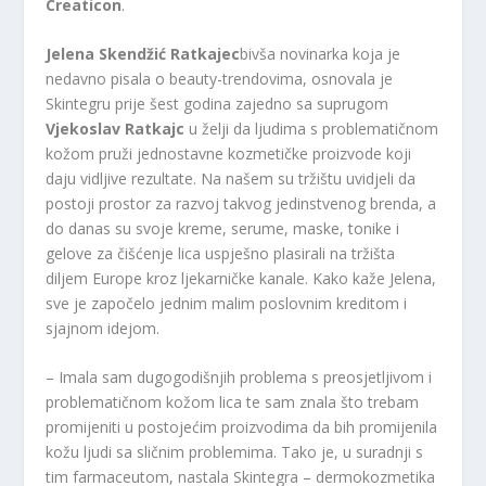
Creaticon
.
Jelena Skendžić Ratkajec
bivša novinarka koja je
nedavno pisala o beauty-trendovima, osnovala je
Skintegru prije šest godina zajedno sa suprugom
Vjekoslav Ratkajc
u želji da ljudima s problematičnom
kožom pruži jednostavne kozmetičke proizvode koji
daju vidljive rezultate. Na našem su tržištu uvidjeli da
postoji prostor za razvoj takvog jedinstvenog brenda, a
do danas su svoje kreme, serume, maske, tonike i
gelove za čišćenje lica uspješno plasirali na tržišta
diljem Europe kroz ljekarničke kanale. Kako kaže Jelena,
sve je započelo jednim malim poslovnim kreditom i
sjajnom idejom.
– Imala sam dugogodišnjih problema s preosjetljivom i
problematičnom kožom lica te sam znala što trebam
promijeniti u postojećim proizvodima da bih promijenila
kožu ljudi sa sličnim problemima. Tako je, u suradnji s
tim farmaceutom, nastala Skintegra – dermokozmetika