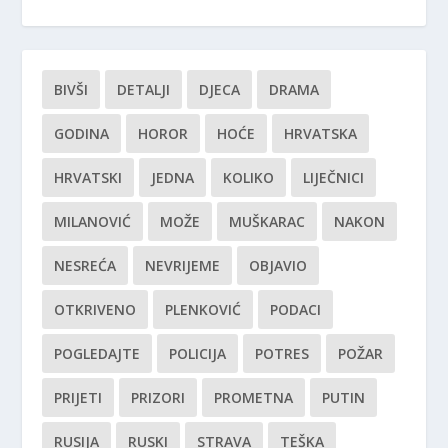
BIVŠI
DETALJI
DJECA
DRAMA
GODINA
HOROR
HOĆE
HRVATSKA
HRVATSKI
JEDNA
KOLIKO
LIJEČNICI
MILANOVIĆ
MOŽE
MUŠKARAC
NAKON
NESREĆA
NEVRIJEME
OBJAVIO
OTKRIVENO
PLENKOVIĆ
PODACI
POGLEDAJTE
POLICIJA
POTRES
POŽAR
PRIJETI
PRIZORI
PROMETNA
PUTIN
RUSIJA
RUSKI
STRAVA
TEŠKA