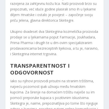
razvijena za zahtjevnu kožu lica. Naši proizvodi brzo su
prepoznati, već iduće godine plasirali smo ih u ljekarne
diljem Hrvatske i ostalo je povijest – započinje svoju
priču Jelena, glavna direktorica Skintegre.
Ukupno dvadeset dva Skintegrina kozmetička proizvoda
prodaje se u ljekarnama poput Farmacije, Joukhadara,
Prima Pharma i drugih te u dm-ovim specijaliziranim
prodavaonicama bezreceptnih lijekova, a tu je, naravno,
i Skintegrina internet trgovina.
TRANSPARENTNOST I
ODGOVORNOST
Iako su njihovi proizvodi prisutni na stranim tržištima,
najveću pozornost ipak uživaju među hrvatskim
kupcima. Za širenje na domaćem tržištu najviše su im
pomoći preporuke kupaca s pozitivnim iskustvima.
Skintegra je, naime, prepoznatljiva po tome što njeguje
odnos s kupcima, posebno putem online komunikacije i