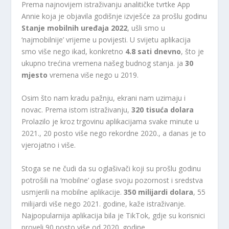
Prema najnovijem istraživanju analitičke tvrtke App
Annie koja je objavila godišnje izvješće za prošlu godinu
Stanje mobilnih uređaja 2022
, ušli smo u
‘najmobilnije’ vrijeme u povijesti. U svijetu aplikacija
smo više nego ikad, konkretno
4.8 sati dnevno
, što je
ukupno trećina vremena našeg budnog stanja. ja
30
mjesto
vremena više nego u 2019.
Osim što nam kradu pažnju, ekrani nam uzimaju i
novac. Prema istom istraživanju,
320 tisuća dolara
Prolazilo je kroz trgovinu aplikacijama svake minute u
2021., 20 posto više nego rekordne 2020., a danas je to
vjerojatno i više.
Stoga se ne čudi da su oglašivači koji su prošlu godinu
potrošili na ‘mobilne’ oglase svoju pozornost i sredstva
usmjerili na mobilne aplikacije.
350 milijardi dolara
, 55
milijardi više nego 2021. godine, kaže istraživanje.
Najpopularnija aplikacija bila je TikTok, gdje su korisnici
proveli 90 posto više od 2020. godine.