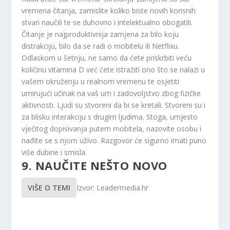
vremena čitanja, zamislite koliko biste novih korisnih
stvari naučili te se duhovno i intelektualno obogatili.
Čitanje je najproduktivnija zamjena za bilo koju
distrakciju, bilo da se radi o mobitelu ili Netflixu.
Odlaskom u šetnju, ne samo da ćete priskrbiti veću
količinu vitamina D već ćete istražiti ono što se nalazi u
vašem okruženju u realnom vremenu te osjetiti
umirujući učinak na vaš um i zadovoljstvo zbog fizičke
aktivnosti. Ljudi su stvoreni da bi se kretali. Stvoreni su i
za blisku interakciju s drugim ljudima. Stoga, umjesto
vječitog dopisivanja putem mobitela, nazovite osobu i
nađite se s njom uživo. Razgovor će sigurno imati puno
više dubine i smisla.
9. NAUČITE NEŠTO NOVO
VIŠE O TEMI
Izvor: Leadermedia.hr