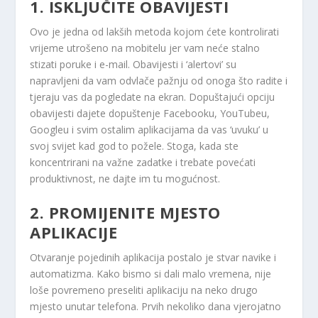
1. ISKLJUČITE OBAVIJESTI
Ovo je jedna od lakših metoda kojom ćete kontrolirati
vrijeme utrošeno na mobitelu jer vam neće stalno
stizati poruke i e-mail. Obavijesti i ‘alertovi’ su
napravljeni da vam odvlače pažnju od onoga što radite i
tjeraju vas da pogledate na ekran. Dopuštajući opciju
obavijesti dajete dopuštenje Facebooku, YouTubeu,
Googleu i svim ostalim aplikacijama da vas ‘uvuku’ u
svoj svijet kad god to požele. Stoga, kada ste
koncentrirani na važne zadatke i trebate povećati
produktivnost, ne dajte im tu mogućnost.
2. PROMIJENITE MJESTO
APLIKACIJE
Otvaranje pojedinih aplikacija postalo je stvar navike i
automatizma. Kako bismo si dali malo vremena, nije
loše povremeno preseliti aplikaciju na neko drugo
mjesto unutar telefona. Prvih nekoliko dana vjerojatno