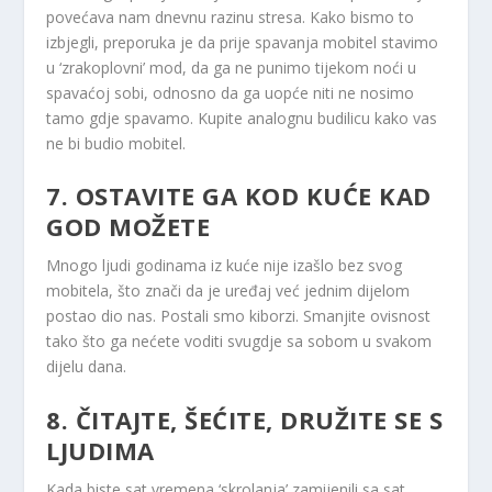
povećava nam dnevnu razinu stresa. Kako bismo to
izbjegli, preporuka je da prije spavanja mobitel stavimo
u ‘zrakoplovni’ mod, da ga ne punimo tijekom noći u
spavaćoj sobi, odnosno da ga uopće niti ne nosimo
tamo gdje spavamo. Kupite analognu budilicu kako vas
ne bi budio mobitel.
7. OSTAVITE GA KOD KUĆE KAD
GOD MOŽETE
Mnogo ljudi godinama iz kuće nije izašlo bez svog
mobitela, što znači da je uređaj već jednim dijelom
postao dio nas. Postali smo kiborzi. Smanjite ovisnost
tako što ga nećete voditi svugdje sa sobom u svakom
dijelu dana.
8. ČITAJTE, ŠEĆITE, DRUŽITE SE S
LJUDIMA
Kada biste sat vremena ‘skrolanja’ zamijenili sa sat