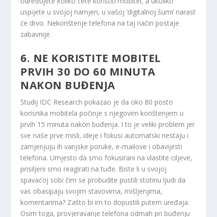
određujete koliko ćete koristiti mobitel, a ukoliko
uspijete u svojoj namjeri, u vašoj ‘digitalnoj šumi’ narast
će drvo. Nekorištenje telefona na taj način postaje
zabavnije.
6. NE KORISTITE MOBITEL
PRVIH 30 DO 60 MINUTA
NAKON BUĐENJA
Studij IDC Research pokazao je da oko 80 posto
korisnika mobitela počinje s njegovim korištenjem u
prvih 15 minuta nakon buđenja. I to je veliki problem jer
sve naše prve misli, ideje i fokusi automatski nestaju i
zamjenjuju ih vanjske poruke, e-mailove i obavijesti
telefona. Umjesto da smo fokusirani na vlastite ciljeve,
prisiljeni smo reagirati na tuđe. Biste li u svojoj
spavaćoj sobi čim se probudite pustili stotinu ljudi da
vas obasipaju svojim stavovima, mišljenjima,
komentarima? Zašto bi im to dopustili putem uređaja.
Osim toga, provjeravanje telefona odmah pri buđenju