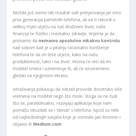
Možda još nismo niti rezultat svih pretjerivanja jer smo
prva generacija pametnih telefona, ali svi ti rekordi u
velikoj mjeri utječu na naš društveni život, naše
financije te fizičko i mentalno zdravlje. Vrijeme je da
priznamo da
nemamo apsolutno nikakvu kontrolu
nad sobom kad je u pitanju racionalno korištenje
telefona te da on loše utječe, kako na našu
produktivnost, tako i na život. Većina će reći da im
mobitel smeta i uznemiruje ih, ali će istovremeno
gledati na njegovom ekranu.
Istraživanja pokazuju da odrasli provode dvostruko više
vremena na mobitel nego što misle. Stoga se ne čudi
što se, paradoksalno, razvijaju aplikacije koje nam
pomažu obuzdati se i ‘skinuti’ s telefona. Ispod su neki
od najbezbolnijih savjeta koje je osmislio Jari Roomer i
objavio ih
Medium.com
: