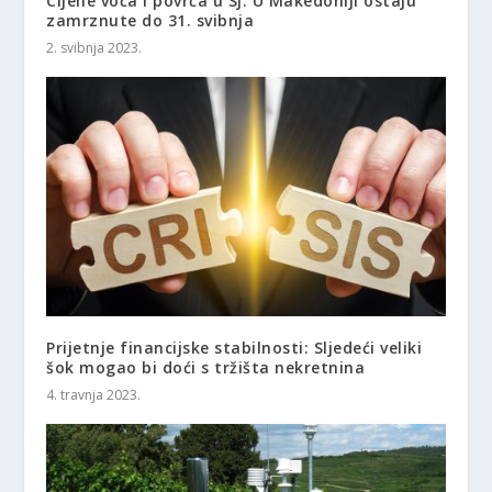
Cijene voća i povrća u Sj. U Makedoniji ostaju
zamrznute do 31. svibnja
2. svibnja 2023.
Prijetnje financijske stabilnosti: Sljedeći veliki
šok mogao bi doći s tržišta nekretnina
4. travnja 2023.