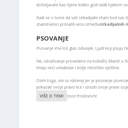
doživljavate kao lijene koliko god radili tijekom s
Radi se o tome da vaš cirkadijalni ritam kod vas d
znanstvenici pronašli vezu između
cirkadijalnih 
PSOVANJE
Psovanje ima loš glas oduvijek. Ljudi koji psuju če
Ne, istraživanje provedeno na koledžu Marist u New
imaju veći vokabular i bolje retoričke vještine.
Osim toga, oni su iskreniji jer je psovanje poveza
pokazati svoje pravo lice i izraziti svoje prave osj
VIŠE O TEMI
Izvor:Poslovni.hr