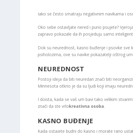
Iako se često smatraju negativnim navikama i os
Oko sebe ostavljate nered i puno psujete? Vjerojatn
zapravo pokazale da ih posjeduju samo inteligen
Dok su neurednost, kasno buđenje i psovke sve kar
psiholozima, ove su navike pokazatelji oštrog uma 
NEUREDNOST
Postoji ideja da biti neuredan znači biti neorgani
Minnesota otkrio je da su ljudi koji imaju neuredne 
I doista, kada se vaš um bavi tako velikim stvari
znači da ste vrlo
kreativna osoba
.
KASNO BUĐENJE
Kada ostajete budni do kasno i morate rano ustati