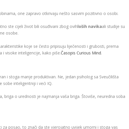
obinama, one zapravo otkrivaju nešto sasvim pozitivno o osobi.
o ste cijeli život bili osuđivani zbog ovih
loših navika
ali studije su
tne osobe.
akteristike koje se često pripisuju liječenosti i grubosti, prema
i visoke inteligencije, kako piše.
Časopis Curious Mind
.
ziran i stoga manje produktivan. Ne, jedan psiholog sa Sveučilišta
sobe inteligentniji i veći IQ.
ma, briga o urednosti je najmanja vaša briga. Štoviše, neuredna soba
 za posao, to znači da ste vjerojatno uvijek umorni i stoga vas