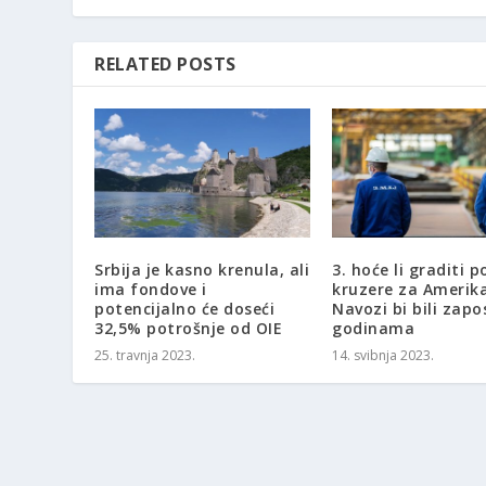
RELATED POSTS
Srbija je kasno krenula, ali
3. hoće li graditi p
ima fondove i
kruzere za Amerik
potencijalno će doseći
Navozi bi bili zapo
32,5% potrošnje od OIE
godinama
25. travnja 2023.
14. svibnja 2023.