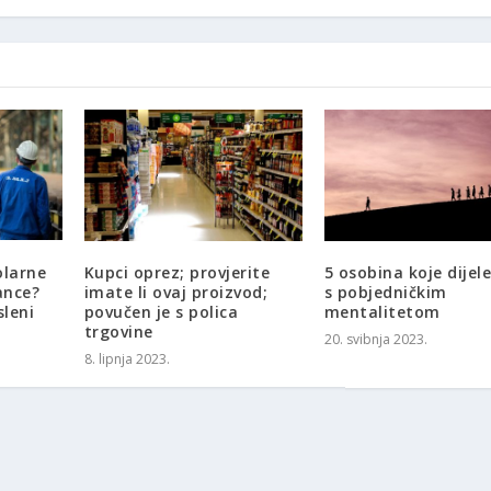
olarne
Kupci oprez; provjerite
5 osobina koje dijele
ance?
imate li ovaj proizvod;
s pobjedničkim
sleni
povučen je s polica
mentalitetom
trgovine
20. svibnja 2023.
8. lipnja 2023.