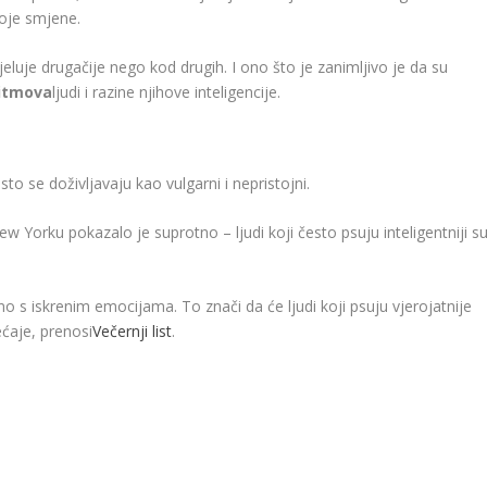
voje smjene.
jeluje drugačije nego kod drugih. I ono što je zanimljivo je da su
ritmova
ljudi i razine njihove inteligencije.
sto se doživljavaju kao vulgarni i nepristojni.
 Yorku pokazalo je suprotno – ljudi koji često psuju inteligentniji su
no s iskrenim emocijama. To znači da će ljudi koji psuju vjerojatnije
ećaje, prenosi
Večernji list
.