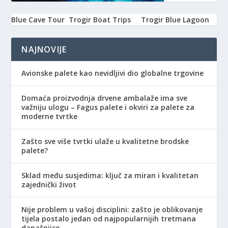
Blue Cave Tour
Trogir Boat Trips
Trogir Blue Lagoon
NAJNOVIJE
Avionske palete kao nevidljivi dio globalne trgovine
Domaća proizvodnja drvene ambalaže ima sve
važniju ulogu – Fagus palete i okviri za palete za
moderne tvrtke
Zašto sve više tvrtki ulaže u kvalitetne brodske
palete?
Sklad među susjedima: ključ za miran i kvalitetan
zajednički život
Nije problem u vašoj disciplini: zašto je oblikovanje
tijela postalo jedan od najpopularnijih tretmana
današnjice