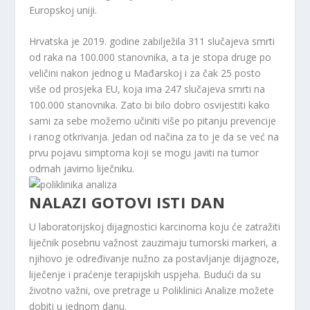
Europskoj uniji.
Hrvatska je 2019. godine zabilježila 311 slučajeva smrti
od raka na 100.000 stanovnika, a ta je stopa druge po
veličini nakon jednog u Mađarskoj i za čak 25 posto
više od prosjeka EU, koja ima 247 slučajeva smrti na
100.000 stanovnika. Zato bi bilo dobro osvijestiti kako
sami za sebe možemo učiniti više po pitanju prevencije
i ranog otkrivanja. Jedan od načina za to je da se već na
prvu pojavu simptoma koji se mogu javiti na tumor
odmah javimo liječniku.
NALAZI GOTOVI ISTI DAN
U laboratorijskoj dijagnostici karcinoma koju će zatražiti
liječnik posebnu važnost zauzimaju tumorski markeri, a
njihovo je određivanje nužno za postavljanje dijagnoze,
liječenje i praćenje terapijskih uspjeha. Budući da su
životno važni, ove pretrage u Poliklinici Analize možete
dobiti u jednom danu.