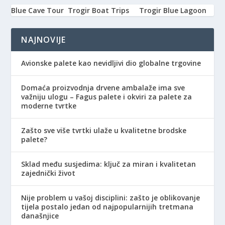
Blue Cave Tour
Trogir Boat Trips
Trogir Blue Lagoon
NAJNOVIJE
Avionske palete kao nevidljivi dio globalne trgovine
Domaća proizvodnja drvene ambalaže ima sve
važniju ulogu – Fagus palete i okviri za palete za
moderne tvrtke
Zašto sve više tvrtki ulaže u kvalitetne brodske
palete?
Sklad među susjedima: ključ za miran i kvalitetan
zajednički život
Nije problem u vašoj disciplini: zašto je oblikovanje
tijela postalo jedan od najpopularnijih tretmana
današnjice