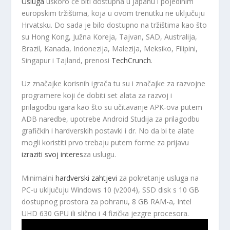
Usluga
uskoro će biti dostupna u Japanu i pojedinim
europskim tržištima, koja u ovom trenutku ne uključuju
Hrvatsku. Do sada je bilo dostupno na tržištima kao što
su Hong Kong, Južna Koreja, Tajvan, SAD, Australija,
Brazil, Kanada, Indonezija, Malezija, Meksiko, Filipini,
Singapur i Tajland, prenosi
TechCrunch
.
Uz značajke korisnih igrača tu su i značajke za razvojne
programere koji će dobiti set alata za razvoj i
prilagodbu igara kao što su učitavanje APK-ova putem
ADB naredbe, upotrebe Android Studija za prilagodbu
grafičkih i hardverskih postavki i dr. No da bi te alate
mogli koristiti prvo trebaju putem forme za prijavu
izraziti svoj interes
za uslugu.
Minimalni
hardverski zahtjevi
za pokretanje usluga na
PC-u uključuju Windows 10 (v2004), SSD disk s 10 GB
dostupnog prostora za pohranu, 8 GB RAM-a, Intel
UHD 630 GPU ili slično i 4 fizička jezgre procesora.