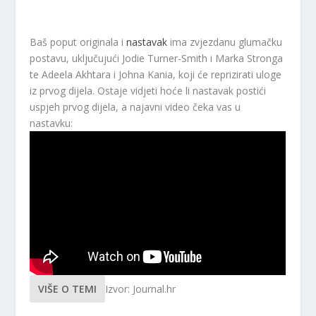
Baš poput originala i
nastavak
ima zvjezdanu glumačku
postavu, uključujući Jodie Turner-Smith i Marka Stronga
te Adeela Akhtara i Johna Kania, koji će reprizirati uloge
iz prvog dijela. Ostaje vidjeti hoće li nastavak postići
uspjeh prvog dijela, a najavni video čeka vas u
nastavku:
VIŠE O TEMI
Izvor: Journal.hr