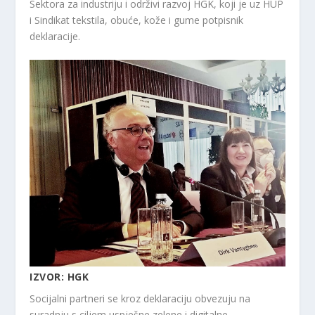
Sektora za industriju i održivi razvoj HGK, koji je uz HUP
i Sindikat tekstila, obuće, kože i gume potpisnik
deklaracije.
IZVOR: HGK
Socijalni partneri se kroz deklaraciju obvezuju na
suradnju s ciljem uspješne zelene i digitalne