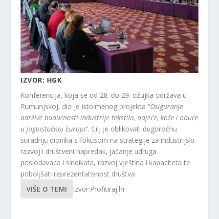
IZVOR: HGK
Konferencija, koja se od 28. do 29. ožujka održava u
Rumunjskoj, dio je istoimenog projekta “
Osiguranje
održive budućnosti industrije tekstila, odjeće, kože i obuće
u jugoistočnoj Europi
“. Cilj je oblikovati dugoročnu
suradnju dionika s fokusom na strategije za industrijski
razvoj i društveni napredak, jačanje udruga
poslodavaca i sindikata, razvoj vještina i kapaciteta te
poboljšati reprezentativnost društva
VIŠE O TEMI
Izvor:Profitiraj.hr