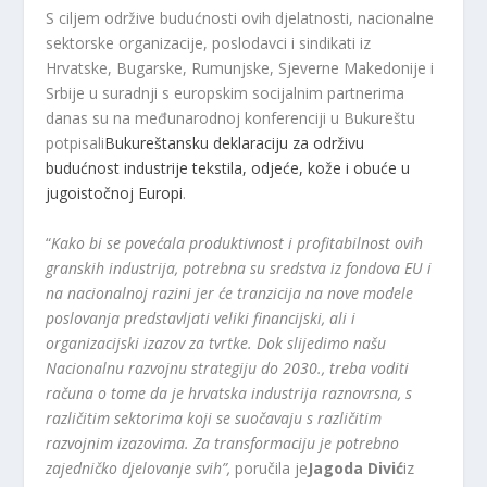
S ciljem održive budućnosti ovih djelatnosti, nacionalne
sektorske organizacije, poslodavci i sindikati iz
Hrvatske, Bugarske, Rumunjske, Sjeverne Makedonije i
Srbije u suradnji s europskim socijalnim partnerima
danas su na međunarodnoj konferenciji u Bukureštu
potpisali
Bukureštansku deklaraciju za održivu
budućnost industrije tekstila, odjeće, kože i obuće u
jugoistočnoj Europi
.
“
Kako bi se povećala produktivnost i profitabilnost ovih
granskih industrija, potrebna su sredstva iz fondova EU i
na nacionalnoj razini jer će tranzicija na nove modele
poslovanja predstavljati veliki financijski, ali i
organizacijski izazov za tvrtke. Dok slijedimo našu
Nacionalnu razvojnu strategiju do 2030., treba voditi
računa o tome da je hrvatska industrija raznovrsna, s
različitim sektorima koji se suočavaju s različitim
razvojnim izazovima. Za transformaciju je potrebno
zajedničko djelovanje svih”,
poručila je
Jagoda Divić
iz