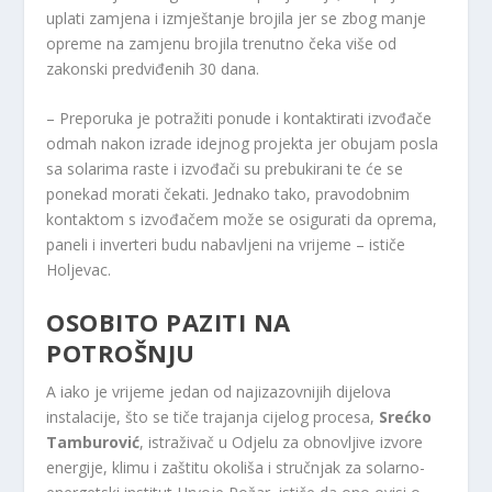
uplati zamjena i izmještanje brojila jer se zbog manje
opreme na zamjenu brojila trenutno čeka više od
zakonski predviđenih 30 dana.
– Preporuka je potražiti ponude i kontaktirati izvođače
odmah nakon izrade idejnog projekta jer obujam posla
sa solarima raste i izvođači su prebukirani te će se
ponekad morati čekati. Jednako tako, pravodobnim
kontaktom s izvođačem može se osigurati da oprema,
paneli i inverteri budu nabavljeni na vrijeme – ističe
Holjevac.
OSOBITO PAZITI NA
POTROŠNJU
A iako je vrijeme jedan od najizazovnijih dijelova
instalacije, što se tiče trajanja cijelog procesa,
Srećko
Tamburović
, istraživač u Odjelu za obnovljive izvore
energije, klimu i zaštitu okoliša​ i stručnjak za solarno-