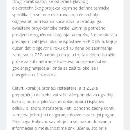
Drugi korak sastoji se od izrade glavnog
elektrotehničkog projekta kojim se definira tehnička
specifikacija solarne elektrane koja će najbolje
odgovarati potrebama kućanstva, a izrađuju ga
ovlaštene projektantske tvrtke. Zatim je potrebno
provjeriti mogućnosti spajanja na mrežu, što se obavlja
predajom zahtjeva lokalne ispostave HEP ODS-a, koji je
dužan dati odgovor u roku od 15 dana od zaprimanja
zahtjeva. Iz ZEZ-a dodaju da je u toj fazi dobro istražiti
prilike za sufinanciranje troškova, primjerice putem
godišnjeg natječaja Fonda za zaštitu okoliša i
energetsku učinkovitost.
Četvrti korak je pronaći instalatere, a iz ZEZ-a
preporučuju da treba zatražiti više ponuda za ugradnju
kako bi potencijalni vlasnik dobio dobru i isplativu
odluku o izboru instalatera. Peti, odnosno zadnji korak,
zamjena je brojila i osiguranje dozvole za trajni pogon.
Prije toga Holjevac savjetuje da se, nakon dobivanja
informacija o mogućnostima priključenja, što prije