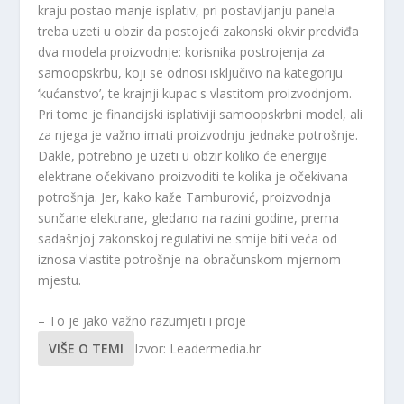
kraju postao manje isplativ, pri postavljanju panela
treba uzeti u obzir da postojeći zakonski okvir predviđa
dva modela proizvodnje: korisnika postrojenja za
samoopskrbu, koji se odnosi isključivo na kategoriju
‘kućanstvo’, te krajnji kupac s vlastitom proizvodnjom.
Pri tome je financijski isplativiji samoopskrbni model, ali
za njega je važno imati proizvodnju jednake potrošnje.
Dakle, potrebno je uzeti u obzir koliko će energije
elektrane očekivano proizvoditi te kolika je očekivana
potrošnja. Jer, kako kaže Tamburović, proizvodnja
sunčane elektrane, gledano na razini godine, prema
sadašnjoj zakonskoj regulativi ne smije biti veća od
iznosa vlastite potrošnje na obračunskom mjernom
mjestu.
– To je jako važno razumjeti i proje
VIŠE O TEMI
Izvor: Leadermedia.hr