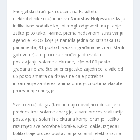
Energetski stručnjak i docent na Fakultetu
elektrotehnike i računarstva
Ninoslav Holjevac
​izdvaja
indikativne podatke koji bi mogli odgovoriti na pitanje
zašto je to tako. Naime, prema nedavnom istraživanju
agencije IPSOS koje je naručila jedna od stranaka EU
parlamenta, 91 posto hrvatskih građana ne zna ništa ili
gotovo ništa o procesu ishođenja dozvola i
postavljanju solarne elektrane, više od 80 posto
građana ne zna što su energetske zajednice, a više od
65 posto smatra da država ne daje potrebne
informacije zainteresiranima o mogućnostima vlastite
proizvodnje energije.
Sve to znači da građani nemaju dovoljno edukacije o
prednostima solarne energije, a sam proces realizacije
postavljanja solarnih elektrana kompliciran je i teško
razumjeti sve potrebne korake. Kako, dakle, izgleda i
koliko traje proces postavljanja solarnih elektrana, na