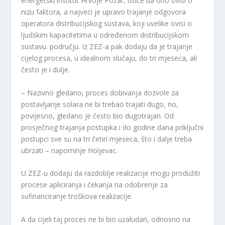
energetski institut Hrvoje Požar, ističe da ono ovisi o
nizu faktora, a najveći je upravo trajanje odgovora
operatora distribucijskog sustava, koji uvelike ovisi o
ljudskim kapacitetima u određenom distribucijskom
sustavu. području. Iz ZEZ-a pak dodaju da je trajanje
cijelog procesa, u idealnom slučaju, do tri mjeseca, ali
često je i dulje.
– Nazivno gledano, proces dobivanja dozvole za
postavljanje solara ne bi trebao trajati dugo, no,
povijesno, gledano je često bio dugotrajan. Od
prosječnog trajanja postupka i do godine dana priključni
postupci sve su na tri četiri mjeseca, što i dalje treba
ubrzati – napominje Holjevac.
U ZEZ-u dodaju da razdoblje realizacije mogu produžiti
procese apliciranja i čekanja na odobrenje za
sufinanciranje troškova realizacije.
A da cijeli taj proces ne bi bio uzaludan, odnosno na