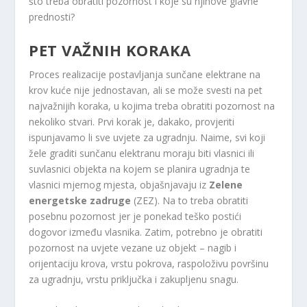
što treba obratiti pozornost i koje su njihove glavne
prednosti?
PET VAŽNIH KORAKA
Proces realizacije postavljanja sunčane elektrane na
krov kuće nije jednostavan, ali se može svesti na pet
najvažnijih koraka, u kojima treba obratiti pozornost na
nekoliko stvari. Prvi korak je, dakako, provjeriti
ispunjavamo li sve uvjete za ugradnju. Naime, svi koji
žele graditi sunčanu elektranu moraju biti vlasnici ili
suvlasnici objekta na kojem se planira ugradnja te
vlasnici mjernog mjesta, objašnjavaju iz
Zelene
energetske zadruge
(ZEZ). Na to treba obratiti
posebnu pozornost jer je ponekad teško postići
dogovor između vlasnika. Zatim, potrebno je obratiti
pozornost na uvjete vezane uz objekt – nagib i
orijentaciju krova, vrstu pokrova, raspoloživu površinu
za ugradnju, vrstu priključka i zakupljenu snagu.