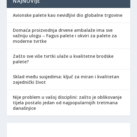
NAJNOVIJE
Avionske palete kao nevidljivi dio globalne trgovine
Domaća proizvodnja drvene ambalaže ima sve
važniju ulogu – Fagus palete i okviri za palete za
moderne tvrtke
Zašto sve više tvrtki ulaže u kvalitetne brodske
palete?
Sklad među susjedima: ključ za miran i kvalitetan
zajednički život
Nije problem u vašoj disciplini: zašto je oblikovanje
tijela postalo jedan od najpopularnijih tretmana
današnjice