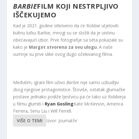
BARBIE
FILM KOJI NESTRPLJIVO
IŠČEKUJEMO
Kad je 2021. godine otkriveno da će Robbie utjeloviti
kultnu lutku Barbie, mnogi su se složili da je uistinu
obećavajući izbor. Prve fotografije sa seta pokazale su
kako je
Margot stvorena za ovu ulogu
. A naše
sumnje su prve slike ovog dugo očekivanog filma.
Međutim, igrani film uživo
Barbie
nije samo uzbudljiv
zbog njegove protagonistice. Štoviše, ostatak glumačke
postave jednako podiže ljestvicu pa će tako uz Robbieja
u filmu glumiti i
Ryan Gosling
Kate McKinnon, America
Ferrera, Simu Liu i Will Ferrell.
VIŠE O TEMI
Izvor: Journal.hr