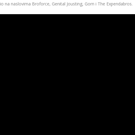
radio na naslovima Broforce, Genital Jousting, Gorn i The Expendabros.