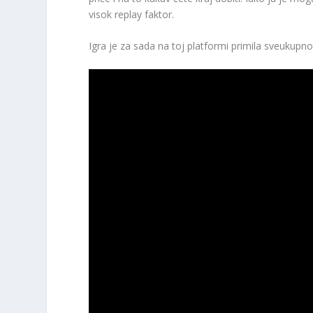
visok replay faktor.
Igra je za sada na toj platformi primila sveukupn