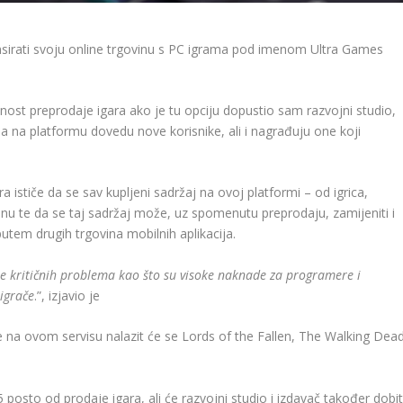
lansirati svoju online trgovinu s PC igrama pod imenom Ultra Games
nost preprodaje igara ako je tu opciju dopustio sam razvojni studio,
ada na platformu dovedu nove korisnike, ali i nagrađuju one koji
ističe da se sav kupljeni sadržaj na ovoj platformi – od igrica,
inu te da se taj sadržaj može, uz spomenutu preprodaju, zamijeniti i
putem drugih trgovina mobilnih aplikacija.
je kritičnih problema kao što su visoke naknade za programere i
 igrače
.”, izjavio je
 na ovom servisu nalazit će se Lords of the Fallen, The Walking Dea
 posto od prodaje igara, ali će razvojni studio i izdavač također dobit