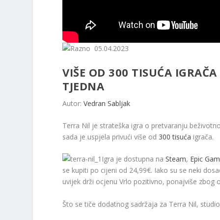
05.04.2023
VIŠE OD 300 TISUĆA IGRAČA
TJEDNA
Autor:
Vedran Sabljak
Terra Nil je strateška igra o pretvaranju beživotno
sada je uspjela privući više od
300 tisuća
igrača.
Igra je dostupna na
Steam
,
Epic Gam
se kupiti po cijeni od 24,99€. Iako su se neki dosa
uvijek drži ocjenu Vrlo pozitivno, ponajviše zbog 
Što se tiče dodatnog sadržaja za Terra Nil, studio