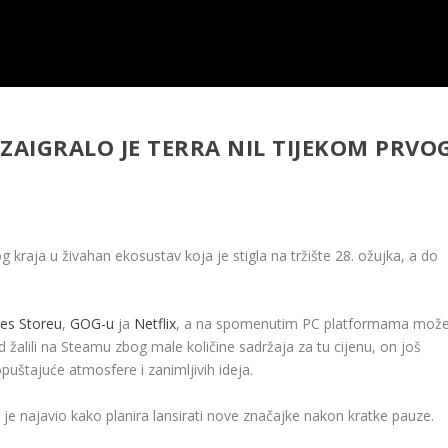
 ZAIGRALO JE TERRA NIL TIJEKOM PRVO
g kraja u živahan ekosustav koja je stigla na tržište 28. ožujka, a do
es Storeu
,
GOG-u
ja
Netflix
, a na spomenutim PC platformama mož
d žalili na Steamu zbog male količine sadržaja za tu cijenu, on još
opuštajuće atmosfere i zanimljivih ideja.
 je najavio kako planira lansirati nove značajke nakon kratke pauze.