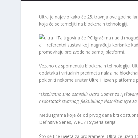
Ultra je najavio kako će 25. travnja ove godine 
koja će se temeljiti na blockchain tehnologiji.
Ta trgovina će PC igračima nuditi moguć
ali i referentni sustavi koji nagrađuju korisnike k
promoviraju proizvode na samoj platformi.
Vezano uz spomenutu blockchain tehnologiju, Ultra 
dodataka i virtualnih predmeta nalazi na blockcha
pokloniti nekome unutar Ultre ili izvan platforme 
“
Eksplicitno smo osmislili Ultra Games za rješavan
nedostatak stvarnog, fleksibilnog vlasništva igre za
Među igrama koje će od prvog dana biti dostupne
Definitive Series, WRC7 i Syberia serijal.
Što se tiče
uvjeta
za programere, Ultra će uzeti 15