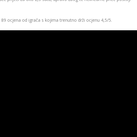
o 89 ocjena od igrača s kojima trenutno drži ocjenu 4,5/5.