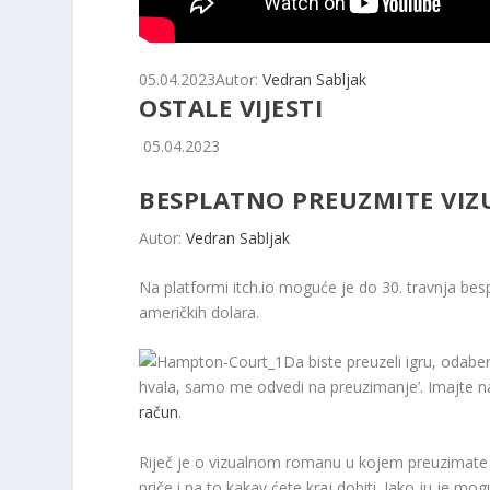
05.04.2023
Autor:
Vedran Sabljak
OSTALE VIJESTI
05.04.2023
BESPLATNO PREUZMITE VI
Autor:
Vedran Sabljak
Na platformi itch.io moguće je do 30. travnja bes
američkih dolara.
Da biste preuzeli igru, odaberi
hvala, samo me odvedi na preuzimanje’. Imajte n
račun
.
Riječ je o vizualnom romanu u kojem preuzimate u
priče i na to kakav ćete kraj dobiti. Iako ju je mo