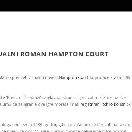
ZUALNI ROMAN HAMPTON COURT
platno preuzeti vizualnu novelu
Hampton Court
koja inače košta 4,99
te ‘Preuzmi ili zatraži’ na glavnoj stranici igre i zatim kliknite na ‘Ne
a umu da za igranje ove igre morate imati
registrirani itch.io korisnički
logu princeze u 1539. godini, gdje će vaše odluke utjecati na razvoj
guće prijeći za oko 2,5 sata, upravo zbog te nelinearne priče postoji