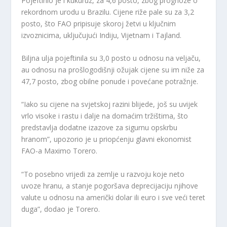
Pojeftinio je i kukuruz, za 4,6 posto, zbog prognoze o
rekordnom urodu u Brazilu. Cijene riže pale su za 3,2
posto, što FAO pripisuje skoroj žetvi u ključnim
izvoznicima, uključujući Indiju, Vijetnam i Tajland.
Biljna ulja pojeftinila su 3,0 posto u odnosu na veljaču,
au odnosu na prošlogodišnji ožujak cijene su im niže za
47,7 posto, zbog obilne ponude i povećane potražnje.
“Iako su cijene na svjetskoj razini blijede, još su uvijek
vrlo visoke i rastu i dalje na domaćim tržištima, što
predstavlja dodatne izazove za sigurnu opskrbu
hranom”, upozorio je u priopćenju glavni ekonomist
FAO-a Maximo Torero.
“To posebno vrijedi za zemlje u razvoju koje neto
uvoze hranu, a stanje pogoršava deprecijaciju njihove
valute u odnosu na američki dolar ili euro i sve veći teret
duga”, dodao je Torero.