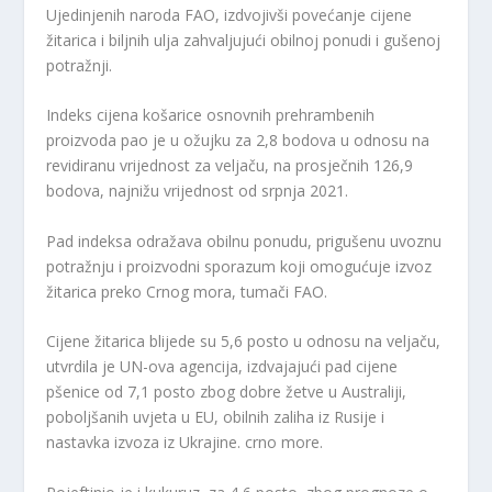
Ujedinjenih naroda FAO, izdvojivši povećanje cijene
žitarica i biljnih ulja zahvaljujući obilnoj ponudi i gušenoj
potražnji.
Indeks cijena košarice osnovnih prehrambenih
proizvoda pao je u ožujku za 2,8 bodova u odnosu na
revidiranu vrijednost za veljaču, na prosječnih 126,9
bodova, najnižu vrijednost od srpnja 2021.
Pad indeksa odražava obilnu ponudu, prigušenu uvoznu
potražnju i proizvodni sporazum koji omogućuje izvoz
žitarica preko Crnog mora, tumači FAO.
Cijene žitarica blijede su 5,6 posto u odnosu na veljaču,
utvrdila je UN-ova agencija, izdvajajući pad cijene
pšenice od 7,1 posto zbog dobre žetve u Australiji,
poboljšanih uvjeta u EU, obilnih zaliha iz Rusije i
nastavka izvoza iz Ukrajine. crno more.