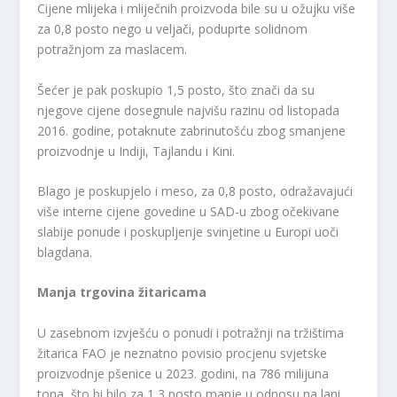
Cijene mlijeka i mliječnih proizvoda bile su u ožujku više
za 0,8 posto nego u veljači, poduprte solidnom
potražnjom za maslacem.
Šećer je pak poskupio 1,5 posto, što znači da su
njegove cijene dosegnule najvišu razinu od listopada
2016. godine, potaknute zabrinutošću zbog smanjene
proizvodnje u Indiji, Tajlandu i Kini.
Blago je poskupjelo i meso, za 0,8 posto, odražavajući
više interne cijene govedine u SAD-u zbog očekivane
slabije ponude i poskupljenje svinjetine u Europi uoči
blagdana.
Manja trgovina žitaricama
U zasebnom izvješću o ponudi i potražnji na tržištima
žitarica FAO je neznatno povisio procjenu svjetske
proizvodnje pšenice u 2023. godini, na 786 milijuna
tona, što bi bilo za 1,3 posto manje u odnosu na lani,