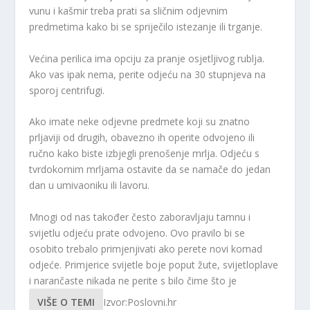
vunu i kašmir treba prati sa sličnim odjevnim
predmetima kako bi se spriječilo istezanje ili trganje.
Većina perilica ima opciju za pranje osjetljivog rublja.
Ako vas ipak nema, perite odjeću na 30 stupnjeva na
sporoj centrifugi.
Ako imate neke odjevne predmete koji su znatno
prljaviji od drugih, obavezno ih operite odvojeno ili
ručno kako biste izbjegli prenošenje mrlja. Odjeću s
tvrdokornim mrljama ostavite da se namače do jedan
dan u umivaoniku ili lavoru.
Mnogi od nas također često zaboravljaju tamnu i
svijetlu odjeću prate odvojeno. Ovo pravilo bi se
osobito trebalo primjenjivati ​​ako perete novi komad
odjeće. Primjerice svijetle boje poput žute, svijetloplave
i narančaste nikada ne perite s bilo čime što je
VIŠE O TEMI
Izvor:Poslovni.hr