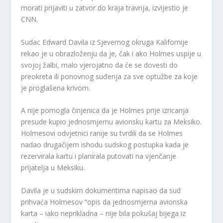
morati prijaviti u zatvor do kraja travnja, izvijestio je
CNN.
Sudac Edward Davila iz Sjevernog okruga Kalifornije
rekao je u obrazloženju da je, čak i ako Holmes uspije u
svojoj žalbi, malo vjerojatno da će se dovesti do
preokreta ili ponovnog suđenja za sve optužbe za koje
je proglašena krivom.
A nije pomogla činjenica da je Holmes prije izricanja
presude kupio jednosmjernu avionsku kartu za Meksiko.
Holmesovi odvjetnici ranije su tvrdili da se Holmes
nadao drugačijem ishodu sudskog postupka kada je
rezervirala kartu i planirala putovati na vjenčanje
prijatelja u Meksiku.
Davila je u sudskim dokumentima napisao da sud
prihvaća Holmesov “opis da jednosmjerna avionska
karta – iako neprikladna – nije bila pokušaj bijega iz