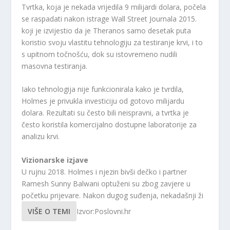
Tvrtka, koja je nekada vrijedila 9 milijardi dolara, počela
se raspadati nakon istrage Wall Street Journala 2015.
koji je izvijestio da je Theranos samo desetak puta
koristio svoju vlastitu tehnologiju za testiranje krvi, i to
s upitnom točnošću, dok su istovremeno nudili
masovna testiranja.
Iako tehnologija nije funkcionirala kako je tvrdila,
Holmes je privukla investiciju od gotovo milijardu
dolara. Rezultati su često bili neispravni, a tvrtka je
često koristila komercijalno dostupne laboratorije za
analizu krvi.
Vizionarske izjave
U rujnu 2018. Holmes i njezin bivši dečko i partner
Ramesh Sunny Balwani optuženi su zbog zavjere u
početku prijevare. Nakon dugog suđenja, nekadašnji ži
VIŠE O TEMI
Izvor:Poslovni.hr