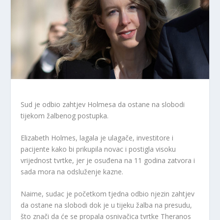
Sud je odbio zahtjev Holmesa da ostane na slobodi
tijekom žalbenog postupka.
Elizabeth Holmes, lagala je ulagače, investitore i
pacijente kako bi prikupila novac i postigla visoku
vrijednost tvrtke, jer je osuđena na 11 godina zatvora i
sada mora na odsluženje kazne.
Naime, sudac je početkom tjedna odbio njezin zahtjev
da ostane na slobodi dok je u tijeku žalba na presudu,
što znači da će se propala osnivačica tvrtke Theranos