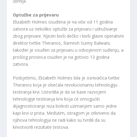
zemlje.
Optužbe za prijevaru
Elizabeth Holmes osuđena je na više od 11 godina
zatvora uz nekoliko optužbi za prijevaru i udruživanje
zbog prijevare. Njezin bivši dečko i bivši glavni operativni
direktor tvrtke Theranos, Ramesh Sunny Balwani,
također je osuđen za prijevaru u odvojenom suđenju, a
prošlog prosinca osuđen je na gotovo 13 godina
zatvora.
Podsjetimo, Elizabeth Holmes bila je osnivačica tvrtke
Theranos koja je obećala revolucionarnu tehnologiju
testiranja krvi. Ustvrdila je da se bave razvojem
tehnologije testiranja krvi koja će omogućiti
dijagnosticiranje niza bolesti uzimanjem samo jedne
kapi krvi iz prsta. Međutim, istragom je otkriveno da
njihova tehnologija ne radi kako su tvrdili da su
krivotvorili rezultate testova.