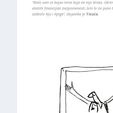
“Malo sam se bojao teme koja mi nije bliska. Okren
vlastite financijske (ne)pismenosti, bilo bi mi pun
zadesile Nju i Njega”,
objasnila je
Tisuća
.