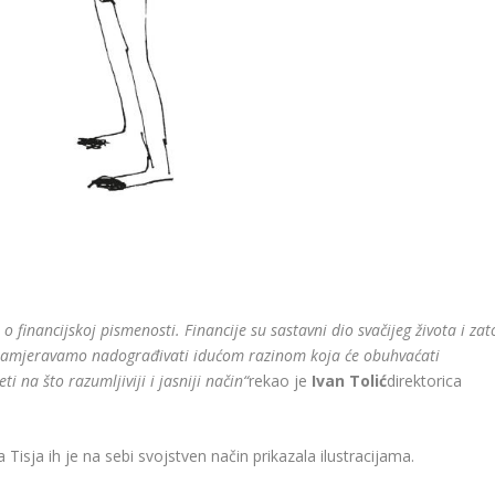
 financijskoj pismenosti. Financije su sastavni dio svačijeg života i zat
m namjeravamo nadograđivati ​​idućom razinom koja će obuhvaćati
i na što razumljiviji i jasniji način“
rekao je
Ivan Tolić
direktorica
 Tisja ih je na sebi svojstven način prikazala ilustracijama.