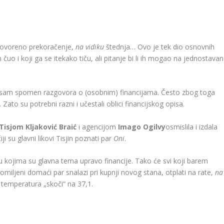
govoreno prekoračenje,
na vidiku
štednja… Ovo je tek dio osnovnih
čuo i koji ga se itekako tiču, ali pitanje bi li ih mogao na jednostavan
 sam spomen razgovora o (osobnim) financijama. Često zbog toga
Zato su potrebni razni i učestali oblici financijskog opisa.
Tisjom Kljaković Braić
i agencijom
Imago Ogilvy
osmislila i izdala
čiji su glavni likovi Tisjin poznati par
Oni
.
 u kojima su glavna tema upravo financije. Tako će svi koji barem
e omiljeni domaći par snalazi pri kupnji novog stana, otplati na rate,
na
u temperatura „skoči“ na 37,1.