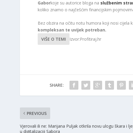
Gabor
koje su autorice bloga na
službenim str
koliko znamo o najčešćim financijskim pojmovim
Bez obzira na očitu notu humora koji nosi cijela 
kompleksan te uvijek potreban.
VIŠE O TEMI
Izvor:Profitiraj.hr
SHARE:
PREVIOUS
Vjerovali ili ne: Marijana Puljak otkrila novu ulogu škara i lje
u digitalizaciji Sabora