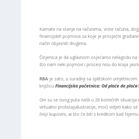
Kamate na stanje na računima, vrste računa, do
financijskih pojmova za koje je prosječni građanin 
način objasniti drugima.
Činjenica je da uglavnom osjećamo nelagodu na
što nam neki pojmovi i procesi nisu do kraja jasni. 
RBA
je zato, u suradnji sa splitskom umjetnicom
knjižicu
Financijska početnica: Od plaće do plaće
Oni
su se ovog puta našli u 26 komičnih situacija
virtualno prolistajuilustracije, moći vidjeti kako s
liniji
kupovini, ai što će biti s kreditom kad Njem