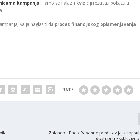
anicama kampanja
.
Tamo se nalazi i
kviz
čiji rezultati pokazuju
a.
kampanja, valja naglasiti da
proces financijskog opismenjavanja
RATE:
pila
Zalando i Paco Rabanne predstavljaju capsul
dostupnu ekskluzivno