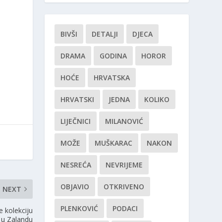
BIVŠI
DETALJI
DJECA
DRAMA
GODINA
HOROR
HOĆE
HRVATSKA
HRVATSKI
JEDNA
KOLIKO
LIJEČNICI
MILANOVIĆ
MOŽE
MUŠKARAC
NAKON
NESREĆA
NEVRIJEME
OBJAVIO
OTKRIVENO
NEXT
PLENKOVIĆ
PODACI
e kolekciju
 u Zalandu