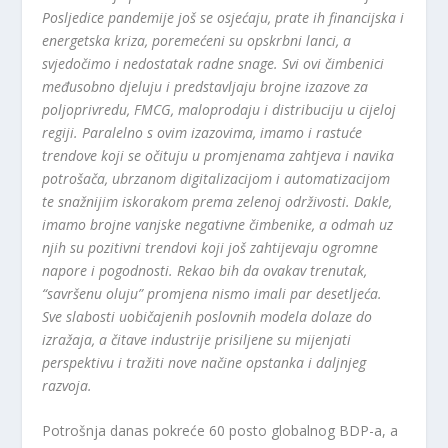
Posljedice pandemije još se osjećaju, prate ih financijska i
energetska kriza, poremećeni su opskrbni lanci, a
svjedočimo i nedostatak radne snage. Svi ovi čimbenici
međusobno djeluju i predstavljaju brojne izazove za
poljoprivredu, FMCG, maloprodaju i distribuciju u cijeloj
regiji. Paralelno s ovim izazovima, imamo i rastuće
trendove koji se očituju u promjenama zahtjeva i navika
potrošača, ubrzanom digitalizacijom i automatizacijom
te snažnijim iskorakom prema zelenoj održivosti. Dakle,
imamo brojne vanjske negativne čimbenike, a odmah uz
njih su pozitivni trendovi koji još zahtijevaju ogromne
napore i pogodnosti. Rekao bih da ovakav trenutak,
“savršenu oluju” promjena nismo imali par desetljeća.
Sve slabosti uobičajenih poslovnih modela dolaze do
izražaja, a čitave industrije prisiljene su mijenjati
perspektivu i tražiti nove načine opstanka i daljnjeg
razvoja.
Potrošnja danas pokreće 60 posto globalnog BDP-a, a