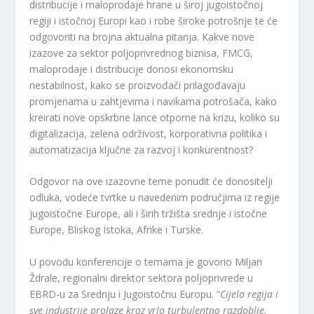
distribucije i maloprodaje hrane u široj jugoistočnoj
regiji i istočnoj Europi kao i robe široke potrošnje te će
odgovoriti na brojna aktualna pitanja. Kakve nove
izazove za sektor poljoprivrednog biznisa, FMCG,
maloprodaje i distribucije donosi ekonomsku
nestabilnost, kako se proizvođači prilagođavaju
promjenama u zahtjevima i navikama potrošača, kako
kreirati nove opskrbne lance otporne na krizu, koliko su
digitalizacija, zelena održivost, korporativna politika i
automatizacija ključne za razvoj i konkurentnost?
Odgovor na ove izazovne teme ponudit će donositelji
odluka, vodeće tvrtke u navedenim područjima iz regije
jugoistočne Europe, ali i širih tržišta srednje i istočne
Europe, Bliskog Istoka, Afrike i Turske.
U povodu konferencije o temama je govorio Miljan
Ždrale, regionalni direktor sektora poljoprivrede u
EBRD-u za Srednju i Jugoistočnu Europu. “
Cijela regija i
sve industrije prolaze kroz vrlo turbulentno razdoblje.