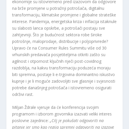
ekonomije su istovremeno pred izazovom da odgovore
na brže promjene u potražnji potrošača, digitalnu
transformaciju, klimatske promjene i globalne strateške
interese. Pandemija, energetska kriza i inflacija istaknule
su slabosti lanca opskrbe, a potrošači postaju sve
zahtjevniji. Što je budućnost sektora robe široke
potrošnje, maloprodaje, distribucije i poljoprivrede?
Upravo će na Consumer Rules Summitu više od 30
vrhunskih predavača posjetiteljima otkriti zašto su
agilnost i otpornost ključnih riječi post-covidnog
razdoblja, na kakvu transformaciju poduzeća moraju
biti spremna, postaje li e-trgovina dominantno iskustvo
kupnje i je li moguće zadovoljiti sve glasnije i svjesnosti
potrebe današnjeg potrošača i istovremeno osigurati
održivi rast.
Miljan Ždrale vjeruje da će konferencija svojim
programom i izborom govornika izazvati veliki interes
poslovne zajednice:
„Cilj je pokušati odgovoriti na
pitanje jer smo kao regija spremni odgovoriti na izazove