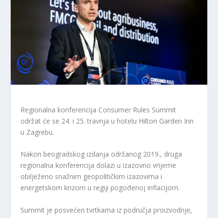
Regionalna konferencija Consumer Rules Summit
održat će se 24. i 25. travnja u hotelu Hilton Garden Inn
u Zagrebu.
Nakon beogradskog izdanja održanog 2019., druga
regionalna konferencija dolazi u izazovno vrijeme
obilježeno snažnim geopolitičkim izazovima i
energetskom krizom u regiji pogođenoj inflacijom.
Summit je posvećen tvrtkama iz područja proizvodnje,