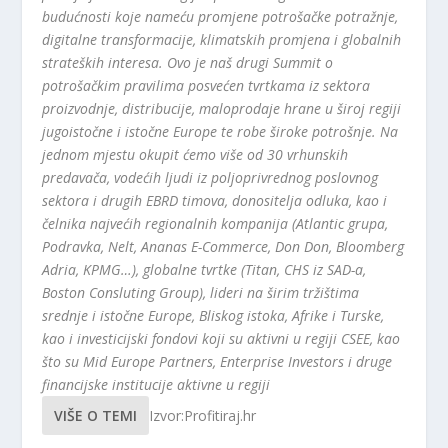
budućnosti koje nameću promjene potrošačke potražnje,
digitalne transformacije, klimatskih promjena i globalnih
strateških interesa. Ovo je naš drugi Summit o
potrošačkim pravilima posvećen tvrtkama iz sektora
proizvodnje, distribucije, maloprodaje hrane u široj regiji
jugoistočne i istočne Europe te robe široke potrošnje. Na
jednom mjestu okupit ćemo više od 30 vrhunskih
predavača, vodećih ljudi iz poljoprivrednog poslovnog
sektora i drugih EBRD timova, donositelja odluka, kao i
čelnika najvećih regionalnih kompanija (Atlantic grupa,
Podravka, Nelt, Ananas E-Commerce, Don Don, Bloomberg
Adria, KPMG…), globalne tvrtke (Titan, CHS iz SAD-a,
Boston Consluting Group), lideri na širim tržištima
srednje i istočne Europe, Bliskog istoka, Afrike i Turske,
kao i investicijski fondovi koji su aktivni u regiji CSEE, kao
što su Mid Europe Partners, Enterprise Investors i druge
financijske institucije aktivne u regiji
VIŠE O TEMI
Izvor:Profitiraj.hr