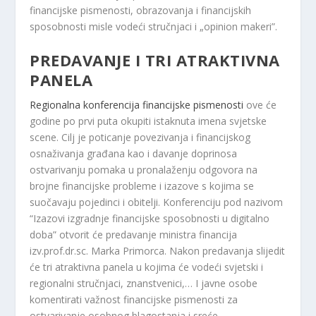
financijske pismenosti, obrazovanja i financijskih
sposobnosti misle vodeći stručnjaci i „opinion makeri”.
PREDAVANJE I TRI ATRAKTIVNA
PANELA
Regionalna konferencija financijske pismenosti
ove će
godine po prvi puta okupiti istaknuta imena svjetske
scene. Cilj je poticanje povezivanja i financijskog
osnaživanja građana kao i davanje doprinosa
ostvarivanju pomaka u pronalaženju odgovora na
brojne financijske probleme i izazove s kojima se
suočavaju pojedinci i obitelji. Konferenciju pod nazivom
“Izazovi izgradnje financijske sposobnosti u digitalno
doba” otvorit će predavanje ministra financija
izv.prof.dr.sc. Marka Primorca. Nakon predavanja slijedit
će tri atraktivna panela u kojima će vodeći svjetski i
regionalni stručnjaci, znanstvenici,… I javne osobe
komentirati važnost financijske pismenosti za
ostvarivanje osobnog blagostanja i sreće.