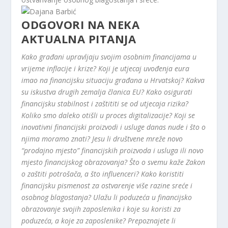
ODGOVORI NA NEKA
AKTUALNA PITANJA
Kako građani upravljaju svojim osobnim financijama u
vrijeme inflacije i krize? Koji je utjecaj uvođenja eura
imao na financijsku situaciju građana u Hrvatskoj? Kakva
su iskustva drugih zemalja članica EU? Kako osigurati
financijsku stabilnost i zaštititi se od utjecaja rizika?
Koliko smo daleko otišli u proces digitalizacije? Koji se
inovativni financijski proizvodi i usluge danas nude i što o
njima moramo znati? Jesu li društvene mreže novo
“prodajno mjesto” financijskih proizvoda i usluga ili novo
mjesto financijskog obrazovanja? Što o svemu kaže Zakon
o zaštiti potrošača, a što influenceri? Kako koristiti
financijsku pismenost za ostvarenje više razine sreće i
osobnog blagostanja? Ulažu li poduzeća u financijsko
obrazovanje svojih zaposlenika i koje su koristi za
poduzeća, a koje za zaposlenike? Prepoznajete li