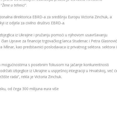
 “
Žene u tehnici
“.
gionalna direktorica EBRD-a za središnju Europu Victoria Zinchuk, a
skyi iz odjela za civilno društvo EBRD-a.
 izbjeglica iz Ukrajine i pružanju pomoći u njihovom usavršavanju
wa, član Uprave za financije trgovačkog lanca Studenac i Petra Glasnović
ara Mlinar, kao predstavnici poslodavaca iz privatnog sektora. sektora i
pa mogućnostima s posebnim fokusom na jačanje konkurentnosti
držati izbjeglice iz Ukrajine u uspješnoj integraciji u Hrvatskoj, već ć
ržište rada”, rekla je Victoria Zinchuk.
sku, od čega 300 milijuna eura više