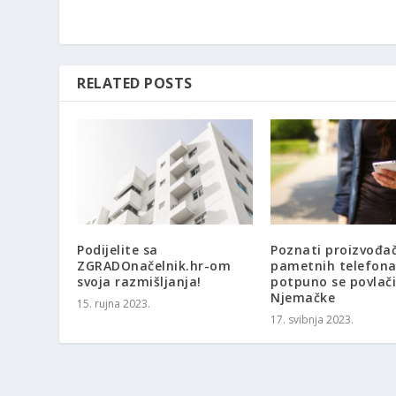
RELATED POSTS
Podijelite sa
Poznati proizvođa
ZGRADOnačelnik.hr-om
pametnih telefon
svoja razmišljanja!
potpuno se povlači
Njemačke
15. rujna 2023.
17. svibnja 2023.