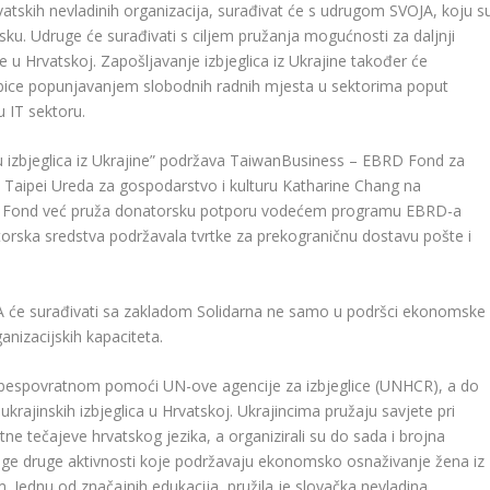
vatskih nevladinih organizacija, surađivat će s udrugom SVOJA, koju s
sku. Udruge će surađivati ​​s ciljem pružanja mogućnosti za daljnji
ine u Hrvatskoj. Zapošljavanje izbjeglica iz Ukrajine također će
ebice popunjavanjem slobodnih radnih mjesta u sektorima poput
u IT sektoru.
ciju izbjeglica iz Ukrajine” podržava TaiwanBusiness – EBRD Fond za
ije Taipei Ureda za gospodarstvo i kulturu Katharine Chang na
oj Fond već pruža donatorsku potporu vodećem programu EBRD-a
atorska sredstva podržavala tvrtke za prekograničnu dostavu pošte i
A će surađivati ​​sa zakladom Solidarna ne samo u podršci ekonomske
ganizacijskih kapaciteta.
bespovratnom pomoći UN-ove agencije za izbjeglice (UNHCR), a do
ukrajinskih izbjeglica u Hrvatskoj. Ukrajincima pružaju savjete pri
tne tečajeve hrvatskog jezika, a organizirali su do sada i brojna
noge druge aktivnosti koje podržavaju ekonomsko osnaživanje žena iz
m. Jednu od značajnih edukacija, pružila je slovačka nevladina