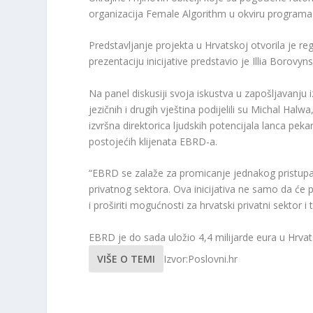
organizacija Female Algorithm u okviru programa
Predstavljanje projekta u Hrvatskoj otvorila je re
prezentaciju inicijative predstavio je Illia Borovyn
Na panel diskusiji svoja iskustva u zapošljavanju
jezičnih i drugih vještina podijelili su Michal Hal
izvršna direktorica ljudskih potencijala lanca pek
postojećih klijenata EBRD-a.
“EBRD se zalaže za promicanje jednakog pristu
privatnog sektora. Ova inicijativa ne samo da će po
i proširiti mogućnosti za hrvatski privatni sektor i t
EBRD je do sada uložio 4,4 milijarde eura u Hrvat
VIŠE O TEMI
Izvor:Poslovni.hr