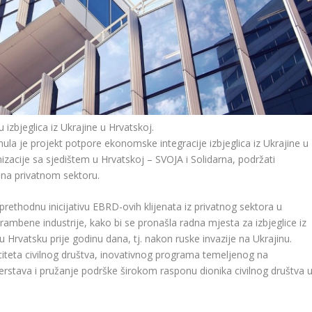
izbjeglica iz Ukrajine u Hrvatskoj.
la je projekt potpore ekonomske integracije izbjeglica iz Ukrajine u
anizacije sa sjedištem u Hrvatskoj – SVOJA i Solidarna, podržati
m na privatnom sektoru.
rethodnu inicijativu EBRD-ovih klijenata iz privatnog sektora u
ambene industrije, kako bi se pronašla radna mjesta za izbjeglice iz
u Hrvatsku prije godinu dana, tj. nakon ruske invazije na Ukrajinu.
iteta civilnog društva, inovativnog programa temeljenog na
rstava i pružanje podrške širokom rasponu dionika civilnog društva 