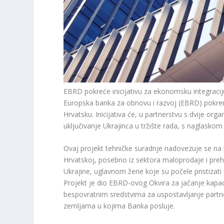
EBRD pokreće inicijativu za ekonomsku integraciju 
Europska banka za obnovu i razvoj (EBRD) pokrenu
Hrvatsku. Inicijativa će, u partnerstvu s dvije org
uključivanje Ukrajinca u tržište rada, s naglasko
Ovaj projekt tehničke suradnje nadovezuje se na p
Hrvatskoj, posebno iz sektora maloprodaje i prehr
Ukrajine, uglavnom žene koje su počele pristizati 
Projekt je dio EBRD-ovog Okvira za jačanje kapac
bespovratnim sredstvima za uspostavljanje partne
zemljama u kojima Banka posluje.