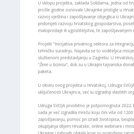
U sklopu projekta, zaklada Solidarna, jedna od hr
prošle godine osnovale Ukrajinke pristigle u Hrvat
razvoj vještina i zapošljavanje izbjeglica iz Ukraj
pridonijeti razvoju hrvatskog gospodarstva, pos
maloprodaje ili ugostiteljstva, te zapošljavanjem 
Projekt “Inicijativa privatnog sektora za integra
tehničku suradnju. Najavila se to voditeljica mis
službenom predstavljanju u Zagrebu. U Hrvatsk
“
Žene u biznisu
“, dok su u Ukrajini tajvanska don
paketa.
U okviru ovog projekta u Hrvatskoj, Udruga SVOJ
uključenosti Ukrajinca, već iu izgradnji vlastitih or
Udruga SVOJA prvobitno je potpomognuta 2022. 
sada je već izgradila mrežu koju čini više od 1200 
zapošljavanju, pomoć pri izradi životopisa, bespla
okupljanja diljem Hrvatske, online webinare i m
Ukrajine i njihovih obitelji koje su pogođene rato