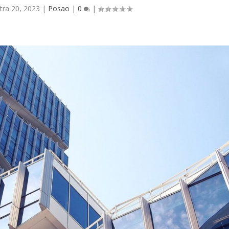
tra 20, 2023
|
Posao
|
0
|