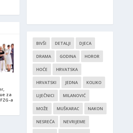
BIVŠI
DETALJI
DJECA
DRAMA
GODINA
HOROR
HOĆE
HRVATSKA
HRVATSKI
JEDNA
KOLIKO
r,
jue za
LIJEČNICI
MILANOVIĆ
EFZG-a
MOŽE
MUŠKARAC
NAKON
NESREĆA
NEVRIJEME