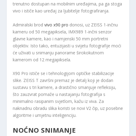
trenutno dostupan na mobilnim uređajima, pa ga stoga
vivo i ističe kao uređaj za ljubitelje fotografiranja.
Admiralski brod
vivo x90 pro
donosi, uz ZEISS 1-inčnu
kameru od 50 megapiksela, IMX989 1-inčni senzor
glavne kamere, kao i namjenski 50 mm portretni
objektiv. Isto tako, entuzijasti u svijetu fotografije moći
će uživati ​​u snimanju panorame širokokutnom
kamerom od 12 megapiksela.
X90 Pro ističe se i tehnologijom optičke stabilizacije
slike. ZEISS T završni premaz je detalj koji je dodan
sustavu s tri kamere, a drastično smanjuje refleksiju,
što zauzvrat pomaže u nastajanju fotografija s
minimalno rasipanim svjetlom, kažu iz viva. Za
naknadnu obradu slika koristi se novi V2 čip, uz posebne
algoritme i umjetnu inteligenciju.
NOĆNO SNIMANJE