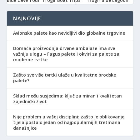
Blue Cave Tour
Trogir Boat Trips
Trogir Blue Lagoon
NAJNOVIJE
Avionske palete kao nevidljivi dio globalne trgovine
Domaća proizvodnja drvene ambalaže ima sve
važniju ulogu – Fagus palete i okviri za palete za
moderne tvrtke
Zašto sve više tvrtki ulaže u kvalitetne brodske
palete?
Sklad među susjedima: ključ za miran i kvalitetan
zajednički život
Nije problem u vašoj disciplini: zašto je oblikovanje
tijela postalo jedan od najpopularnijih tretmana
današnjice