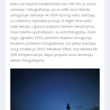
Jedna od najvećih karakteristika vivo X90 Pro je noćno
snimanje i fotografiranje, pa uz veliki otvor blende
omogućuje snimanje 4K HDR noćnog video sadržaja,
uz realističnu reprodukciju boja. AI Night View ističe
male detalje u gotovo potpuno tamnim okruženjima,
čineći telefon upotrebljivim i za astrofotografiju. Osim
toga, ugrađeni ZEISS portretni objektivi omogućuju
kreativno portretno fotografiranje. Još jedna značajka
ovog modela je ZEISS Miniature Effect, koji rekreira tilt-
shift minijaturizaciju, dajući potpuno novu dimenziju
takvim fotografijama.