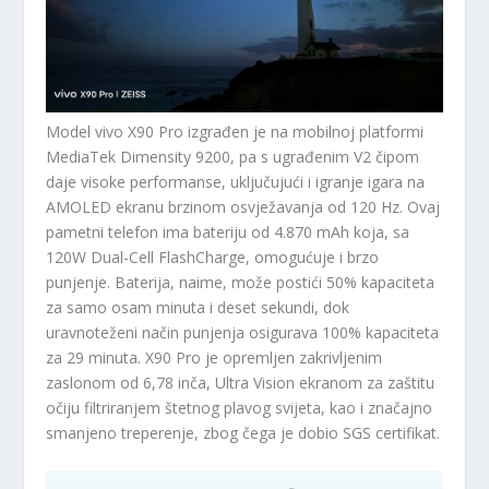
Model vivo X90 Pro izgrađen je na mobilnoj platformi
MediaTek Dimensity 9200, pa s ugrađenim V2 čipom
daje visoke performanse, uključujući i igranje igara na
AMOLED ekranu brzinom osvježavanja od 120 Hz. Ovaj
pametni telefon ima bateriju od 4.870 mAh koja, sa
120W Dual-Cell FlashCharge, omogućuje i brzo
punjenje. Baterija, naime, može postići 50% kapaciteta
za samo osam minuta i deset sekundi, dok
uravnoteženi način punjenja osigurava 100% kapaciteta
za 29 minuta. X90 Pro je opremljen zakrivljenim
zaslonom od 6,78 inča, Ultra Vision ekranom za zaštitu
očiju filtriranjem štetnog plavog svijeta, kao i značajno
smanjeno treperenje, zbog čega je dobio SGS certifikat.