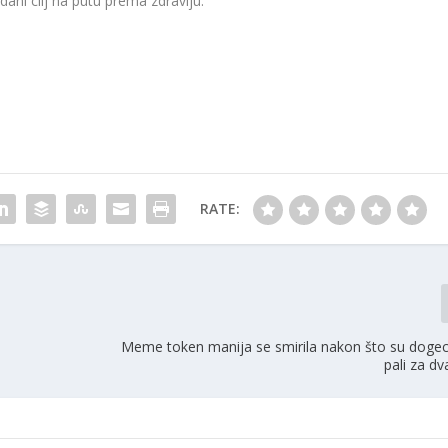
adani cilj na putu prema zdravlju.
RATE:
Meme token manija se smirila nakon što su dogec
pali za d