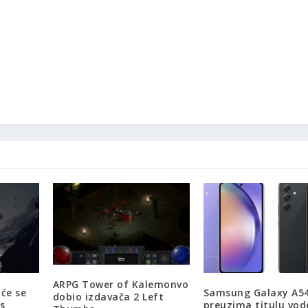
ARPG Tower of Kalemonvo
 će se
Samsung Galaxy A5
dobio izdavača 2 Left
is
preuzima titulu vod