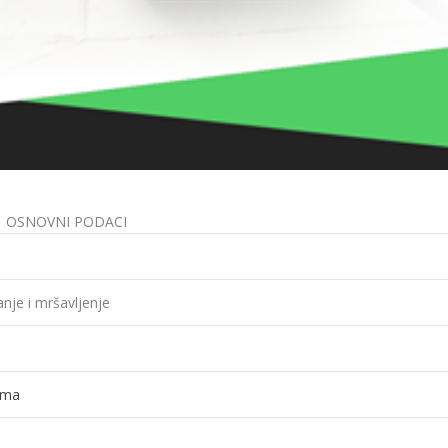
OSNOVNI PODACI
anje i mršavljenje
jama
o