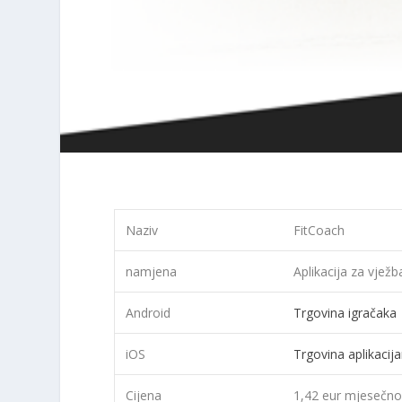
Naziv
FitCoach
namjena
Aplikacija za vježb
Android
Trgovina igračaka
iOS
Trgovina aplikaci
Cijena
1,42 eur mjesečn