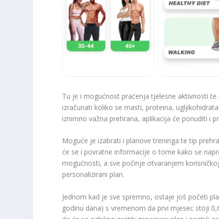
Tu je i mogućnost praćenja tjelesne aktivnosti te 
izračunati koliko se masti, proteina, ugljikohidrat
iznimno važna prehrana, aplikacija će ponuditi i p
Moguće je izabrati i planove treninga te tip prehr
će se i povratne informacije o tome kako se napre
mogućnosti, a sve počinje otvaranjem korisničkog
personalizirani plan.
Jednom kad je sve spremno, ostaje još početi plać
godinu dana) s vremenom da prvi mjesec stoji 0,66