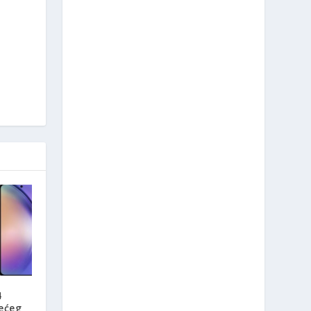
4
ećeg