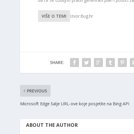
da će se ozbiljno pratiti generirani plan i postići z
VIŠE O TEMI
Izvor:Bug.hr
SHARE:
PREVIOUS
Microsoft Edge šalje URL-ove koje posjetite na Bing API
ABOUT THE AUTHOR