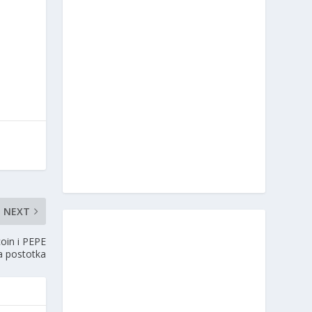
NEXT
oin i PEPE
va postotka