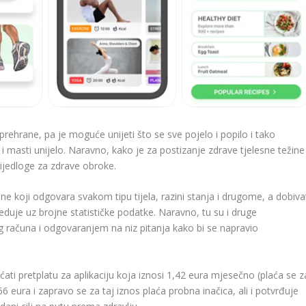
prehrane, pa je moguće unijeti što se sve pojelo i popilo i tako
a i masti unijelo. Naravno, kako je za postizanje zdrave tjelesne težine
rijedloge za zdrave obroke.
ane koji odgovara svakom tipu tijela, razini stanja i drugome, a dobiva
duje uz brojne statističke podatke. Naravno, tu su i druge
 računa i odgovaranjem na niz pitanja kako bi se napravio
ati pretplatu za aplikaciju koja iznosi 1,42 eura mjesečno (plaća se z
 eura i zapravo se za taj iznos plaća probna inačica, ali i potvrđuje