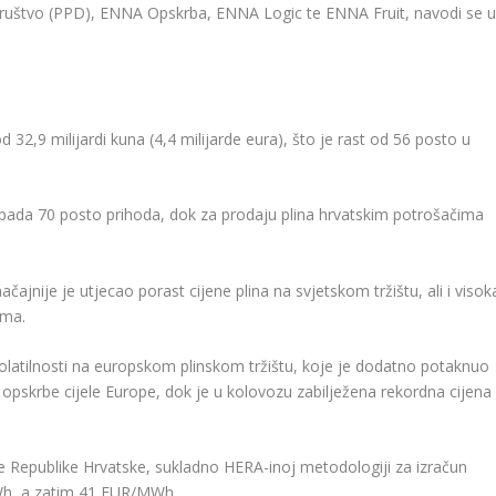
društvo (PPD), ENNA Opskrba, ENNA Logic te ENNA Fruit, navodi se 
32,9 milijardi kuna (4,4 milijarde eura), što je rast od 56 posto u
tpada 70 posto prihoda, dok za prodaju plina hrvatskim potrošačima
ajnije je utjecao porast cijene plina na svjetskom tržištu, ali i visok
ima.
volatilnosti na europskom plinskom tržištu, koje je dodatno potaknuo
osti opskrbe cijele Europe, dok je u kolovozu zabilježena rekordna cijena
e Republike Hrvatske, sukladno HERA-inoj metodologiji za izračun
MWh, a zatim 41 EUR/MWh.