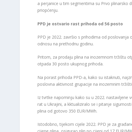
a perjanice u tim segmentima su Prvo plinarsko 
priopćenju.
PPD je ostvario rast prihoda od 56 posto
PPD je 2022. završio s prihodima od poslovanja od 
odnosu na prethodnu godinu.
Pritom, za prodaju plina na inozemnom tržištu o
otpada 30 posto ukupnog prihoda.
Na porast prihoda PPD-a, kako su istaknuti, najznač
poslovna aktivnost grupacije na inozemnim tržišt
Iz tvrtke napominju kako su u 2022. nastavljene 
rat u Ukrajini, a kktualiziralo se i pitanje sigurn
plina od gotovo 350 EUR/MWh.
Istodobno, tijekom cijele 2022. PPD je za građan
cijene plina, osigurao plin po cijeni od 17 EUR/