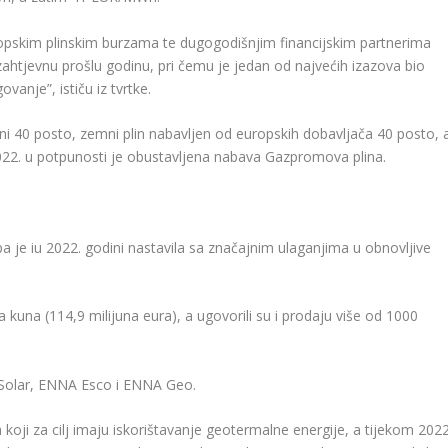
ropskim plinskim burzama te dugogodišnjim financijskim partnerima
ahtjevnu prošlu godinu, pri čemu je jedan od najvećih izazova bio
vanje”, ističu iz tvrtke.
i 40 posto, zemni plin nabavljen od europskih dobavljača 40 posto, 
22. u potpunosti je obustavljena nabava Gazpromova plina.
je iu 2022. godini nastavila sa značajnim ulaganjima u obnovljive
 kuna (114,9 milijuna eura), a ugovorili su i prodaju više od 1000
 Solar, ENNA Esco i ENNA Geo.
koji za cilj imaju iskorištavanje geotermalne energije, a tijekom 2022