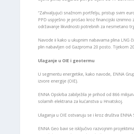
“Zahvaljujući snažnom portfelju, pristup svim eu
PPD uspješno je prošao kroz financijski iznimno z
održavanje likvidnosti potrebnih za nesmetano trgo
Navode ii kako u ukupnim nabavama plina LNG čin
plin nabavljen od Gazproma 20 posto. Tijekom 20
Ulaganje u OIE i geotermu
U segmentu energetike, kako navode, ENNA Grupa 
izvore energije (OIE).
ENNA Opskrba zabilježila je prihod od 866 milijuna
solarnih elektrana za kućanstva u Hrvatskoj.
Ulaganja u OIE ostvaruju se i kroz društva ENNA
ENNA Geo bavi se isključivo razvojnim projektima 