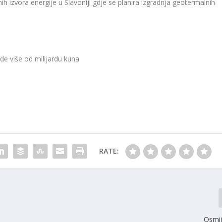
ih izvora energije u Slavoniji gdje se planira izgradnja geotermalnih
de više od milijardu kuna
RATE:
Osmij