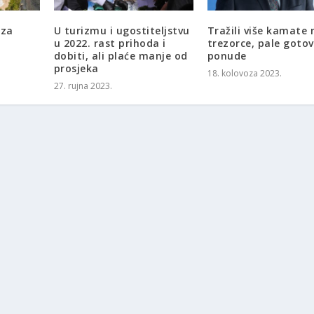
 za
U turizmu i ugostiteljstvu
Tražili više kamate 
u 2022. rast prihoda i
trezorce, pale gotov
dobiti, ali plaće manje od
ponude
prosjeka
18. kolovoza 2023.
27. rujna 2023.