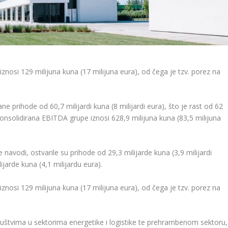
nosi 129 milijuna kuna (17 milijuna eura), od čega je tzv. porez na
e prihode od 60,7 milijardi kuna (8 milijardi eura), što je rast od 62
solidirana EBITDA grupe iznosi 628,9 milijuna kuna (83,5 milijuna
 navodi, ostvarile su prihode od 29,3 milijarde kuna (3,9 milijardi
jarde kuna (4,1 milijardu eura).
nosi 129 milijuna kuna (17 milijuna eura), od čega je tzv. porez na
uštvima u sektorima energetike i logistike te prehrambenom sektoru,