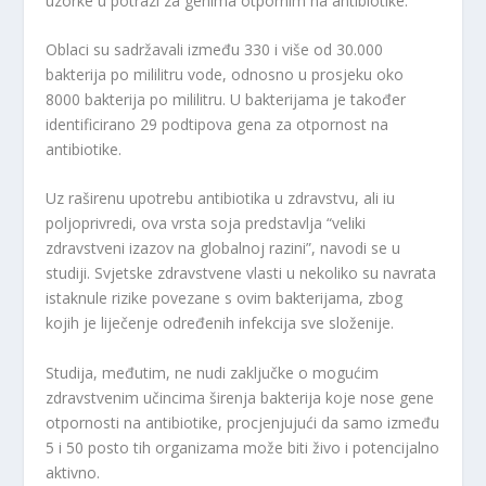
uzorke u potrazi za genima otpornim na antibiotike.
Oblaci su sadržavali između 330 i više od 30.000
bakterija po mililitru vode, odnosno u prosjeku oko
8000 bakterija po mililitru. U bakterijama je također
identificirano 29 podtipova gena za otpornost na
antibiotike.
Uz raširenu upotrebu antibiotika u zdravstvu, ali iu
poljoprivredi, ova vrsta soja predstavlja “veliki
zdravstveni izazov na globalnoj razini”, navodi se u
studiji. Svjetske zdravstvene vlasti u nekoliko su navrata
istaknule rizike povezane s ovim bakterijama, zbog
kojih je liječenje određenih infekcija sve složenije.
Studija, međutim, ne nudi zaključke o mogućim
zdravstvenim učincima širenja bakterija koje nose gene
otpornosti na antibiotike, procjenjujući da samo između
5 i 50 posto tih organizama može biti živo i potencijalno
aktivno.