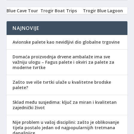
Blue Cave Tour
Trogir Boat Trips
Trogir Blue Lagoon
NAJNOVIJE
Avionske palete kao nevidljivi dio globalne trgovine
Domaća proizvodnja drvene ambalaže ima sve
važniju ulogu – Fagus palete i okviri za palete za
moderne tvrtke
Zašto sve više tvrtki ulaže u kvalitetne brodske
palete?
Sklad među susjedima: ključ za miran i kvalitetan
zajednički život
Nije problem u vašoj disciplini: zašto je oblikovanje
tijela postalo jedan od najpopularnijih tretmana
današnjice