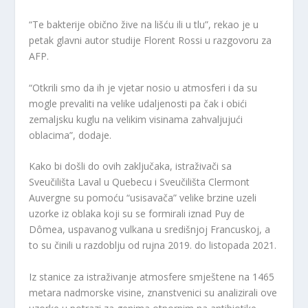
“Te bakterije obično žive na lišću ili u tlu”, rekao je u
petak glavni autor studije Florent Rossi u razgovoru za
AFP.
“Otkrili smo da ih je vjetar nosio u atmosferi i da su
mogle prevaliti na velike udaljenosti pa čak i obići
zemaljsku kuglu na velikim visinama zahvaljujući
oblacima”, dodaje.
Kako bi došli do ovih zaključaka, istraživači sa
Sveučilišta Laval u Quebecu i Sveučilišta Clermont
Auvergne su pomoću “usisavača” velike brzine uzeli
uzorke iz oblaka koji su se formirali iznad Puy de
Dômea, uspavanog vulkana u središnjoj Francuskoj, a
to su činili u razdoblju od rujna 2019. do listopada 2021.
Iz stanice za istraživanje atmosfere smještene na 1465
metara nadmorske visine, znanstvenici su analizirali ove