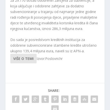
za 29.170 dosad odobrenih zahtjeva za subvencije, a
koja uključuje i odobrene zahtjeve za dodatno
subvencioniranje u trajanju od najmanje jedne godine
radi rođenja ili posvojenja djece, prijavljene maloljetne
djece te utvrđenog invaliditeta korisnika kredita ili člana
njegova kućanstva, iznosi 286,3 milijuna eura.
Do sada je posredstvom kreditnih institucija za
odobrene subvencionirane stambene kredite utrošeno
ukupno 139,4 milijuna eura, naveli su iz APN-a.
VIŠE O TEMI
Izvor:Poslovni.hr
SHARE: