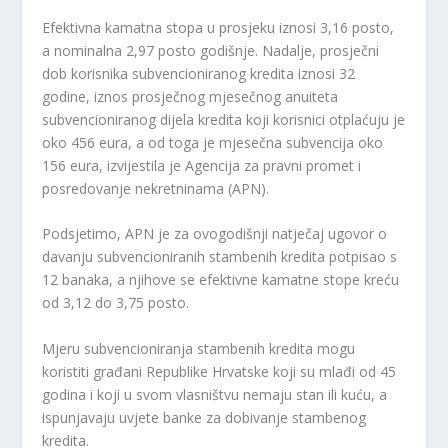
Efektivna kamatna stopa u prosjeku iznosi 3,16 posto,
a nominalna 2,97 posto godišnje. Nadalje, prosječni
dob korisnika subvencioniranog kredita iznosi 32
godine, iznos prosječnog mjesečnog anuiteta
subvencioniranog dijela kredita koji korisnici otplaćuju je
oko 456 eura, a od toga je mjesečna subvencija oko
156 eura, izvijestila je Agencija za pravni promet i
posredovanje nekretninama (APN).
Podsjetimo, APN je za ovogodišnji natječaj ugovor o
davanju subvencioniranih stambenih kredita potpisao s
12 banaka, a njihove se efektivne kamatne stope kreću
od 3,12 do 3,75 posto.
Mjeru subvencioniranja stambenih kredita mogu
koristiti građani Republike Hrvatske koji su mlađi od 45
godina i koji u svom vlasništvu nemaju stan ili kuću, a
ispunjavaju uvjete banke za dobivanje stambenog
kredita.