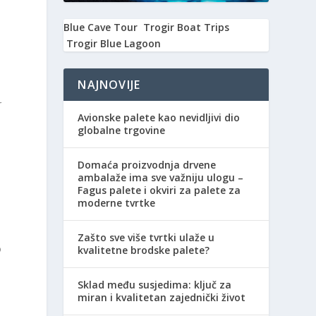
Blue Cave Tour
Trogir Boat Trips
Trogir Blue Lagoon
NAJNOVIJE
r
Avionske palete kao nevidljivi dio
globalne trgovine
Domaća proizvodnja drvene
ambalaže ima sve važniju ulogu –
Fagus palete i okviri za palete za
moderne tvrtke
d
Zašto sve više tvrtki ulaže u
o
kvalitetne brodske palete?
Sklad među susjedima: ključ za
miran i kvalitetan zajednički život