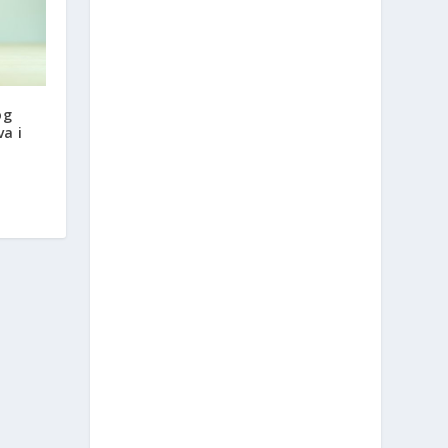
og
va i