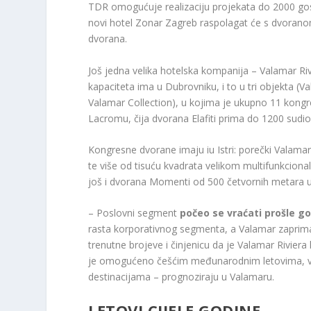
TDR omogućuje realizaciju projekata do 2000 gost
novi hotel Zonar Zagreb raspolagat će s dvorano
dvorana.
Još jedna velika hotelska kompanija – Valamar Riv
kapaciteta ima u Dubrovniku, i to u tri objekta 
Valamar Collection), u kojima je ukupno 11 kong
Lacromu, čija dvorana Elafiti prima do 1200 sudio
Kongresne dvorane imaju iu Istri: porečki Valam
te više od tisuću kvadrata velikom multifunkcion
još i dvorana Momenti od 500 četvornih metara u 
– Poslovni segment
počeo se vraćati prošle g
rasta korporativnog segmenta, a Valamar zaprima 
trenutne brojeve i činjenicu da je Valamar Rivie
je omogućeno češćim međunarodnim letovima, vje
destinacijama – prognoziraju u Valamaru.
LETOVI CIJELE GODINE