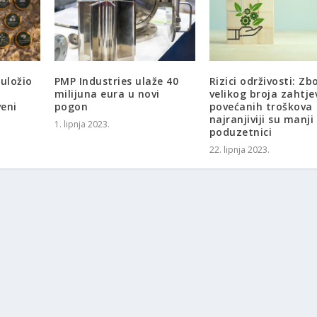
 uložio
PMP Industries ulaže 40
Rizici održivosti: Zb
milijuna eura u novi
velikog broja zahtje
veni
pogon
povećanih troškova
najranjiviji su manji
1. lipnja 2023.
poduzetnici
22. lipnja 2023.