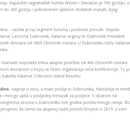
iju. Kapacitet zagrebačkih hotela Westin i Sheraton je 700 gostiju, a
m do 300 gostiju i jedinstvenim spletom dodatnih manjih,
bijeg-
iera – razvila je taj segment turizma i poslovne ponude. Najviše
(Valamar Lacroma Dubrovnik, Valamar Argosy te Dubrovnik President
resnih dvorana od 1800 četvornih metara. U Dubrovniku ističu Valama
nika.
ar Diamant raspolaže trima ukupne površine od 400 četvornih metara
alnom dvoranom u kojoj se često organiziraju veće konferencije. Tu je
Isabella Valamar Collection Island Resortu.
odine
, najprije u Istru, a malo poslije iu Dubrovniku. Nastavlja se tren
i mnogo upita u posljednji trenutak za proljeće. S obzirom na
ra kongresna sezona u Dubrovniku ove godine počela mnogo ranije, št
rujemo da ćemo na ukupnoj razini prestići brojeve iz 2019. u svim