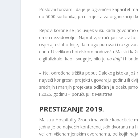
Poslovni turizam i dalje je ograničen kapacitetim
do 5000 sudionika, pa ni mjesta za organizaciju ko
Repovi korone se još uvijek vuku kada govorimo 
da su nezadovoljni. Naprotiv, stručnjaci se vraćaju
osjećaju slobodnije, da mogu putovati i razgovarat
dana. U velikom hotelskom poduzeću Maistri kažu 
digitaliziralo, kao i svugdje, bilo je
na liniji
i hibrid
– Ne, određena tržišta poput Dalekog istoka još na
najveći kongresni projekti ugovaraju godinu ili dvij
srednjih i manjih projekata
odličan je
očekujemo 
i 2025. godinu – poručuju iz Maistrea.
PRESTIZANJE 2019.
Maistra Hospitality Group ima velike kapacitete 
jedna je od najvećih konferencijskih dvorana na h
velikim višenamjenskim dvoranama, od kojih najve