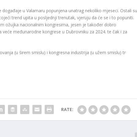
je događaje u Valamaru popunjena unatrag nekoliko mjeseci. Ostali s
jeći trend upita u posljednji trenutak, vjeruju da će se i to popuniti.
m ožujka nacionalnim kongresima, jesen je također dobro
a veće međunarodne kongrese u Dubrovniku za 2024. te čak i za
ovanja (u širem smislu) i kongresna industrija (u užem smislu) tr
RATE: