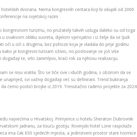
a hotelskih dvorana. Nema kongresnih centara koji bi okupili od 2000
nferencije na svjetskoj razini
o kongresnom turizmu, no pružatelji takvih usluga daleko su od toga
 u ovakvom obliku susreta, dijelom vjerojatno i iz želje da se ljudi
i oči u oči s drugima, bez psihoze koja je vladala do prije godinu
kako je kongresni turizam oživio, no poslovanje se još više
ni događaji te, vrlo zanimljivo, kraći rok za njihovu realizaciju.
m se nisu vratila. Što se tiče ove i idućih godina, s obzirom da se
e unaprijed, svi važniji događaji već su definirani. Trend bukiranja
da ćemo postići brojke iz 2019. Trenutačno radimo projekte za 2024
među najvećima u Hrvatskoj. Primjerice u hotelu Sheraton Dubrovnik
rvatskom Jadranu, za tisuću gostiju. Rovinjski hotel Lone raspolaže
ća ima čak 650 sjedećih mjesta, a jedinstveni prostor stare tvornice