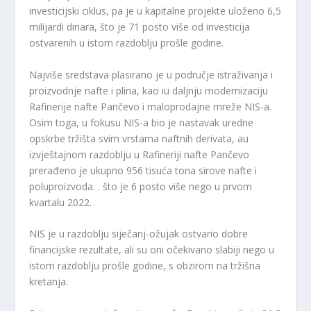
investicijski ciklus, pa je u kapitalne projekte uloženo 6,5
milijardi dinara, što je 71 posto više od investicija
ostvarenih u istom razdoblju prošle godine.
Najviše sredstava plasirano je u područje istraživanja i
proizvodnje nafte i plina, kao iu daljnju modernizaciju
Rafinerije nafte Pančevo i maloprodajne mreže NIS-a.
Osim toga, u fokusu NIS-a bio je nastavak uredne
opskrbe tržišta svim vrstama naftnih derivata, au
izvještajnom razdoblju u Rafineriji nafte Pančevo
prerađeno je ukupno 956 tisuća tona sirove nafte i
poluproizvoda. . što je 6 posto više nego u prvom
kvartalu 2022.
NIS je u razdoblju siječanj-ožujak ostvario dobre
financijske rezultate, ali su oni očekivano slabiji nego u
istom razdoblju prošle godine, s obzirom na tržišna
kretanja.