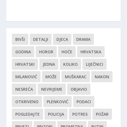
BIVŠI
DETALJI
DJECA
DRAMA
GODINA
HOROR
HOĆE
HRVATSKA
HRVATSKI
JEDNA
KOLIKO
LIJEČNICI
MILANOVIĆ
MOŽE
MUŠKARAC
NAKON
NESREĆA
NEVRIJEME
OBJAVIO
OTKRIVENO
PLENKOVIĆ
PODACI
POGLEDAJTE
POLICIJA
POTRES
POŽAR
PRIJETI
PRIZORI
PROMETNA
PUTIN