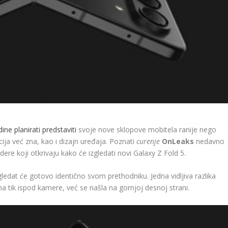
ne planirati predstaviti
svoje nove sklopove mobitela ranije nego
cija već zna, kao i dizajn uređaja. Poznati
curenje
OnLeaks
nedavno
ere koji otkrivaju kako će izgledati novi Galaxy Z Fold 5.
gledat će gotovo identično svom prethodniku. Jedna vidljiva razlika
ena tik ispod kamere, već se našla na gornjoj desnoj strani.