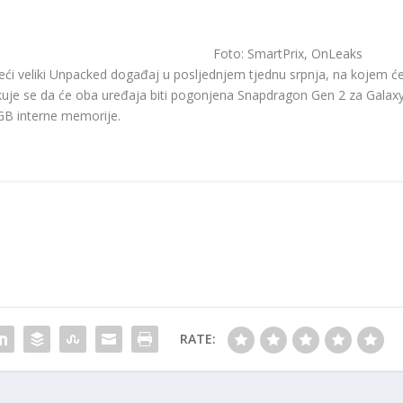
Foto: SmartPrix, OnLeaks
eći veliki Unpacked događaj u posljednjem tjednu srpnja, na kojem ć
Očekuje se da će oba uređaja biti pogonjena Snapdragon Gen 2 za Galax
B interne memorije.
RATE: