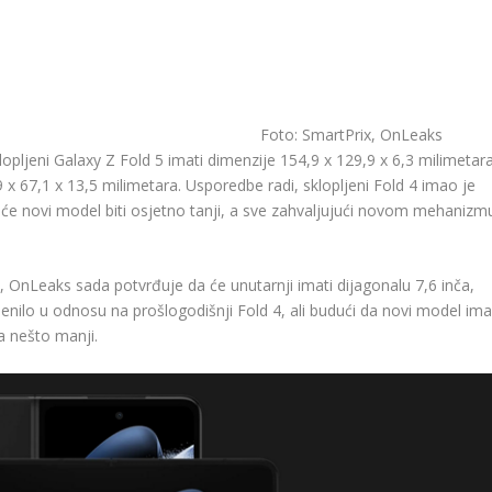
Foto: SmartPrix, OnLeaks
opljeni Galaxy Z Fold 5 imati dimenzije 154,9 x 129,9 x 6,3 milimetara
 x 67,1 x 13,5 milimetara. Usporedbe radi, sklopljeni Fold 4 imao je
a će novi model biti osjetno tanji, a sve zahvaljujući novom mehanizm
 ​​OnLeaks sada potvrđuje da će unutarnji imati dijagonalu 7,6 inča,
mijenilo u odnosu na prošlogodišnji Fold 4, ali budući da novi model im
a nešto manji.