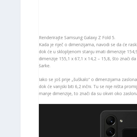
Renderirajte Samsung Galaxy Z Fold 5.
Kada je riječ o dimenzijama, navodi se da će raskl
dok će u sklopljenom stanju imati dimenzije 154,9
dimenzije 155,1 x 67,1 x 14,2 – 15,8, što znači d
šarke.
Iako se još prije „šuškalo“ o dimenzijama zaslona,
dok će vanjski biti 6,2 inčni. Tu se nije ništa pro
manje dimenzije, to znači da su okviri oko zaslon