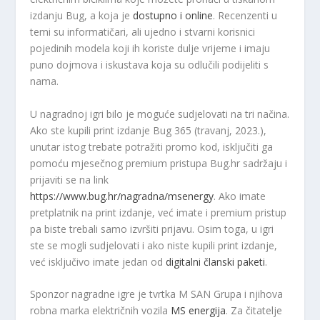
izdanju Bug, a koja je
dostupno i online
. Recenzenti u
temi su informatičari, ali ujedno i stvarni korisnici
pojedinih modela koji ih koriste dulje vrijeme i imaju
puno dojmova i iskustava koja su odlučili podijeliti s
nama.
U nagradnoj igri bilo je moguće sudjelovati na tri načina.
Ako ste kupili print izdanje Bug 365 (travanj, 2023.),
unutar istog trebate potražiti promo kod, isključiti ga
pomoću mjesečnog premium pristupa Bug.hr sadržaju i
prijaviti se na link
https://www.bug.hr/nagradna/msenergy
. Ako imate
pretplatnik na print izdanje, već imate i premium pristup
pa biste trebali samo izvršiti prijavu. Osim toga, u igri
ste se mogli sudjelovati i ako niste kupili print izdanje,
već isključivo imate jedan od
digitalni članski paketi
.
Sponzor nagradne igre je tvrtka M SAN Grupa i njihova
robna marka električnih vozila
MS energija
. Za čitatelje