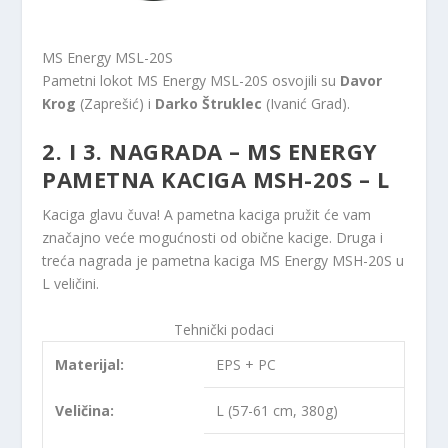
MS Energy MSL-20S
Pametni lokot MS Energy MSL-20S osvojili su
Davor
Krog
(Zaprešić) i
Darko Štruklec
(Ivanić Grad).
2. I 3. NAGRADA
– MS ENERGY
PAMETNA KACIGA MSH-20S – L
Kaciga glavu čuva! A pametna kaciga pružit će vam
značajno veće mogućnosti od obične kacige. Druga i
treća nagrada je pametna kaciga MS Energy MSH-20S u
L veličini.
Tehnički podaci
Materijal:
EPS + PC
Veličina:
L (57-61 cm, 380g)