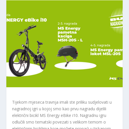
Tijekom mjeseca travnja imali ste priliku sudjelovati u
nagradnoj igri u kojoj smo kao prvu nagradu dijelili
električni bicikl MS Energy eBike i10. Nagradnu igru ​​
odlučili smo tematski povezati s velikom temom o
električnim biciklima koje možete pronaći u tiskanom