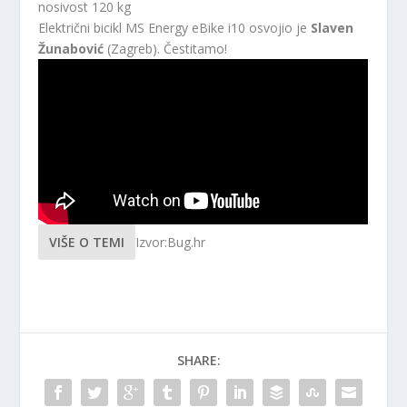
nosivost 120 kg
Električni bicikl MS Energy eBike i10 osvojio je
Slaven
Žunabović
(Zagreb). Čestitamo!
VIŠE O TEMI
Izvor:Bug.hr
SHARE: