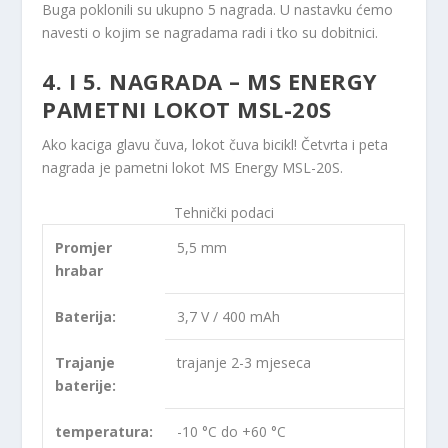
Buga poklonili su ukupno 5 nagrada. U nastavku ćemo
navesti o kojim se nagradama radi i tko su dobitnici.
4. I 5. NAGRADA
– MS ENERGY
PAMETNI LOKOT MSL-20S
Ako kaciga glavu čuva, lokot čuva bicikl! Četvrta i peta
nagrada je pametni lokot MS Energy MSL-20S.
Tehnički podaci
Promjer
5,5 mm
hrabar
Baterija:
3,7 V / 400 mAh
Trajanje
trajanje 2-3 mjeseca
baterije:
temperatura:
-10 °C do +60 °C