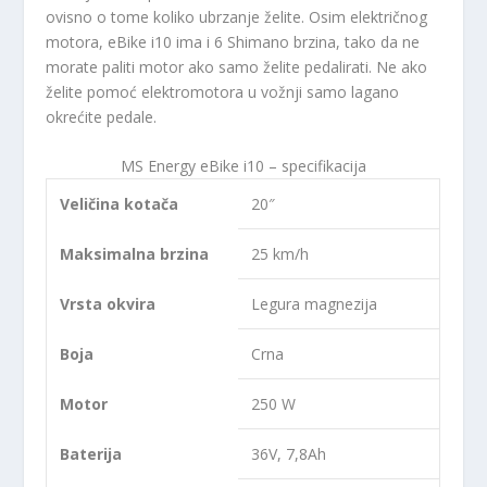
ovisno o tome koliko ubrzanje želite. Osim električnog
motora, eBike i10 ima i 6 Shimano brzina, tako da ne
morate paliti motor ako samo želite pedalirati. Ne ako
želite pomoć elektromotora u vožnji samo lagano
okrećite pedale.
MS Energy eBike i10 – specifikacija
Veličina kotača
20″
Maksimalna brzina
25 km/h
Vrsta okvira
Legura magnezija
Boja
Crna
Motor
250 W
Baterija
36V, 7,8Ah