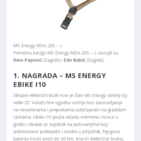
MS Energy MSH-20S – L
Pametnu kacigu MS Energy MSH-20S – L osvojili su
Dino Popović
(Zagreb) i
Edo Babić
(Zagreb).
1. NAGRADA
– MS ENERGY
EBIKE I10
Sklopivi električni bicikl novi je član MS Energy obitelji čiji
veliki 20″ kotači čine ugodnu vožnju bez zaustavljanja
na neravninama i preprekama uobičajenim na gradskim
cestama. eBike i10 pruža uštedu vremena i novca u
gradu i idealan je suputnik na putovanjima koji
jednostavno preklopite i stavite u prtljažnik. Njegova
baterija može proći do 50 km, ima tri električne brzine,