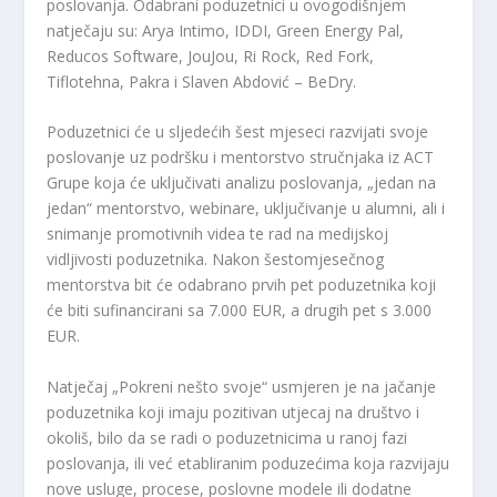
poslovanja. Odabrani poduzetnici u ovogodišnjem
natječaju su: Arya Intimo, IDDI, Green Energy Pal,
Reducos Software, JouJou, Ri Rock, Red Fork,
Tiflotehna, Pakra i Slaven Abdović – BeDry.
Poduzetnici će u sljedećih šest mjeseci razvijati svoje
poslovanje uz podršku i mentorstvo stručnjaka iz ACT
Grupe koja će uključivati ​​analizu poslovanja, „jedan na
jedan“ mentorstvo, webinare, uključivanje u alumni, ali i
snimanje promotivnih videa te rad na medijskoj
vidljivosti poduzetnika. Nakon šestomjesečnog
mentorstva bit će odabrano prvih pet poduzetnika koji
će biti sufinancirani sa 7.000 EUR, a drugih pet s 3.000
EUR.
Natječaj „Pokreni nešto svoje“ usmjeren je na jačanje
poduzetnika koji imaju pozitivan utjecaj na društvo i
okoliš, bilo da se radi o poduzetnicima u ranoj fazi
poslovanja, ili već etabliranim poduzećima koja razvijaju
nove usluge, procese, poslovne modele ili dodatne