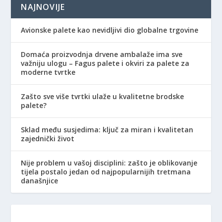
NAJNOVIJE
Avionske palete kao nevidljivi dio globalne trgovine
Domaća proizvodnja drvene ambalaže ima sve
važniju ulogu – Fagus palete i okviri za palete za
moderne tvrtke
Zašto sve više tvrtki ulaže u kvalitetne brodske
palete?
Sklad među susjedima: ključ za miran i kvalitetan
zajednički život
Nije problem u vašoj disciplini: zašto je oblikovanje
tijela postalo jedan od najpopularnijih tretmana
današnjice