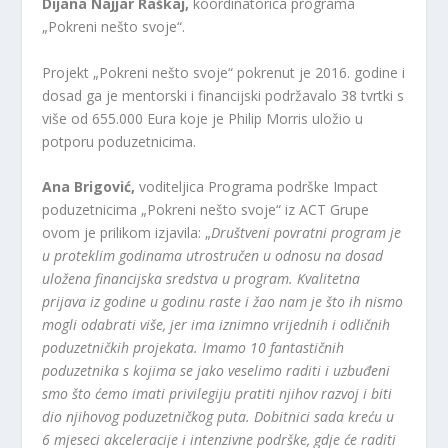
Dijana Najjar Raškaj,
koordinatorica programa
„Pokreni nešto svoje“.
Projekt „Pokreni nešto svoje“ pokrenut je 2016. godine i
dosad ga je mentorski i financijski podržavalo 38 tvrtki s
više od 655.000 Eura koje je Philip Morris uložio u
potporu poduzetnicima.
Ana Brigović,
voditeljica Programa podrške Impact
poduzetnicima „Pokreni nešto svoje“ iz ACT Grupe
ovom je prilikom izjavila: „
Društveni povratni program je
u proteklim godinama utrostručen u odnosu na dosad
uložena financijska sredstva u program. Kvalitetna
prijava iz godine u godinu raste i žao nam je što ih nismo
mogli odabrati više, jer ima iznimno vrijednih i odličnih
poduzetničkih projekata. Imamo 10 fantastičnih
poduzetnika s kojima se jako veselimo raditi i uzbuđeni
smo što ćemo imati privilegiju pratiti njihov razvoj i biti
dio njihovog poduzetničkog puta. Dobitnici sada kreću u
6 mjeseci akceleracije i intenzivne podrške, gdje će raditi