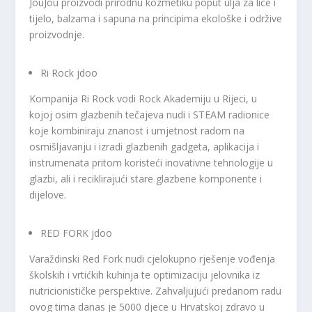
JouJou proizvodi prirodnu kozmetiku poput ulja za lice i
tijelo, balzama i sapuna na principima ekološke i održive
proizvodnje.
Ri Rock jdoo
Kompanija Ri Rock vodi Rock Akademiju u Rijeci, u
kojoj osim glazbenih tečajeva nudi i STEAM radionice
koje kombiniraju znanost i umjetnost radom na
osmišljavanju i izradi glazbenih gadgeta, aplikacija i
instrumenata pritom koristeći inovativne tehnologije u
glazbi, ali i reciklirajući stare glazbene komponente i
dijelove.
RED FORK jdoo
Varaždinski Red Fork nudi cjelokupno rješenje vođenja
školskih i vrtićkih kuhinja te optimizaciju jelovnika iz
nutricionističke perspektive. Zahvaljujući predanom radu
ovog tima danas je 5000 djece u Hrvatskoj zdravo u