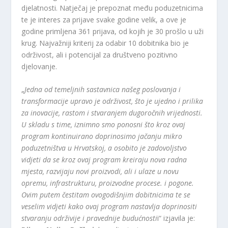
djelatnosti. Natječaj je prepoznat među poduzetnicima
te je interes za prijave svake godine velik, a ove je
godine primljena 361 prijava, od kojih je 30 prošlo u uži
krug. Najvažniji kriterij za odabir 10 dobitnika bio je
održivost, ali i potencijal za društveno pozitivno
djelovanje.
„
Jedna od temeljnih sastavnica našeg poslovanja i
transformacije upravo je održivost, što je ujedno i prilika
za inovacije, rastom i stvaranjem dugoročnih vrijednosti.
U skladu s time, iznimno smo ponosni što kroz ovaj
program kontinuirano doprinosimo jačanju mikro
poduzetništva u Hrvatskoj, a osobito je zadovoljstvo
vidjeti da se kroz ovaj program kreiraju nova radna
mjesta, razvijaju novi proizvodi, ali i ulaze u novu
opremu, infrastrukturu, proizvodne procese. i pogone.
Ovim putem čestitam ovogodišnjim dobitnicima te se
veselim vidjeti kako ovaj program nastavlja doprinositi
stvaranju održivije i pravednije budućnosti
i“ izjavila je: