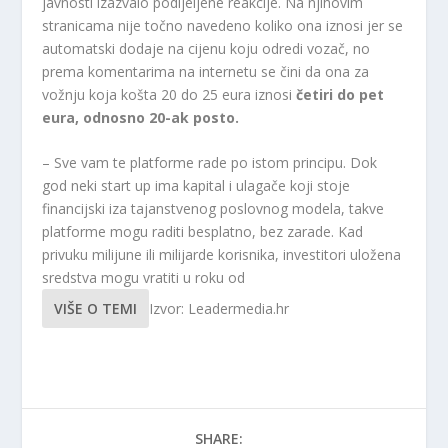
javnosti izazvalo podijeljene reakcije. Na njihovim
stranicama nije točno navedeno koliko ona iznosi jer se
automatski dodaje na cijenu koju odredi vozač, no
prema komentarima na internetu se čini da ona za
vožnju koja košta 20 do 25 eura iznosi
četiri do pet
eura, odnosno 20-ak posto.
– Sve vam te platforme rade po istom principu. Dok
god neki start up ima kapital i ulagače koji stoje
financijski iza tajanstvenog poslovnog modela, takve
platforme mogu raditi besplatno, bez zarade. Kad
privuku milijune ili milijarde korisnika, investitori uložena
sredstva mogu vratiti u roku od
VIŠE O TEMI
Izvor: Leadermedia.hr
SHARE: