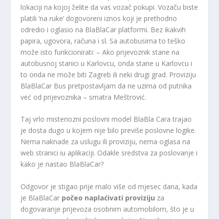
lokaciji na kojoj želite da vas vozač pokupi. Vozaču biste
platili ‘na ruke’ dogovoreni iznos koji je prethodno
odredio i oglasio na BlaBlaCar platformi. Bez ikakvih
papira, ugovora, računa i sl. Sa autobusima to teško
može isto funkcionirati: – Ako prijevoznik stane na
autobusnoj stanici u Karlovcu, onda stane u Karlovcu i
to onda ne može biti Zagreb ili neki drugi grad. Proviziju
BlaBlaCar Bus pretpostavljam da ne uzima od putnika
već od prijevoznika – smatra Meštrović.
Taj vrlo misteriozni poslovni model BlaBla Cara trajao
je dosta dugo u kojem nije bilo previše poslovne logike.
Nema naknade za uslugu ili proviziju, nema oglasa na
web stranici iu aplikaciji. Odakle sredstva za poslovanje i
kako je nastao BlaBlaCar?
Odgovor je stigao prije malo više od mjesec dana, kada
je BlaBlaCar
počeo naplaćivati ​​proviziju
za
dogovaranje prijevoza osobnim automobilom, što je u