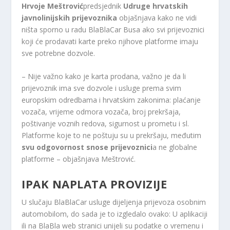
Hrvoje Meštrović
predsjednik
Udruge hrvatskih
javnolinijskih prijevoznika
objašnjava kako ne vidi
ništa sporno u radu BlaBlaCar Busa ako svi prijevoznici
koji će prodavati karte preko njihove platforme imaju
sve potrebne dozvole.
– Nije važno kako je karta prodana, važno je da li
prijevoznik ima sve dozvole i usluge prema svim
europskim odredbama i hrvatskim zakonima: plaćanje
vozača, vrijeme odmora vozača, broj prekršaja,
poštivanje voznih redova, sigurnost u prometu i sl.
Platforme koje to ne poštuju su u prekršaju, međutim
svu odgovornost snose prijevoznici
a ne globalne
platforme – objašnjava Meštrović.
IPAK NAPLATA PROVIZIJE
U slučaju BlaBlaCar usluge dijeljenja prijevoza osobnim
automobilom, do sada je to izgledalo ovako: U aplikaciji
ili na BlaBla web stranici unijeli su podatke o vremenu i