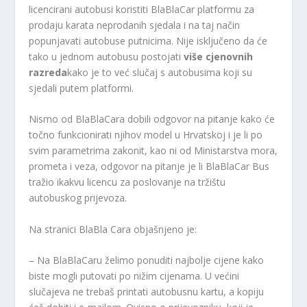
licencirani autobusi koristiti BlaBlaCar platformu za
prodaju karata neprodanih sjedala i na taj način
popunjavati autobuse putnicima. Nije isključeno da će
tako u jednom autobusu postojati
više cjenovnih
razreda
kako je to već slučaj s autobusima koji su
sjedali putem platformi.
Nismo od BlaBlaCara dobili odgovor na pitanje kako će
točno funkcionirati njihov model u Hrvatskoj i je li po
svim parametrima zakonit, kao ni od Ministarstva mora,
prometa i veza, odgovor na pitanje je li BlaBlaCar Bus
tražio ikakvu licencu za poslovanje na tržištu
autobuskog prijevoza.
Na stranici BlaBla Cara objašnjeno je:
– Na BlaBlaCaru želimo ponuditi najbolje cijene kako
biste mogli putovati po nižim cijenama. U većini
slučajeva ne trebaš printati autobusnu kartu, a kopiju