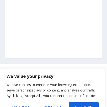
Marketing
We value your privacy
Impressum
We use cookies to enhance your browsing experience,
serve personalized ads or content, and analyze our traffic.
By clicking "Accept All", you consent to our use of cookies.
Uvjeti korištenja
CUSTOMIZE
REJECT ALL
ACCEPT ALL