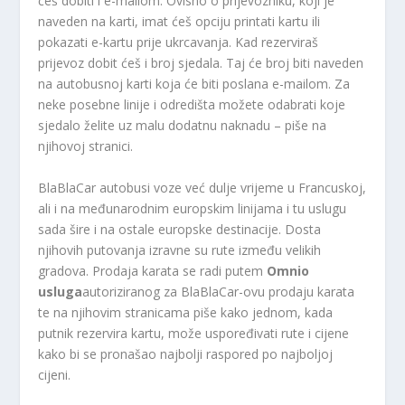
ćeš dobiti i e-mailom. Ovisno o prijevozniku, koji je
naveden na karti, imat ćeš opciju printati kartu ili
pokazati e-kartu prije ukrcavanja. Kad rezerviraš
prijevoz dobit ćeš i broj sjedala. Taj će broj biti naveden
na autobusnoj karti koja će biti poslana e-mailom. Za
neke posebne linije i odredišta možete odabrati koje
sjedalo želite uz malu dodatnu naknadu – piše na
njihovoj stranici.
BlaBlaCar autobusi voze već dulje vrijeme u Francuskoj,
ali i na međunarodnim europskim linijama i tu uslugu
sada šire i na ostale europske destinacije. Dosta
njihovih putovanja izravne su rute između velikih
gradova. Prodaja karata se radi putem
Omnio
usluga
autoriziranog za BlaBlaCar-ovu prodaju karata
te na njihovim stranicama piše kako jednom, kada
putnik rezervira kartu, može uspoređivati ​​rute i cijene
kako bi se pronašao najbolji raspored po najboljoj
cijeni.