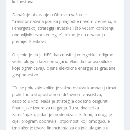
kućanstava.
Današnje otvaranje u Obrovcu važna je
“transformativna poruka prilagodbe novom vremenu, ali
i energetskoj strategiji Hrvatske i što većem korištenju
obnovljivih izvora energije”, rekao je na otvaranju
premijer Plenković.
Ocijenio je da je HEP, kao nositelj energetike, odigrao
veliku ulogu u krizi i omogućio Vladi da donosi odluke
koje ograničavaju cijene električne energije za građane i
gospodarstvo.
“Tu se pokazalo koliko je važno ovakvu kompaniju imati
praktično u stopostotnom državnom vlasništvu,
osobito u krizi. Naša je strategija dodatno osigurati i
financijske izvore za ulaganja. Tu su dva velika
zamašnjaka, jedan je modernizacijski fond, a drugi je
cijeli program oporavka i otpornosti koji omogućuje
iznalaženje izvora financiranja za daljnja ulaganja u