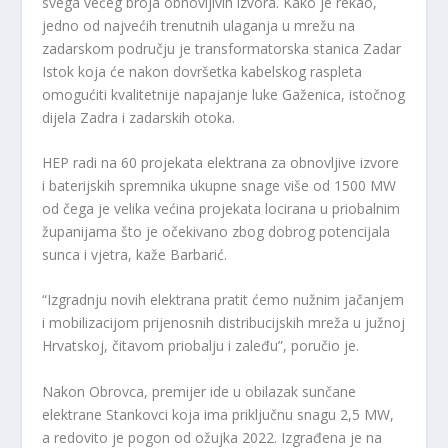
svega većeg broja obnovljivih izvora. Kako je rekao,
jedno od najvećih trenutnih ulaganja u mrežu na
zadarskom području je transformatorska stanica Zadar
Istok koja će nakon dovršetka kabelskog raspleta
omogućiti kvalitetnije napajanje luke Gaženica, istočnog
dijela Zadra i zadarskih otoka.
HEP radi na 60 projekata elektrana za obnovljive izvore
i baterijskih spremnika ukupne snage više od 1500 MW
od čega je velika većina projekata locirana u priobalnim
županijama što je očekivano zbog dobrog potencijala
sunca i vjetra, kaže Barbarić.
“Izgradnju novih elektrana pratit ćemo nužnim jačanjem
i mobilizacijom prijenosnih distribucijskih mreža u južnoj
Hrvatskoj, čitavom priobalju i zaleđu”, poručio je.
Nakon Obrovca, premijer ide u obilazak sunčane
elektrane Stankovci koja ima priključnu snagu 2,5 MW,
a redovito je pogon od ožujka 2022. Izgrađena je na