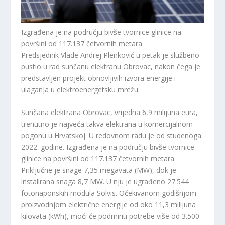
Izgrađena je na području bivše tvornice glinice na
površini od 117.137 četvornih metara.
Predsjednik Vlade Andrej Plenković u petak je službeno
pustio u rad sunčanu elektranu Obrovac, nakon čega je
predstavljen projekt obnovljivih izvora energije i
ulaganja u elektroenergetsku mrežu.
Sunčana elektrana Obrovac, vrijedna 6,9 milijuna eura,
trenutno je najveća takva elektrana u komercijalnom
pogonu u Hrvatskoj. U redovnom radu je od studenoga
2022. godine. Izgrađena je na području bivše tvornice
glinice na površini od 117.137 četvornih metara.
Priključne je snage 7,35 megavata (MW), dok je
instalirana snaga 8,7 MW. U nju je ugrađeno 27.544
fotonaponskih modula Solvis. Očekivanom godišnjom
proizvodnjom električne energije od oko 11,3 milijuna
kilovata (kWh), moći će podmiriti potrebe više od 3.500