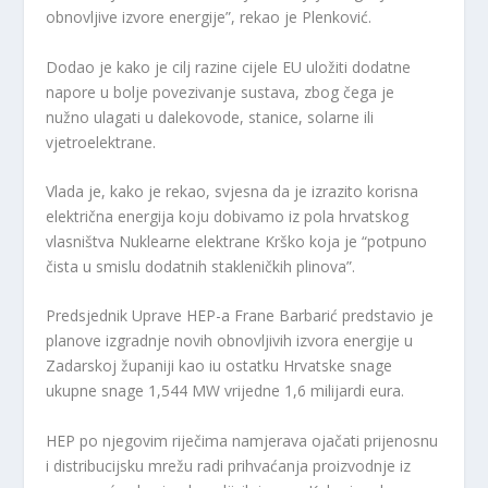
obnovljive izvore energije”, rekao je Plenković.
Dodao je kako je cilj razine cijele EU uložiti dodatne
napore u bolje povezivanje sustava, zbog čega je
nužno ulagati u dalekovode, stanice, solarne ili
vjetroelektrane.
Vlada je, kako je rekao, svjesna da je izrazito korisna
električna energija koju dobivamo iz pola hrvatskog
vlasništva Nuklearne elektrane Krško koja je “potpuno
čista u smislu dodatnih stakleničkih plinova”.
Predsjednik Uprave HEP-a Frane Barbarić predstavio je
planove izgradnje novih obnovljivih izvora energije u
Zadarskoj županiji kao iu ostatku Hrvatske snage
ukupne snage 1,544 MW vrijedne 1,6 milijardi eura.
HEP po njegovim riječima namjerava ojačati prijenosnu
i distribucijsku mrežu radi prihvaćanja proizvodnje iz