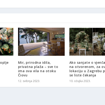
noplje
Mir, prirodna idila,
Ako sanjate o vjenč
privatna plaža – sve to
na otvorenom, za o
ima ova vila na otoku
lokaciju u Zagrebu 
Čiovu
se liste čekanja
12. svibnja 2023.
10. ožujka 2023.