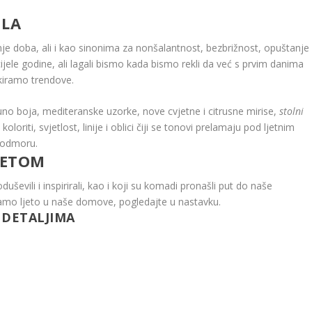
GLA
nje doba, ali i kao sinonima za nonšalantnost, bezbrižnost, opuštanje 
jele godine, ali lagali bismo kada bismo rekli da već s prvim danima
ekiramo trendove.
uno boja, mediteranske uzorke, nove cvjetne i citrusne mirise,
stolni
koloriti, svjetlost, linije i oblici čiji se tonovi prelamaju pod ljetnim
m odmoru.
JETOM
ševili i inspirirali, kao i koji su komadi pronašli put do naše
ivamo ljeto u naše domove, pogledajte u nastavku.
 DETALJIMA