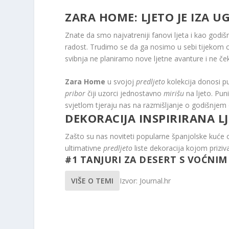
ZARA HOME: LJETO JE IZA U
Znate da smo najvatreniji fanovi ljeta i kao godiš
radost. Trudimo se da ga nosimo u sebi tijekom ci
svibnja ne planiramo nove ljetne avanture i ne č
Zara Home
u svojoj
predljeto
kolekcija donosi p
pribor
čiji uzorci jednostavno
mirišu
na ljeto. Puni 
svjetlom tjeraju nas na razmišljanje o godišnje
DEKORACIJA INSPIRIRANA L
Zašto su nas noviteti popularne španjolske kuće odu
ultimativne
predljeto
liste dekoracija kojom priz
#1 TANJURI ZA DESERT S VOĆNIM
VIŠE O TEMI
Izvor: Journal.hr