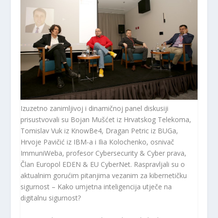
Izuzetno zanimljivoj i dinamičnoj panel diskusiji
prisustvovali su Bojan Mušćet iz Hrvatskog Telekoma,
Tomislav Vuk iz KnowBe4, Dragan Petric iz BUGa,
Hrvoje Pavičić iz IBM-a i Ilia Kolochenko, osnivač
ImmuniWeba, profesor Cybersecurity & Cyber ​​prava,
Član Europol EDEN & EU CyberNet. Raspravljali su o
aktualnim gorućim pitanjima vezanim za kibernetičku
sigurnost – Kako umjetna inteligencija utječe na
digitalnu sigurnost?