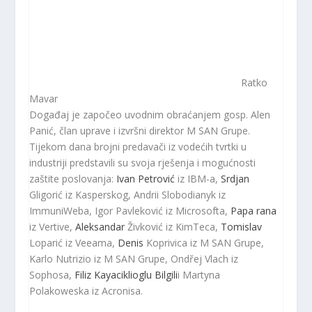
Ratko
Mavar
Događaj je započeo uvodnim obraćanjem gosp. Alen
Panić, član uprave i izvršni direktor M SAN Grupe.
Tijekom dana brojni predavači iz vodećih tvrtki u
industriji predstavili su svoja rješenja i mogućnosti
zaštite poslovanja:
Ivan Petrović
iz IBM-a,
Srdjan
Gligorić iz Kasperskog, Andrii Slobodianyk iz
ImmuniWeba, Igor Pavleković iz Microsofta,
Papa rana
iz Vertive,
Aleksandar
Živković iz KimTeca,
Tomislav
Loparić iz Veeama,
Denis
Koprivica iz M SAN Grupe,
Karlo Nutrizio iz M SAN Grupe, Ondřej Vlach iz
Sophosa,
Filiz Kayaciklioglu Bilgili
i Martyna
Polakoweska iz Acronisa.