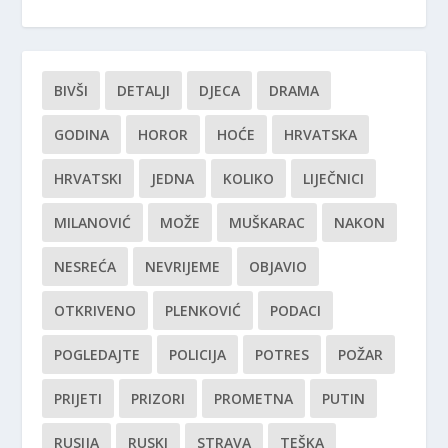
BIVŠI
DETALJI
DJECA
DRAMA
GODINA
HOROR
HOĆE
HRVATSKA
HRVATSKI
JEDNA
KOLIKO
LIJEČNICI
MILANOVIĆ
MOŽE
MUŠKARAC
NAKON
NESREĆA
NEVRIJEME
OBJAVIO
OTKRIVENO
PLENKOVIĆ
PODACI
POGLEDAJTE
POLICIJA
POTRES
POŽAR
PRIJETI
PRIZORI
PROMETNA
PUTIN
RUSIJA
RUSKI
STRAVA
TEŠKA