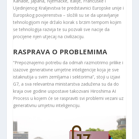
Kanade, Japana, Njemačke, Italije, Francuske i
Ujedinjenog Kraljevstva te predstavnici Europske unije i
Europskog povjerenstva – složili su se da upravljanje
tehnologijom nije držalo korak s brzim tempom kojim
se tehnologija razvija te su pozvali sve nacije da
procijene njen utjecaj na civilizaciju.
RASPRAVA O PROBLEMIMA
“Prepoznajemo potrebu da odmah razmotrimo prilike i
izazove generativne umjetne inteligencije koja je sve
istaknutija u svim zemljama i sektorima”, stoji u izjavi
G7, a sva relevantna ministarstva zadužena su da do
kraja ove godine uspostave takozvani Hiroshima AI
Process u kojem će se raspraviti svi problemi vezani uz
generativnu umjetnu inteligenciju.