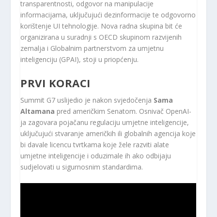
transparentnosti, odgovor na manipulacije
informacijama, uključujući dezinformacije te odgovorno
korištenje UI tehnologije. Nova radna skupina bit će
organizirana u suradnji s OECD skupinom razvijenih
zemalja i Globalnim partnerstvom za umjetnu
inteligenciju (GPAI), stoji u priopćenju.
PRVI KORACI
Summit G7 uslijedio je nakon svjedočenja
Sama
Altamana
pred američkim Senatom. Osnivač OpenAI-
ja zagovara pojačanu regulaciju umjetne inteligencije,
uključujući stvaranje američkih ili globalnih agencija koje
bi davale licencu tvrtkama koje žele razviti alate
umjetne inteligencije i oduzimale ih ako odbijaju
sudjelovati u sigurnosnim standardima.