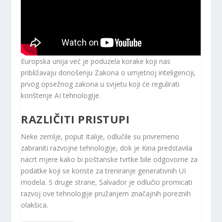
Europska unija već je poduzela korake koji nas
približavaju donošenju Zakona o umjetnoj inteligenciji,
prvog opsežnog zakona u svijetu koji će regulirati
korištenje AI tehnologije.
RAZLIČITI PRISTUPI
Neke zemlje, poput Italije, odlučile su privremeno
zabraniti razvojne tehnologije, dok je Kina predstavila
nacrt mjere kako bi poštanske tvrtke bile odgovorne za
podatke koji se koriste za treniranje generativnih UI
modela. S druge strane, Salvador je odlučio promicati
razvoj ove tehnologije pružanjem značajnih poreznih
olakšica.