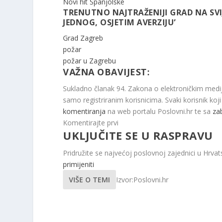
Novi hit Španjolske
TRENUTNO NAJTRAŽENIJI GRAD NA SVIJ
JEDNOG, OSJETIM AVERZIJU’
Grad Zagreb
požar
požar u Zagrebu
VAŽNA OBAVIJEST:
Sukladno članak 94. Zakona o elektroničkim medi
samo registriranim korisnicima. Svaki korisnik ko
komentiranja
na web portalu Poslovni.hr te sa
za
Komentirajte prvi
UKLJUČITE SE U RASPRAVU
Pridružite se najvećoj poslovnoj zajednici u Hrvat
primijeniti
VIŠE O TEMI
Izvor:Poslovni.hr