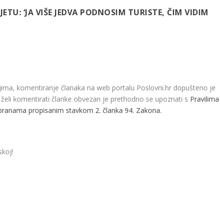
ETU: ‘JA VIŠE JEDVA PODNOSIM TURISTE, ČIM VIDIM
jima, komentiranje članaka na web portalu Poslovni.hr dopušteno je
ji želi komentirati članke obvezan je prethodno se upoznati s
Pravilima
branama propisanim stavkom 2. članka 94. Zakona.
skoj!