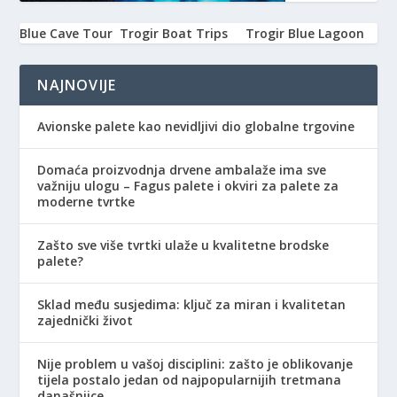
Blue Cave Tour
Trogir Boat Trips
Trogir Blue Lagoon
NAJNOVIJE
Avionske palete kao nevidljivi dio globalne trgovine
Domaća proizvodnja drvene ambalaže ima sve
važniju ulogu – Fagus palete i okviri za palete za
moderne tvrtke
Zašto sve više tvrtki ulaže u kvalitetne brodske
palete?
Sklad među susjedima: ključ za miran i kvalitetan
zajednički život
Nije problem u vašoj disciplini: zašto je oblikovanje
tijela postalo jedan od najpopularnijih tretmana
današnjice