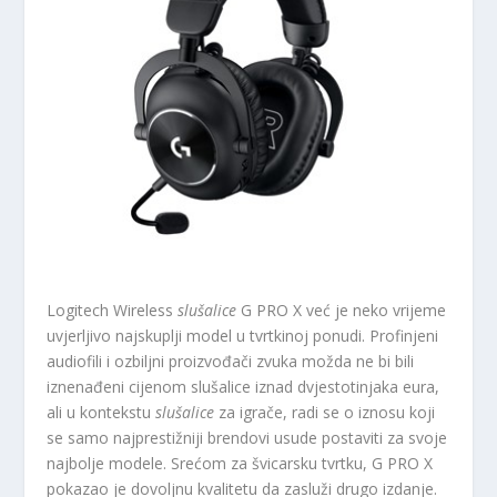
Logitech Wireless
slušalice
G PRO X već je neko vrijeme
uvjerljivo najskuplji model u tvrtkinoj ponudi. Profinjeni
audiofili i ozbiljni proizvođači zvuka možda ne bi bili
iznenađeni cijenom slušalice iznad dvjestotinjaka eura,
ali u kontekstu
slušalice
za igrače, radi se o iznosu koji
se samo najprestižniji brendovi usude postaviti za svoje
najbolje modele. Srećom za švicarsku tvrtku, G PRO X
pokazao je dovoljnu kvalitetu da zasluži drugo izdanje.