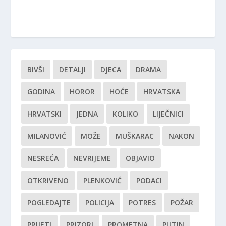
BIVŠI
DETALJI
DJECA
DRAMA
GODINA
HOROR
HOĆE
HRVATSKA
HRVATSKI
JEDNA
KOLIKO
LIJEČNICI
MILANOVIĆ
MOŽE
MUŠKARAC
NAKON
NESREĆA
NEVRIJEME
OBJAVIO
OTKRIVENO
PLENKOVIĆ
PODACI
POGLEDAJTE
POLICIJA
POTRES
POŽAR
PRIJETI
PRIZORI
PROMETNA
PUTIN