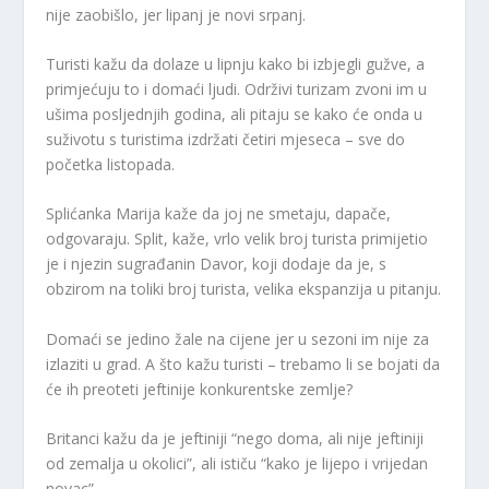
nije zaobišlo, jer lipanj je novi srpanj.
Turisti kažu da dolaze u lipnju kako bi izbjegli gužve, a
primjećuju to i domaći ljudi. Održivi turizam zvoni im u
ušima posljednjih godina, ali pitaju se kako će onda u
suživotu s turistima izdržati četiri mjeseca – sve do
početka listopada.
Splićanka Marija kaže da joj ne smetaju, dapače,
odgovaraju. Split, kaže, vrlo velik broj turista primijetio
je i njezin sugrađanin Davor, koji dodaje da je, s
obzirom na toliki broj turista, velika ekspanzija u pitanju.
Domaći se jedino žale na cijene jer u sezoni im nije za
izlaziti u grad. A što kažu turisti – trebamo li se bojati da
će ih preoteti jeftinije konkurentske zemlje?
Britanci kažu da je jeftiniji “nego doma, ali nije jeftiniji
od zemalja u okolici”, ali ističu “kako je lijepo i vrijedan
novac”.