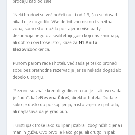
prodaju kao od šale.
“Neki brodovi su već počeli raditi od 1.3, što se dosad
nikad nije dogodilo. Više definitivno nismo tranzitna
zona, samo što možda postajemo više party
destinacija nego ovi kvalitetniji gosti koji nas zanimaju,
ali dobro i ovi troše isto”, kaže za
N1
Anita
Elezović
bookerica.
Punom parom rade i hoteli. Već sada je teško pronaći
sobu bez prethodne rezervacije jer se nekada događalo
debelo u srpnju.
“Sezone su znale krenuti godinama ranije – ali ovo sada
je čudo”, kaže
Nevena Čikeš
, direktor hotela. Dodaje
kako je došlo do poskupljenja, a isto vrijeme i prihoda,
ali naglašava da je grad pun.
Turisti ipak troše iako su lipanj izabrali zbog nižih cijena i
manjih gužvi. Ovo prvo je kako gdje, ali drugo ih ipak