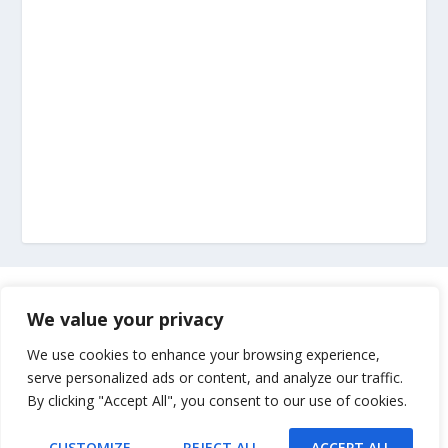
Marketing
We value your privacy
Impressum
We use cookies to enhance your browsing experience,
serve personalized ads or content, and analyze our traffic.
By clicking "Accept All", you consent to our use of cookies.
Uvjeti korištenja
CUSTOMIZE
REJECT ALL
ACCEPT ALL