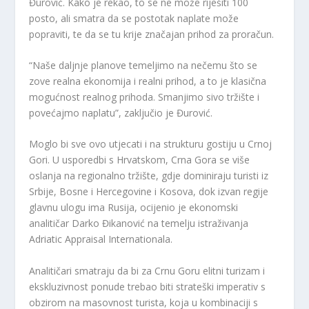
Đurović. Kako je rekao, to se ne može riješiti 100
posto, ali smatra da se postotak naplate može
popraviti, te da se tu krije značajan prihod za proračun.
“Naše daljnje planove temeljimo na nečemu što se
zove realna ekonomija i realni prihod, a to je klasična
mogućnost realnog prihoda. Smanjimo sivo tržište i
povećajmo naplatu”, zaključio je Đurović.
Moglo bi sve ovo utjecati i na strukturu gostiju u Crnoj
Gori. U usporedbi s Hrvatskom, Crna Gora se više
oslanja na regionalno tržište, gdje dominiraju turisti iz
Srbije, Bosne i Hercegovine i Kosova, dok izvan regije
glavnu ulogu ima Rusija, ocijenio je ekonomski
analitičar Darko Đikanović na temelju istraživanja
Adriatic Appraisal Internationala.
Analitičari smatraju da bi za Crnu Goru elitni turizam i
ekskluzivnost ponude trebao biti strateški imperativ s
obzirom na masovnost turista, koja u kombinaciji s