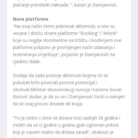
plaćanje potrebnih naknada. ”, kazao je Damjanović.
Nove platforme
“Na ovaj način ćemo pokrenuti aktivnosti, a one su
vezane i dotiču strane platforme “Booking” i “Airbnb”
koje su negdje dominantne na tržištu. Uvođenjem ove
platforme potpuno je promijenjen način izdavanja i
rezerviranja smještaja”, pojasnio je Damjanović na
sjednici Vlade.
Dodaje da sada postoje aktivnosti kojima će se
pokušati brže povećati porezni potencijal i
obuhvat.Ministar ekonomskog razvoja i turizma Goran
Đurović dodao je da su on i Damjanović čvrsti u namjeri
da se ovaj proces dovede do kraja.
“To je nešto s čime se država nosi zadnjih 30 godina i
mislim da se iz godine u godinu gubi ogroman prihod
koji je sasvim realno da država zaradi”, istaknuo je