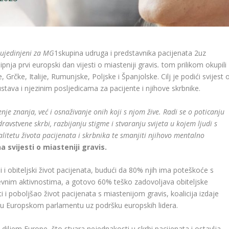
 ujedinjeni za MG
1
skupina udruga i predstavnika pacijenata
2
uz
ipnja prvi europski dan vijesti o miasteniji gravis
.
tom prilikom okupili
Grčke, Italije, Rumunjske, Poljske i Španjolske. Cilj je podići svijest 
stava i njezinim posljedicama za pacijente i njihove skrbnike.
enje znanja, već i osnaživanje onih koji s njom žive. Radi se o poticanju
vstvene skrbi, razbijanju stigme i stvaranju svijeta u kojem ljudi s
litetu života pacijenata i skrbnika te smanjiti njihovo mentalno
 svijesti o miasteniji gravis.
i i obiteljski život pacijenata, budući da 80% njih ima poteškoće s
nim aktivnostima, a gotovo 60% teško zadovoljava obiteljske
i i poboljšao život pacijenata s miastenijom gravis, koalicija izdaje
a u Europskom parlamentu uz podršku europskih lidera.
 diljem Europe, što stvara nejednakosti u skrbi pacijenata i ostavlja