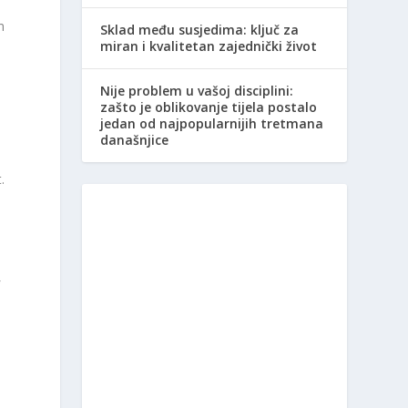
m
Sklad među susjedima: ključ za
miran i kvalitetan zajednički život
Nije problem u vašoj disciplini:
zašto je oblikovanje tijela postalo
jedan od najpopularnijih tretmana
današnjice
.
i