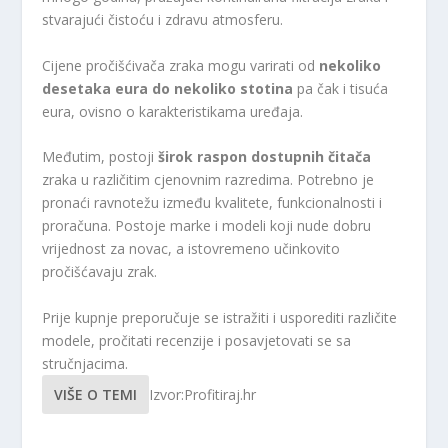
stvarajući čistoću i zdravu atmosferu.
Cijene pročišćivača zraka mogu varirati od
nekoliko
desetaka eura do nekoliko stotina
pa čak i tisuća
eura, ovisno o karakteristikama uređaja.
Međutim, postoji
širok raspon dostupnih čitača
zraka u različitim cjenovnim razredima. Potrebno je
pronaći ravnotežu između kvalitete, funkcionalnosti i
proračuna. Postoje marke i modeli koji nude dobru
vrijednost za novac, a istovremeno učinkovito
pročišćavaju zrak.
Prije kupnje preporučuje se istražiti i usporediti različite
modele, pročitati recenzije i posavjetovati se sa
stručnjacima.
VIŠE O TEMI
Izvor:Profitiraj.hr