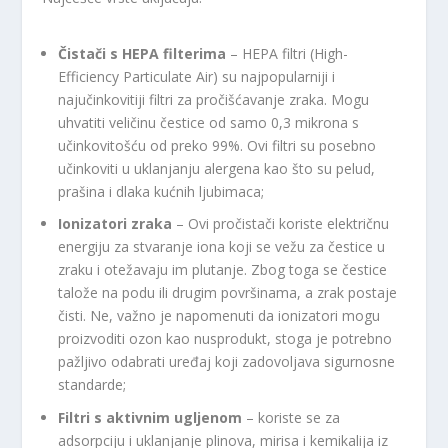
Čistači s HEPA filterima
– HEPA filtri (High-
Efficiency Particulate Air) su najpopularniji i
najučinkovitiji filtri za pročišćavanje zraka. Mogu
uhvatiti veličinu čestice od samo 0,3 mikrona s
učinkovitošću od preko 99%. Ovi filtri su posebno
učinkoviti u uklanjanju alergena kao što su pelud,
prašina i dlaka kućnih ljubimaca;
Ionizatori zraka
– Ovi pročistači koriste električnu
energiju za stvaranje iona koji se vežu za čestice u
zraku i otežavaju im plutanje. Zbog toga se čestice
talože na podu ili drugim površinama, a zrak postaje
čisti. Ne, važno je napomenuti da ionizatori mogu
proizvoditi ozon kao nusprodukt, stoga je potrebno
pažljivo odabrati uređaj koji zadovoljava sigurnosne
standarde;
Filtri s aktivnim ugljenom
– koriste se za
adsorpciju i uklanjanje plinova, mirisa i kemikalija iz