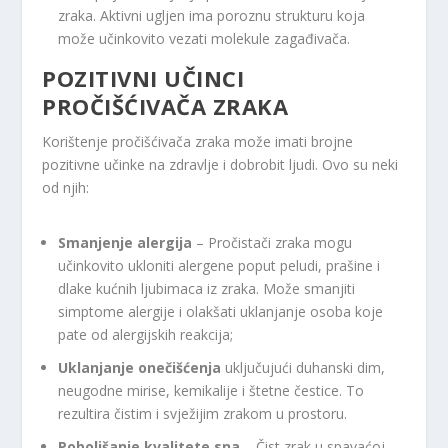
zraka. Aktivni ugljen ima poroznu strukturu koja
može učinkovito vezati molekule zagađivača.
POZITIVNI UČINCI
PROČIŠĆIVAČA ZRAKA
Korištenje pročišćivača zraka može imati brojne
pozitivne učinke na zdravlje i dobrobit ljudi. Ovo su neki
od njih:
Smanjenje alergija
– Pročistači zraka mogu
učinkovito ukloniti alergene poput peludi, prašine i
dlake kućnih ljubimaca iz zraka. Može smanjiti
simptome alergije i olakšati uklanjanje osoba koje
pate od alergijskih reakcija;
Uklanjanje onečišćenja
uključujući duhanski dim,
neugodne mirise, kemikalije i štetne čestice. To
rezultira čistim i svježijim zrakom u prostoru.
Poboljšanje kvalitete sna
– Čist zrak u spavaćoj