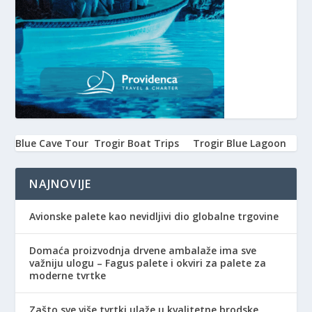
Blue Cave Tour
Trogir Boat Trips
Trogir Blue Lagoon
NAJNOVIJE
Avionske palete kao nevidljivi dio globalne trgovine
Domaća proizvodnja drvene ambalaže ima sve
važniju ulogu – Fagus palete i okviri za palete za
moderne tvrtke
Zašto sve više tvrtki ulaže u kvalitetne brodske