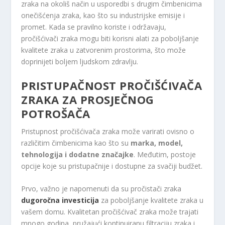
zraka na okoliš način u usporedbi s drugim čimbenicima
onečišćenja zraka, kao što su industrijske emisije i
promet. Kada se pravilno koriste i održavaju,
pročišćivači zraka mogu biti korisni alati za poboljšanje
kvalitete zraka u zatvorenim prostorima, što može
doprinijeti boljem ljudskom zdravlju.
PRISTUPAČNOST PROČIŠĆIVAČA
ZRAKA ZA PROSJEČNOG
POTROŠAČA
Pristupnost pročišćivača zraka može varirati ovisno o
različitim čimbenicima kao što su
marka, model,
tehnologija i dodatne značajke
. Međutim, postoje
opcije koje su pristupačnije i dostupne za svačiji budžet.
Prvo, važno je napomenuti da su pročistači zraka
dugoročna investicija
za poboljšanje kvalitete zraka u
vašem domu. Kvalitetan pročišćivač zraka može trajati
mnogo godina, pružajući kontinuiranu filtraciju zraka i