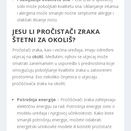
sobi može poboljšati kvalitetu sna. Uklanjanje iritansa
i alergena može smanjiti noćne simptome alergije i
olakšati disanje noću.
JESU LI PROČISTAČI ZRAKA
ŠTETNI ZA OKOLIŠ?
Pročistači zraka, kao i većina uređaja, imaju određeni
utjecaj na
okoliš
. Međutim, njihov se utjecaj može
smatrati zanemarivim u usporedbi s prednostima koje
omogućuju poboljšanje kvalitete zraka u zatvorenim
prostorima. Evo nekoliko činjenica o utjecaju
pročišćivača zraka na okoliš:
Potrošnja energije
– Pročišćivači zraka zahtijevaju
električnu energiju za rad. Potrošnja energije ovisi o
modelu uređaja i njegovoj učinkovitosti. Kako biste
smanjili potrošnju energije, možete odabrati
energetski učinkovite modele ili koristiti pročistače