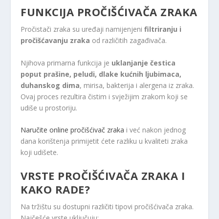
FUNKCIJA PROČIŠĆIVAČA ZRAKA
Pročistači zraka su uređaji namijenjeni
filtriranju i
pročišćavanju zraka
od različitih zagađivača.
Njihova primarna funkcija je
uklanjanje čestica
poput prašine, peludi, dlake kućnih ljubimaca,
duhanskog dima
, mirisa, bakterija i alergena iz zraka.
Ovaj proces rezultira čistim i svježijim zrakom koji se
udiše u prostoriju.
Naručite online pročišćivač zraka
i već nakon jednog
dana korištenja primijetit ćete razliku u kvaliteti zraka
koji udišete.
VRSTE PROČIŠĆIVAČA ZRAKA I
KAKO RADE?
Na tržištu su dostupni različiti tipovi pročišćivača zraka.
Najčešće vrste uključuju: