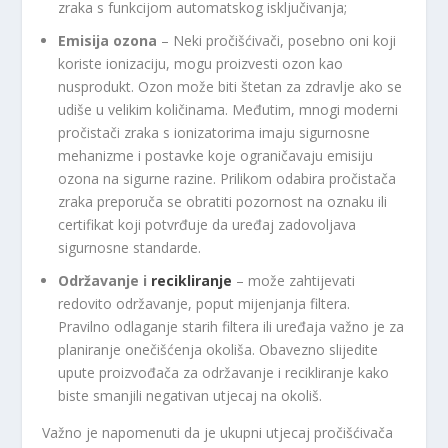
zraka s funkcijom automatskog isključivanja;
Emisija ozona
– Neki pročišćivači, posebno oni koji
koriste ionizaciju, mogu proizvesti ozon kao
nusprodukt. Ozon može biti štetan za zdravlje ako se
udiše u velikim količinama. Međutim, mnogi moderni
pročistači zraka s ionizatorima imaju sigurnosne
mehanizme i postavke koje ograničavaju emisiju
ozona na sigurne razine. Prilikom odabira pročistača
zraka preporuča se obratiti pozornost na oznaku ili
certifikat koji potvrđuje da uređaj zadovoljava
sigurnosne standarde.
Održavanje i
recikliranje
– može zahtijevati
redovito održavanje, poput mijenjanja filtera.
Pravilno odlaganje starih filtera ili uređaja važno je za
planiranje onečišćenja okoliša. Obavezno slijedite
upute proizvođača za održavanje i recikliranje kako
biste smanjili negativan utjecaj na okoliš.
Važno je napomenuti da je ukupni utjecaj pročišćivača