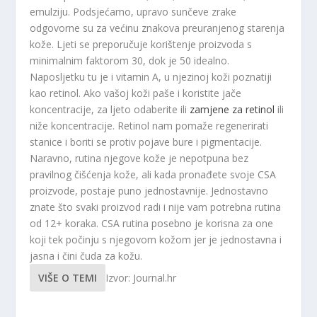
emulziju. Podsjećamo, upravo sunčeve zrake
odgovorne su za većinu znakova preuranjenog starenja
kože. Ljeti se preporučuje korištenje proizvoda s
minimalnim faktorom 30, dok je 50 idealno.
Naposljetku tu je i vitamin A, u njezinoj koži poznatiji
kao retinol. Ako vašoj koži paše i koristite jače
koncentracije, za ljeto odaberite ili
zamjene za retinol
ili
niže koncentracije. Retinol nam pomaže regenerirati
stanice i boriti se protiv pojave bure i pigmentacije.
Naravno, rutina njegove kože je nepotpuna bez
pravilnog čišćenja kože, ali kada pronađete svoje CSA
proizvode, postaje puno jednostavnije. Jednostavno
znate što svaki proizvod radi i nije vam potrebna rutina
od 12+ koraka. CSA rutina posebno je korisna za one
koji tek počinju s njegovom kožom jer je jednostavna i
jasna i čini čuda za kožu.
VIŠE O TEMI
Izvor: Journal.hr