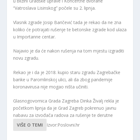
u blizini Gradske uprave i Koncertne dvorane
“Vatroslava Lisinskog” počele su 2. lipnja.
Vlasnik zgrade Josip Baričević tada je rekao da ne zna
koliko će potrajati rušenje te betonske zgrade kod ulaza
u Importanne centar.
Najavio je da će nakon rušenja na tom mjestu izgraditi
novu zgradu.
Rekao je i da je 2018. kupio staru zgradu Zagrebačke
banke u Paromlinskoj ulici, ali da zbog pandemije
koronavirusa nije mogao ništa učiniti.
Glasnogovornica Grada Zagreba Dinka Živalj rekla je
početkom lipnja da je Grad Zagreb pokrenuo javnu
nabavu za izvođača radova za rušenje te derutne
VIŠE O TEMI
Izvor:Poslovni.hr