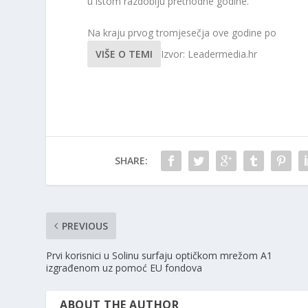
u istom razdoblju prethodne godine.
Na kraju prvog tromjesečja ove godine po
VIŠE O TEMI
Izvor: Leadermedia.hr
SHARE:
PREVIOUS
Prvi korisnici u Solinu surfaju optičkom mrežom A1
izgrađenom uz pomoć EU fondova
ABOUT THE AUTHOR