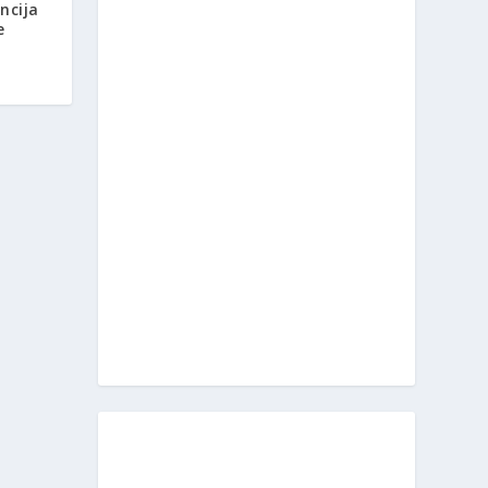
ncija
e