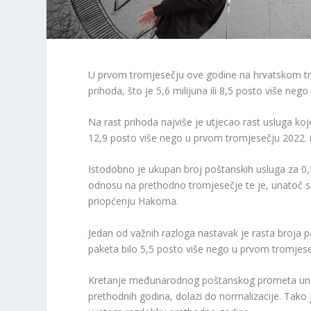
U prvom tromjesečju ove godine na hrvatskom trž
prihoda, što je 5,6 milijuna ili 8,5 posto više neg
Na rast prihoda najviše je utjecao rast usluga koj
12,9 posto više nego u prvom tromjesečju 2022. i
Istodobno je ukupan broj poštanskih usluga za 0
odnosu na prethodno tromjesečje te je, unatoč sma
priopćenju Hakoma.
Jedan od važnih razloga nastavak je rasta broja p
paketa bilo 5,5 posto više nego u prvom tromjes
Kretanje međunarodnog poštanskog prometa una
prethodnih godina, dolazi do normalizacije. Tako