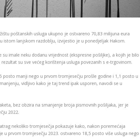
ištu poštanskih usluga ukupno je ostvareno 70,83 milijuna eura
o u istom lanjskom razdoblju, izvijestio je u ponedjeljak Hakom.
e su imale neku dodanu vrijednost (ekspresne pošiljke), a kojih je bilo
 rezultat su sve većeg korištenja usluga povezanih s e-trgovinom.
,5 posto manji nego u prvom tromjesečju prošle godine i 1,1 posto u
njenju, vidljivo kako je taj trend ipak usporen, navodi se u
aketa, bez obzira na smanjenje broja pismovnih pošiljaka, jer je
ečju 2022.
trag nekoliko tromjesečja pokazuje kako, nakon poremećaja
 je u prvom tromjesečju 2023. ostvareno 18,5 posto više usluga nego