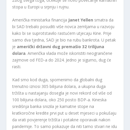
Zbog svega toga, očekuje se novo povećanje kamatnih
stopa u Europi u srpnju i rujnu.
Američka ministarka financija
Janet Yellen
smatra da
bi SAD trebalo posuditi više novca zemljama u razvoju
kako bi se suprotstavilo rastućem utjecaju Kine. Prije
samo dva tjedna, SAD je bio na rubu bankrota. U petak
je
američki državni dug premašio 32 trilijuna
dolara
. Američka vlada može iskoristiti neograničene
zajmove od FED-a do 2024. Jedno je sigurno, dug će
rasti.
Kad smo kod duga, spomenimo da globalni dug
trenutno iznosi 305 bilijuna dolara, a ukupna duga
tržišta u nastajanju dosegla je novi rekord od više od
100 bilijuna dolara, oko 250 posto BDP-a. Kineska
središnja banka snizila je kamatne stope na
kratkoročne kredite prvi put u deset mjeseci u pokušaju
da vrati povjerenje tržišta i potakne oporavak nakon
pandemije. To samo pokazuje da niti tamo stvari ne idu