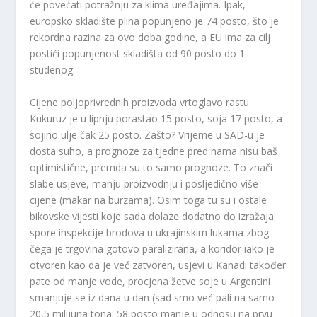
će povećati potražnju za klima uređajima. Ipak,
europsko skladište plina popunjeno je 74 posto, što je
rekordna razina za ovo doba godine, a EU ima za cilj
postići popunjenost skladišta od 90 posto do 1.
studenog.
Cijene poljoprivrednih proizvoda vrtoglavo rastu.
Kukuruz je u lipnju porastao 15 posto, soja 17 posto, a
sojino ulje čak 25 posto. Zašto? Vrijeme u SAD-u je
dosta suho, a prognoze za tjedne pred nama nisu baš
optimistične, premda su to samo prognoze. To znači
slabe usjeve, manju proizvodnju i posljedično više
cijene (makar na burzama). Osim toga tu su i ostale
bikovske vijesti koje sada dolaze dodatno do izražaja:
spore inspekcije brodova u ukrajinskim lukama zbog
čega je trgovina gotovo paralizirana, a koridor iako je
otvoren kao da je već zatvoren, usjevi u Kanadi također
pate od manje vode, procjena žetve soje u Argentini
smanjuje se iz dana u dan (sad smo već pali na samo
20,5 milijuna tona; 58 posto manje u odnosu na prvu