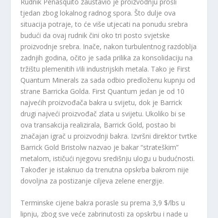
Rudnik Peñasquito zaustavio je proizvodnju prošli
tjedan zbog lokalnog radnog spora. Što dulje ova
situacija potraje, to će više utjecati na ponudu srebra
budući da ovaj rudnik čini oko tri posto svjetske
proizvodnje srebra. Inače, nakon turbulentnog razdoblja
zadnjih godina, očito je sada prilika za konsolidaciju na
tržištu plemenitih i/ili industrijskih metala. Tako je First
Quantum Minerals za sada odbio predloženu kupnju od
strane Barricka Golda. First Quantum jedan je od 10
najvećih proizvođača bakra u svijetu, dok je Barrick
drugi najveći proizvođač zlata u svijetu. Ukoliko bi se
ova transakcija realizirala, Barrick Gold, postao bi
značajan igrač u proizvodnji bakra. Izvršni direktor tvrtke
Barrick Gold Bristolw nazvao je bakar “strateškim”
metalom, ističući njegovu središnju ulogu u budućnosti.
Također je istaknuo da trenutna opskrba bakrom nije
dovoljna za postizanje ciljeva zelene energije.
Terminske cijene bakra porasle su prema 3,9 $/lbs u
lipnju, zbog sve veće zabrinutosti za opskrbu i nade u