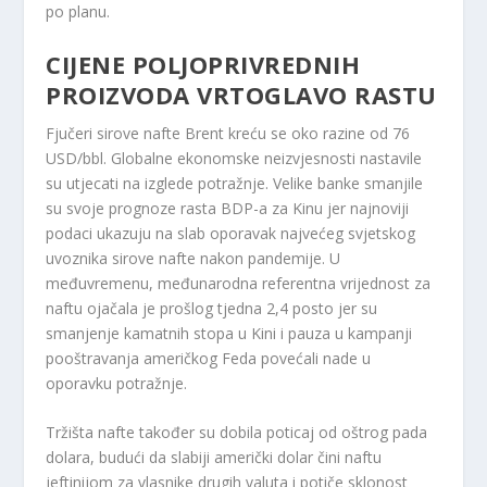
po planu.
CIJENE POLJOPRIVREDNIH
PROIZVODA VRTOGLAVO RASTU
Fjučeri sirove nafte Brent kreću se oko razine od 76
USD/bbl. Globalne ekonomske neizvjesnosti nastavile
su utjecati na izglede potražnje. Velike banke smanjile
su svoje prognoze rasta BDP-a za Kinu jer najnoviji
podaci ukazuju na slab oporavak najvećeg svjetskog
uvoznika sirove nafte nakon pandemije. U
međuvremenu, međunarodna referentna vrijednost za
naftu ojačala je prošlog tjedna 2,4 posto jer su
smanjenje kamatnih stopa u Kini i pauza u kampanji
pooštravanja američkog Feda povećali nade u
oporavku potražnje.
Tržišta nafte također su dobila poticaj od oštrog pada
dolara, budući da slabiji američki dolar čini naftu
jeftinijom za vlasnike drugih valuta i potiče sklonost