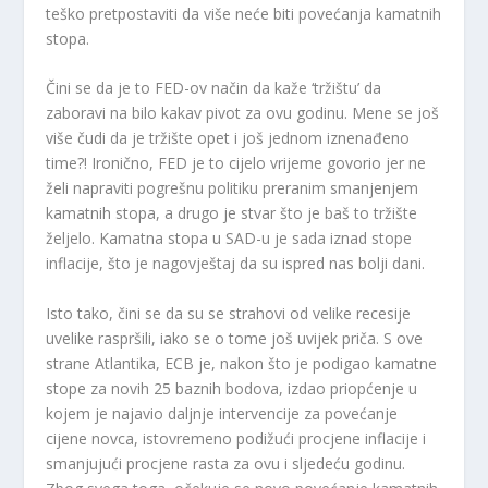
teško pretpostaviti da više neće biti povećanja kamatnih
stopa.
Čini se da je to FED-ov način da kaže ‘tržištu’ da
zaboravi na bilo kakav pivot za ovu godinu. Mene se još
više čudi da je tržište opet i još jednom iznenađeno
time?! Ironično, FED je to cijelo vrijeme govorio jer ne
želi napraviti pogrešnu politiku preranim smanjenjem
kamatnih stopa, a drugo je stvar što je baš to tržište
željelo. Kamatna stopa u SAD-u je sada iznad stope
inflacije, što je nagovještaj da su ispred nas bolji dani.
Isto tako, čini se da su se strahovi od velike recesije
uvelike raspršili, iako se o tome još uvijek priča. S ove
strane Atlantika, ECB je, nakon što je podigao kamatne
stope za novih 25 baznih bodova, izdao priopćenje u
kojem je najavio daljnje intervencije za povećanje
cijene novca, istovremeno podižući procjene inflacije i
smanjujući procjene rasta za ovu i sljedeću godinu.