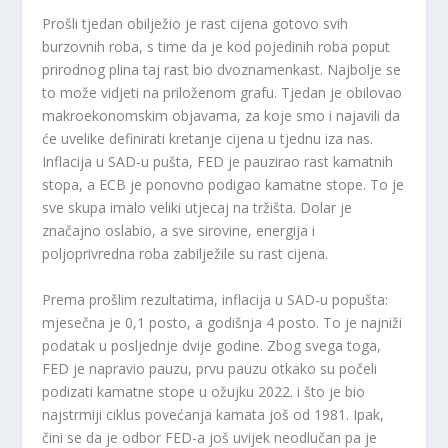
Prošli tjedan obilježio je rast cijena gotovo svih
burzovnih roba, s time da je kod pojedinih roba poput
prirodnog plina taj rast bio dvoznamenkast. Najbolje se
to može vidjeti na priloženom grafu. Tjedan je obilovao
makroekonomskim objavama, za koje smo i najavili da
će uvelike definirati kretanje cijena u tjednu iza nas.
Inflacija u SAD-u pušta, FED je pauzirao rast kamatnih
stopa, a ECB je ponovno podigao kamatne stope. To je
sve skupa imalo veliki utjecaj na tržišta. Dolar je
značajno oslabio, a sve sirovine, energija i
poljoprivredna roba zabilježile su rast cijena.
Prema prošlim rezultatima, inflacija u SAD-u popušta:
mjesečna je 0,1 posto, a godišnja 4 posto. To je najniži
podatak u posljednje dvije godine. Zbog svega toga,
FED je napravio pauzu, prvu pauzu otkako su počeli
podizati kamatne stope u ožujku 2022. i što je bio
najstrmiji ciklus povećanja kamata još od 1981. Ipak,
čini se da je odbor FED-a još uvijek neodlučan pa je