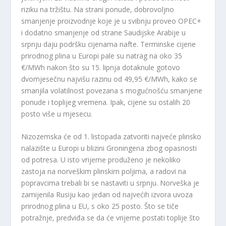
riziku na tržištu. Na strani ponude, dobrovoljno
smanjenje proizvodnje koje je u svibnju proveo OPEC+
i dodatno smanjenje od strane Saudijske Arabije u
srpnju daju podršku cijenama nafte. Terminske cijene
prirodnog plina u Europi pale su natrag na oko 35
€/MWh nakon što su 15. lipnja dotaknule gotovo
dvomjesečnu najvišu razinu od 49,95 €/MWh, kako se
smanjila volatilnost povezana s mogućnošću smanjene
ponude i toplijeg vremena. Ipak, cijene su ostalih 20
posto više u mjesecu.
Nizozemska će od 1. listopada zatvoriti najveće plinsko
nalazište u Europi u blizini Groningena zbog opasnosti
od potresa. U isto vrijeme produženo je nekoliko
zastoja na norveškim plinskim poljima, a radovi na
popravcima trebali bi se nastaviti u srpnju. Norveška je
zamijenila Rusiju kao jedan od najvećih izvora uvoza
prirodnog plina u EU, s oko 25 posto. Što se tiče
potražnje, predviđa se da će vrijeme postati toplije što