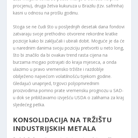
procjenu), druga žetva kukuruza u Brazilu (tzv. safrinha)
kasni u odnosu na prošlu godinu.
Stoga se ne čudi što u posljednjih desetak dana fondovi
zatvaraju svoje prethodno otvorene rekordne kratke
pozicije kako bi zaključali i ubirali dobit. Moguće je da će
u narednim danima svoju poziciju pretvoriti u neto long,
što bi značilo da bi ovakav trend rasta cijena na
burzama mogao potrajati do kraja mjeseca, a onda
ulazimo u pravo vremensko tržište i razdoblje
obilježeno najvećom volatilnošću tijekom godine.
Gledajući unaprijed, trgovci poljoprivrednim
proizvodima pomno prate vremensku prognozu u SAD-
u dok se približavamo izvješću USDA o zalihama za kraj
sljedećeg petka.
KONSOLIDACIJA NA TRŽIŠTU
INDUSTRIJSKIH METALA