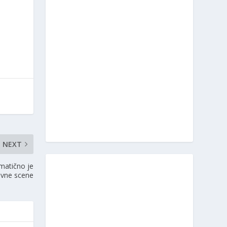
NEXT
matično je
ovne scene