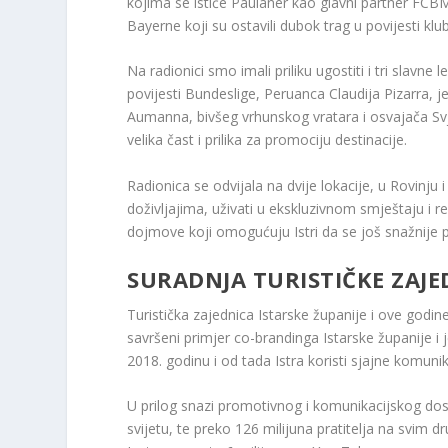
kojima se ističe Paulaner kao glavni partner FCB
Bayerne koji su ostavili dubok trag u povijesti kl
Na radionici smo imali priliku ugostiti i tri slavn
povijesti Bundeslige, Peruanca Claudija Pizarra, 
Aumanna, bivšeg vrhunskog vratara i osvajača Svje
velika čast i prilika za promociju destinacije.
Radionica se odvijala na dvije lokacije, u Rovinju i
doživljajima, uživati ​​u ekskluzivnom smještaju i 
dojmove koji omogućuju Istri da se još snažnije pro
SURADNJA TURISTIČKE ZAJE
Turistička zajednica Istarske županije i ove god
savršeni primjer co-brandinga Istarske županije 
2018. godinu i od tada Istra koristi sjajne komun
U prilog snazi ​​promotivnog i komunikacijskog do
svijetu, te preko 126 milijuna pratitelja na svim