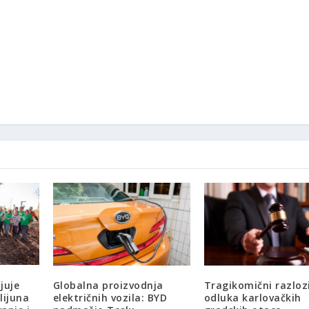
juje
Globalna proizvodnja
Tragikomični razloz
lijuna
električnih vozila: BYD
odluka karlovačkih