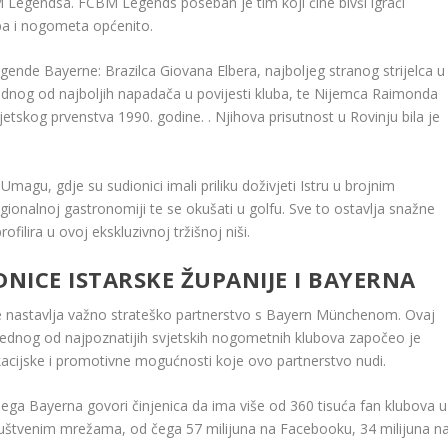
M Legendsa. FCBM Legends poseban je tim koji čine bivši igrači
uba i nogometa općenito.
e legende Bayerne: Brazilca Giovana Elbera, najboljeg stranog strijelca u
jednog od najboljih napadača u povijesti kluba, te Nijemca Raimonda
tskog prvenstva 1990. godine. . Njihova prisutnost u Rovinju bila je
 Umagu, gdje su sudionici imali priliku doživjeti Istru u brojnim
regionalnoj gastronomiji te se okušati u golfu. Sve to ostavlja snažne
filira u ovoj ekskluzivnoj tržišnoj niši.
DNICE ISTARSKE ŽUPANIJE I BAYERNA
ine nastavlja važno strateško partnerstvo s Bayern Münchenom. Ovaj
i jednog od najpoznatijih svjetskih nogometnih klubova započeo je
ikacijske i promotivne mogućnosti koje ovo partnerstvo nudi.
sega Bayerna govori činjenica da ima više od 360 tisuća fan klubova u
 društvenim mrežama, od čega 57 milijuna na Facebooku, 34 milijuna n