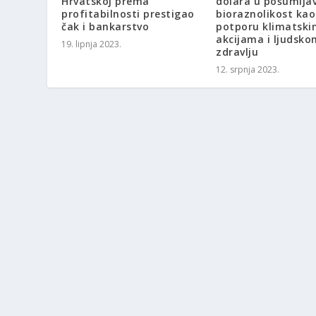
Hrvatskoj prema
dolara u pošumljav
profitabilnosti prestigao
bioraznolikost kao
čak i bankarstvo
potporu klimatski
akcijama i ljudsko
19. lipnja 2023.
zdravlju
12. srpnja 2023.