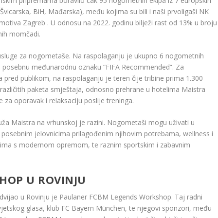
zimskim pripremama boravilo čak 95 nogometnih ekipa iz 7 europskih
Švicarska, BiH, Mađarska), među kojima su bili i naši prvoligaši NK
otiva Zagreb . U odnosu na 2022. godinu bilježi rast od 13% u broju
nih momčadi.
i usluge za nogometaše. Na raspolaganju je ukupno 6 nogometnih
nose posebnu međunarodnu oznaku “FIFA Recommended”. Za
ica pred publikom, na raspolaganju je teren čije tribine prima 1.300
različitih paketa smještaja, odnosno prehrane u hotelima Maistra
 za oporavak i relaksaciju poslije treninga.
a Maistra na vrhunskoj je razini. Nogometaši mogu uživati ​​u
 posebnim jelovnicima prilagođenim njihovim potrebama, wellness i
ntrima s modernom opremom, te raznim sportskim i zabavnim
HOP U ROVINJU
 odvijao u Rovinju je Paulaner FCBM Legends Workshop. Taj radni
vjetskog glasa, klub FC Bayern München, te njegovi sponzori, među