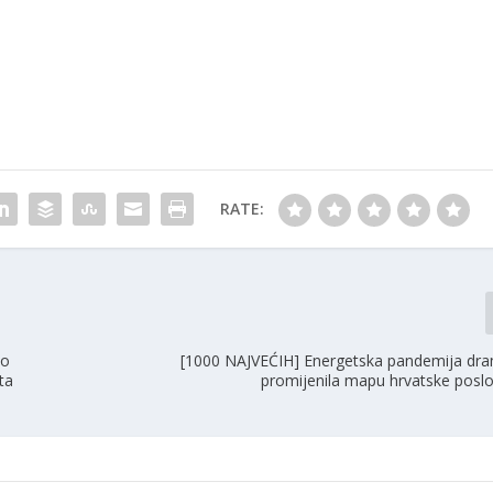
RATE:
io
[1000 NAJVEĆIH] Energetska pandemija dra
ta
promijenila mapu hrvatske posl