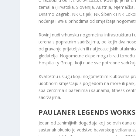
U razdoblju od 1.1.-20.04.2023. u Rovinju je na 
zemalja (Hrvatska, Slovenija, Austrija, Njemačka, 
Dinamo Zagreb, NK Osijek, NK Šibenik i NK Lokom
noćenja i 8% u prihodima od smještaja nogomet
Rovinj nudi vrhunsku nogometnu infrastrukturu 
terena s popratnim sadržajima, od kojih dva 
odigravanje prijateljskih ili natjecateljskih utakm
gledatelja. Nogometne ekipe mogu birati između 
Hospitality Group, koji nude sve potrebne sadržaje
Kvalitetnu uslugu koju nogometnim klubovima pruž
udobnom smještaju s pogledom na more ili park,
spa centrima s bazenima i saunama, fitness ce
sadržajima.
PAULANER LEGENDS WORKS
Jedan od zanimljivih događaja koji se ovih dana
sastanak okupio je vodstvo bavarskog velikana s