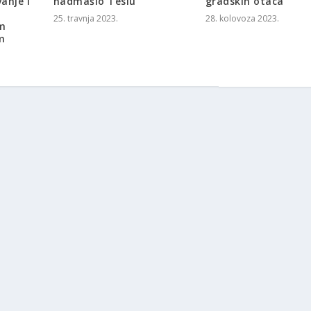
anje i
nadmašio Teslu
gradskih otaca
25. travnja 2023.
28. kolovoza 2023.
m
m