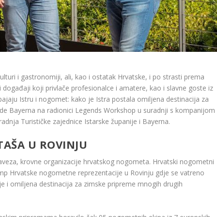
turi i gastronomiji, ali, kao i ostatak Hrvatske, i po strasti prema
događaji koji privlače profesionalce i amatere, kao i slavne goste iz
jaju Istru i nogomet: kako je Istra postala omiljena destinacija za
nde Bayerna na radionici Legends Workshop u suradnji s kompanijom
adnja Turističke zajednice Istarske županije i Bayerna.
AŠA U ROVINJU
aveza, krovne organizacije hrvatskog nogometa. Hrvatski nogometni
kamp Hrvatske nogometne reprezentacije u Rovinju gdje se vatreno
je i omiljena destinacija za zimske pripreme mnogih drugih