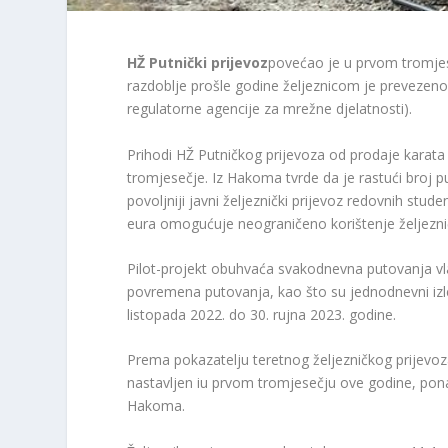
HŽ Putnički prijevoz
povećao je u prvom tromjes
razdoblje prošle godine željeznicom je prevezeno 
regulatorne agencije za mrežne djelatnosti).
Prihodi HŽ Putničkog prijevoza od prodaje karata
tromjesečje. Iz Hakoma tvrde da je rastući broj pu
povoljniji javni željeznički prijevoz redovnih stu
eura omogućuje neograničeno korištenje željezni
Pilot-projekt obuhvaća svakodnevna putovanja vl
povremena putovanja, kao što su jednodnevni izleti
listopada 2022. do 30. rujna 2023. godine.
Prema pokazatelju teretnog željezničkog prijevoz
nastavljen iu prvom tromjesečju ove godine, pona
Hakoma.