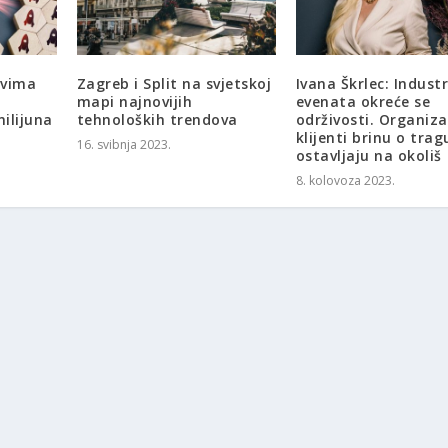
ovima
Zagreb i Split na svjetskoj
Ivana Škrlec: Industr
mapi najnovijih
evenata okreće se
ilijuna
tehnoloških trendova
održivosti. Organiza
klijenti brinu o trag
16. svibnja 2023.
ostavljaju na okoliš
8. kolovoza 2023.