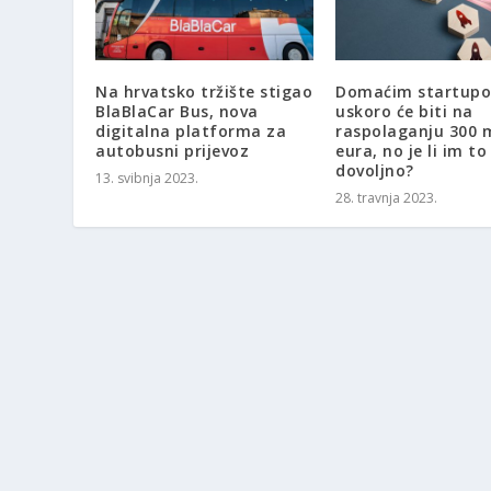
Na hrvatsko tržište stigao
Domaćim startup
BlaBlaCar Bus, nova
uskoro će biti na
digitalna platforma za
raspolaganju 300 m
autobusni prijevoz
eura, no je li im to
dovoljno?
13. svibnja 2023.
28. travnja 2023.