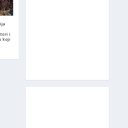
ija
tori i
u koji