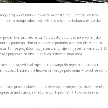
ečju broj prevezenih putnika za 44 posto, no u odnosu na isto
11 posto manje robe, izvijestili su u srijedu iz Hakoma (Hrvatske
 u prvom kvartalu veći su za 10,5 posto u odnosu na prvo lanjsko
tnika i putničkih kilometara najviše pridonio pilot-projekt Vlade za
denata. Tim se projektom po jedinstvenoj cijeni mjesečne karte od 9,95
čkog prijevoza za oko 113 tisuća redovnih studenata.
akom u 2. razredu od mjesta stanovanja do mjesta studiranja i
, odlasci liječniku, na ljetovanje i druga putovanja. Provodi se od 1.
a, nakon prvih znakova pada u četvrtom tromjesečju 2022., trend je
jprije uslijed utjecaja međunarodnih prometnih tokova, kažu iz