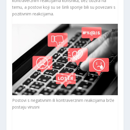
kontraverznim reakcijama korisnika, bez obzira na
temu, a postovi koji su se širili sporije bili su povezani s
pozitivnim reakcijama.
Postovi s negativnim ili kontraverznim reakcijama brže
postaju virusni