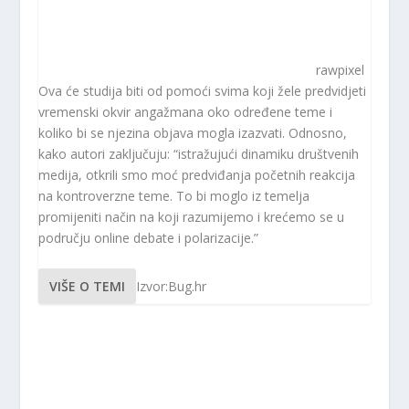
rawpixel
Ova će studija biti od pomoći svima koji žele predvidjeti
vremenski okvir angažmana oko određene teme i
koliko bi se njezina objava mogla izazvati. Odnosno,
kako autori zaključuju: “istražujući dinamiku društvenih
medija, otkrili smo moć predviđanja početnih reakcija
na kontroverzne teme. To bi moglo iz temelja
promijeniti način na koji razumijemo i krećemo se u
području online debate i polarizacije.”
VIŠE O TEMI
Izvor:Bug.hr