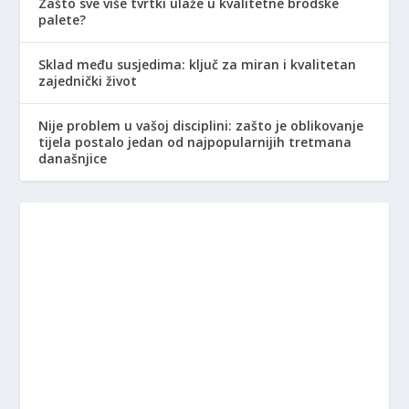
Zašto sve više tvrtki ulaže u kvalitetne brodske
palete?
Sklad među susjedima: ključ za miran i kvalitetan
zajednički život
Nije problem u vašoj disciplini: zašto je oblikovanje
tijela postalo jedan od najpopularnijih tretmana
današnjice