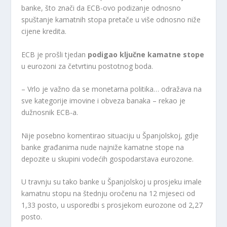
banke, što znači da ECB-ovo podizanje odnosno
spuštanje kamatnih stopa pretače u više odnosno niže
cijene kredita.
ECB je prošli tjedan
podigao ključne kamatne stope
u eurozoni za četvrtinu postotnog boda.
– Vrlo je važno da se monetarna politika… odražava na
sve kategorije imovine i obveza banaka – rekao je
dužnosnik ECB-a.
Nije posebno komentirao situaciju u Španjolskoj, gdje
banke građanima nude najniže kamatne stope na
depozite u skupini vodećih gospodarstava eurozone.
U travnju su tako banke u Španjolskoj u prosjeku imale
kamatnu stopu na štednju oročenu na 12 mjeseci od
1,33 posto, u usporedbi s prosjekom eurozone od 2,27
posto.