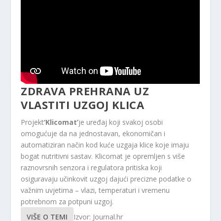
ZDRAVA PREHRANA UZ
VLASTITI UZGOJ KLICA
Projekt
‘Klicomat’
je uređaj koji svakoj osobi
omogućuje da na jednostavan, ekonomičan i
automatiziran način kod kuće uzgaja klice koje imaju
bogat nutritivni sastav. Klicomat je opremljen s više
raznovrsnih senzora i regulatora pritiska koji
osiguravaju učinkovit uzgoj dajući precizne podatke o
važnim uvjetima – vlazi, temperaturi i vremenu
potrebnom za potpuni uzgoj.
VIŠE O TEMI
Izvor: Journal.hr