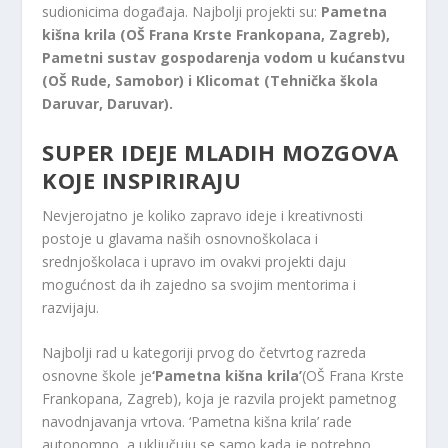
sudionicima događaja. Najbolji projekti su:
Pametna
kišna krila (OŠ Frana Krste Frankopana, Zagreb),
Pametni sustav gospodarenja vodom u kućanstvu
(OŠ Rude, Samobor) i Klicomat (Tehnička škola
Daruvar, Daruvar).
SUPER IDEJE MLADIH MOZGOVA
KOJE INSPIRIRAJU
Nevjerojatno je koliko zapravo ideje i kreativnosti
postoje u glavama naših osnovnoškolaca i
srednjoškolaca i upravo im ovakvi projekti daju
mogućnost da ih zajedno sa svojim mentorima i
razvijaju.
Najbolji rad u kategoriji prvog do četvrtog razreda
osnovne škole je
‘Pametna kišna krila’
(OŠ Frana Krste
Frankopana, Zagreb), koja je razvila projekt pametnog
navodnjavanja vrtova. ‘Pametna kišna krila’ rade
autonomno, a uključuju se samo kada je potrebno