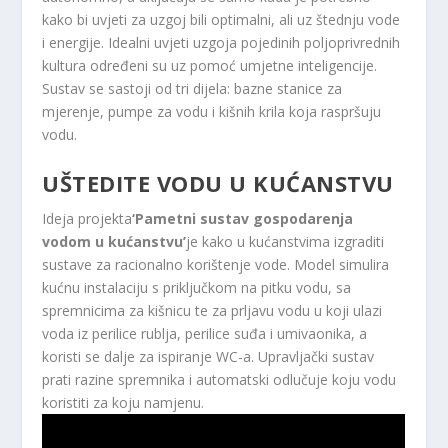
kako bi uvjeti za uzgoj bili optimalni, ali uz štednju vode
i energije. Idealni uvjeti uzgoja pojedinih poljoprivrednih
kultura određeni su uz pomoć umjetne inteligencije.
Sustav se sastoji od tri dijela: bazne stanice za
mjerenje, pumpe za vodu i kišnih krila koja raspršuju
vodu.
UŠTEDITE VODU U KUĆANSTVU
Ideja projekta
‘Pametni sustav gospodarenja
vodom u kućanstvu’
je kako u kućanstvima izgraditi
sustave za racionalno korištenje vode. Model simulira
kućnu instalaciju s priključkom na pitku vodu, sa
spremnicima za kišnicu te za prljavu vodu u koji ulazi
voda iz perilice rublja, perilice suđa i umivaonika, a
koristi se dalje za ispiranje WC-a. Upravljački sustav
prati razine spremnika i automatski odlučuje koju vodu
koristiti za koju namjenu.