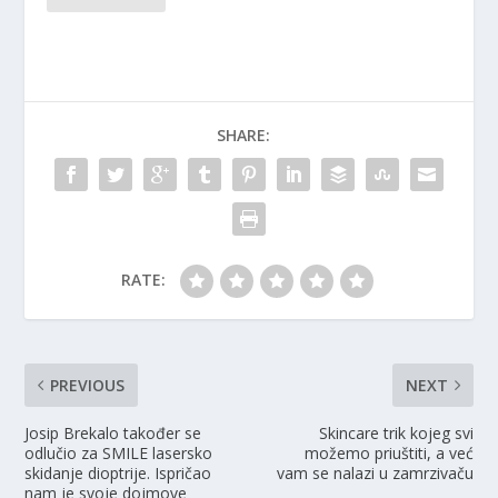
SHARE:
RATE:
PREVIOUS
NEXT
Josip Brekalo također se
Skincare trik kojeg svi
odlučio za SMILE lasersko
možemo priuštiti, a već
skidanje dioptrije. Ispričao
vam se nalazi u zamrzivaču
nam je svoje dojmove