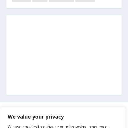
Marketing
We value your privacy
Impressum
We use cookies to enhance your browsing experience,