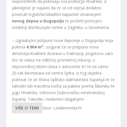
raspoređenih da pokrivaju sva područja Hrvatske, a
Jakovljević je najavio da će se od srpnja dodatno
povećati logistički/skladišni kapacitet otvaranjem
novog depoa u Dugopolju
te proširiti postojeći
središnji distribucijski centar u Zagrebu, u Sesvetama.
– Izgradnjom potpuno nove deponije u Dugopolju koja
pokriva
4.904 m²
, osigurat će se potpuno nova
dimenzija kvalitete dostave u Dalmaciji, pogotovo zato
što se nalazi na odličnoj prometnoj lokaciji, u
neposrednoj blizini izlaza s autoceste A1 te na samo
20-tak kilometara od centra Splita. Iz tog objekta
pokrivat će se čitava Splitsko-dalmatinska županija te će
također biti tranzitna točka za pakete prema Šibeniku te
jugu Hrvatske, odnosno Dubrovačko-neretvanskoj
županiji. Također, nedavnim ulaganjem
VIŠE O TEMI
Izvor: Leadermedia.hr