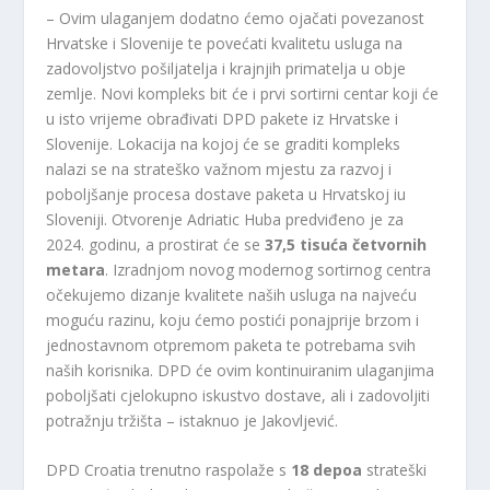
– Ovim ulaganjem dodatno ćemo ojačati povezanost
Hrvatske i Slovenije te povećati kvalitetu usluga na
zadovoljstvo pošiljatelja i krajnjih primatelja u obje
zemlje. Novi kompleks bit će i prvi sortirni centar koji će
u isto vrijeme obrađivati ​​DPD pakete iz Hrvatske i
Slovenije. Lokacija na kojoj će se graditi kompleks
nalazi se na strateško važnom mjestu za razvoj i
poboljšanje procesa dostave paketa u Hrvatskoj iu
Sloveniji. Otvorenje Adriatic Huba predviđeno je za
2024. godinu, a prostirat će se
37,5 tisuća četvornih
metara
. Izradnjom novog modernog sortirnog centra
očekujemo dizanje kvalitete naših usluga na najveću
moguću razinu, koju ćemo postići ponajprije brzom i
jednostavnom otpremom paketa te potrebama svih
naših korisnika. DPD će ovim kontinuiranim ulaganjima
poboljšati cjelokupno iskustvo dostave, ali i zadovoljiti
potražnju tržišta – istaknuo je Jakovljević.
DPD Croatia trenutno raspolaže s
18 depoa
strateški