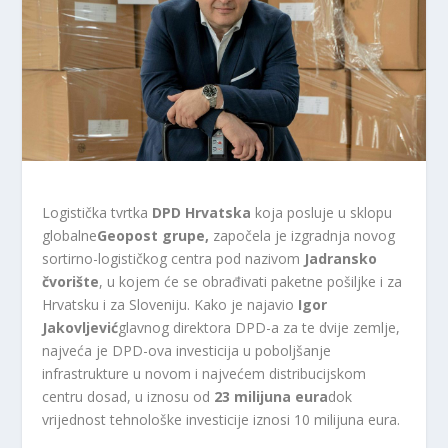
Logistička tvrtka
DPD Hrvatska
koja posluje u sklopu
globalne
Geopost grupe,
započela je izgradnja novog
sortirno-logističkog centra pod nazivom
Jadransko
čvorište
, u kojem će se obrađivati ​​paketne pošiljke i za
Hrvatsku i za Sloveniju. Kako je najavio
Igor
Jakovljević
glavnog direktora DPD-a za te dvije zemlje,
najveća je DPD-ova investicija u poboljšanje
infrastrukture u novom i najvećem distribucijskom
centru dosad, u iznosu od
23 milijuna eura
dok
vrijednost tehnološke investicije iznosi 10 milijuna eura.