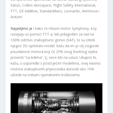
Eaton, Collins Aerospace, Flight Safety International,
FTT, GE Additive, StandardAero, Leonardo, Aernnova i
Aciturri.
Najavljeno je
i kako će mlazni motor Symphony, koji
razvijaju uz pomoć FTT-a, biti prilagođen za rad na
100% održivo zrakoplovno gorivo (SAF), te su otkrili
njegov 3D isprintani model. Kažu da im je cilj osigurati
pouzdanost motora koji će 25% svog životnog vijeka
provesti “na krilima”, tj. neće biti na usluzi. Ukupno bi,
kažu, u usporedbi s postojećim modelima, ovaj vlasnici
motora zrakoplovnih prijevoznika donosili oko 10%
uštede na trebam operativnim troškovima.