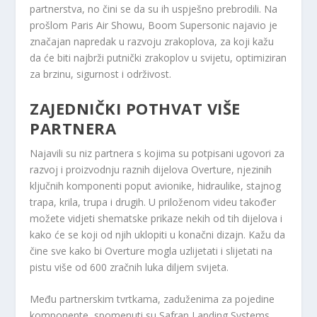
partnerstva, no čini se da su ih uspješno prebrodili. Na
prošlom Paris Air Showu, Boom Supersonic najavio je
značajan napredak u razvoju zrakoplova, za koji kažu
da će biti najbrži putnički zrakoplov u svijetu, optimiziran
za brzinu, sigurnost i održivost.
ZAJEDNIČKI POTHVAT VIŠE
PARTNERA
Najavili su niz partnera s kojima su potpisani ugovori za
razvoj i proizvodnju raznih dijelova Overture, njezinih
ključnih komponenti poput avionike, hidraulike, stajnog
trapa, krila, trupa i drugih. U priloženom videu također
možete vidjeti shematske prikaze nekih od tih dijelova i
kako će se koji od njih uklopiti u konačni dizajn. Kažu da
čine sve kako bi Overture mogla uzlijetati i slijetati na
pistu više od 600 zračnih luka diljem svijeta.
Među partnerskim tvrtkama, zaduženima za pojedine
komponente, spomenuti su Safran Landing Systems,