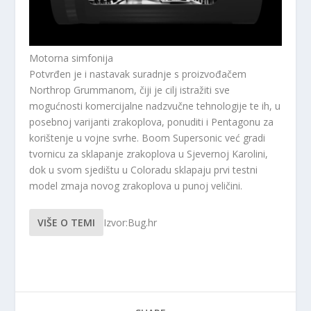
Motorna simfonija
Potvrđen je i nastavak suradnje s proizvođačem
Northrop Grummanom, čiji je cilj istražiti sve
mogućnosti komercijalne nadzvučne tehnologije te ih, u
posebnoj varijanti zrakoplova, ponuditi i Pentagonu za
korištenje u vojne svrhe. Boom Supersonic već gradi
tvornicu za sklapanje zrakoplova u Sjevernoj Karolini,
dok u svom sjedištu u Coloradu sklapaju prvi testni
model zmaja novog zrakoplova u punoj veličini.
VIŠE O TEMI
Izvor:Bug.hr